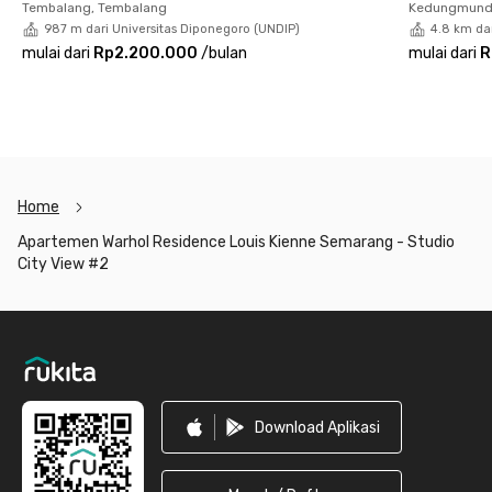
Tembalang, Tembalang
Kedungmund
City View #2 juga memungkinkan kamu menikmati
987 m dari Universitas Diponegoro (UNDIP)
4.8 km da
pemandangan kota dari kamar, menjadikannya pilihan ideal bagi
mulai dari
Rp2.200.000
/
bulan
mulai dari
R
kamu yang menginginkan hunian praktis dengan sentuhan
gaya hidup urban di Semarang.
Home
Apartemen Warhol Residence Louis Kienne Semarang - Studio
City View #2
Footer
Download Aplikasi