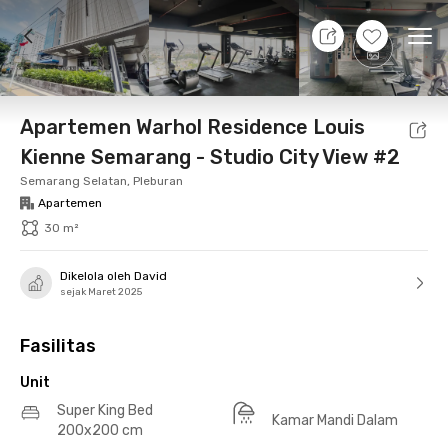
9 Agt 26 - Belum tahu
+
13
Ope
Foto
Fasilitas bersama
Lokasi
Aturan Tambahan
Apartemen Warhol Residence Louis
Kienne Semarang - Studio City View #2
Semarang Selatan, Pleburan
Apartemen
30 m²
Dikelola oleh David
sejak Maret 2025
Fasilitas
Unit
Super King Bed
Kamar Mandi Dalam
200x200 cm