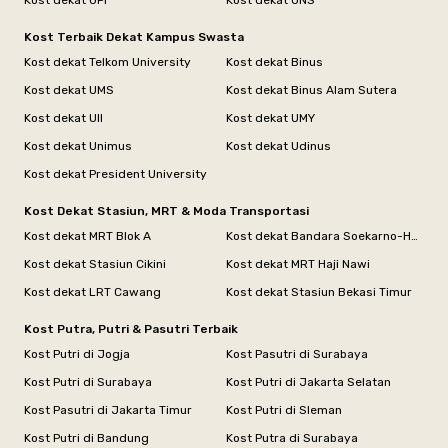
Kost dekat UPI
Kost dekat UNS
Kost Terbaik Dekat Kampus Swasta
Kost dekat Telkom University
Kost dekat Binus
Kost dekat UMS
Kost dekat Binus Alam Sutera
Kost dekat UII
Kost dekat UMY
Kost dekat Unimus
Kost dekat Udinus
Kost dekat President University
Kost Dekat Stasiun, MRT & Moda Transportasi
Kost dekat MRT Blok A
Kost dekat Bandara Soekarno-Hatta
Kost dekat Stasiun Cikini
Kost dekat MRT Haji Nawi
Kost dekat LRT Cawang
Kost dekat Stasiun Bekasi Timur
Kost Putra, Putri & Pasutri Terbaik
Kost Putri di Jogja
Kost Pasutri di Surabaya
Kost Putri di Surabaya
Kost Putri di Jakarta Selatan
Kost Pasutri di Jakarta Timur
Kost Putri di Sleman
Kost Putri di Bandung
Kost Putra di Surabaya