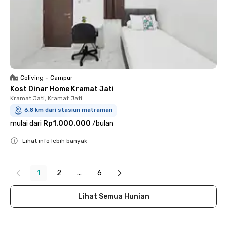
Coliving
•
Campur
Kost Dinar Home Kramat Jati
Kramat Jati, Kramat Jati
6.8 km dari stasiun matraman
mulai dari
Rp1.000.000
/
bulan
Lihat info lebih banyak
Close
1
2
...
6
Lihat Semua Hunian