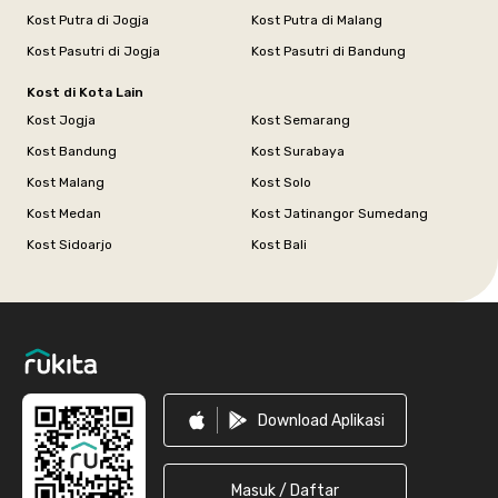
Kost Putra di Jogja
Kost Putra di Malang
Kost Pasutri di Jogja
Kost Pasutri di Bandung
Kost di Kota Lain
Kost Jogja
Kost Semarang
Kost Bandung
Kost Surabaya
Kost Malang
Kost Solo
Kost Medan
Kost Jatinangor Sumedang
Kost Sidoarjo
Kost Bali
Footer
Download Aplikasi
Masuk / Daftar