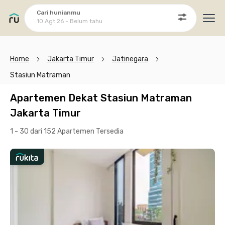
Cari hunianmu
10 Agt 26 - Belum tahu
Ope
Home
Jakarta Timur
Jatinegara
Stasiun Matraman
Apartemen Dekat Stasiun Matraman
Jakarta Timur
1 - 30 dari 152 Apartemen
Tersedia