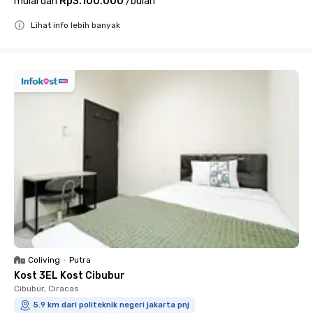
mulai dari
Rp3.100.000
/
bulan
Lihat info lebih banyak
Close
Coliving
•
Putra
Kost 3EL Kost Cibubur
Cibubur, Ciracas
5.9 km dari politeknik negeri jakarta pnj