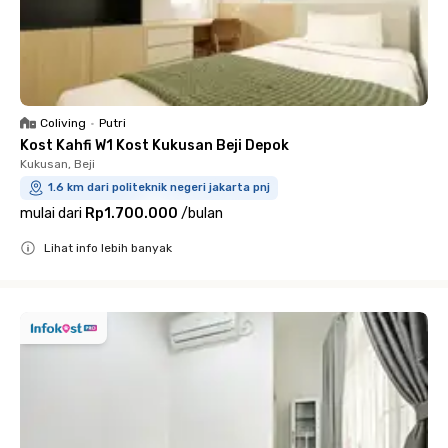
Coliving
•
Putri
Kost Kahfi W1 Kost Kukusan Beji Depok
Kukusan, Beji
1.6 km dari politeknik negeri jakarta pnj
mulai dari
Rp1.700.000
/
bulan
Lihat info lebih banyak
Close