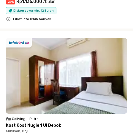
Rp1.135.000
/
bulan
-
29
%
Diskon sewa min. 12 Bulan
Lihat info lebih banyak
Close
Coliving
•
Putra
Kost Kost Nugie 1 UI Depok
Kukusan, Beji