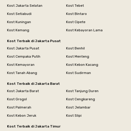
Kost Jakarta Selatan
Kost Tebet
Kost Setiabudi
Kost Bintaro
Kost Kuningan
Kost Cipete
Kost Kemang
Kost Kebayoran Lama
Kost Terbaik di Jakarta Pusat
Kost Jakarta Pusat
Kost Benhil
Kost Cempaka Putih
Kost Menteng
Kost Kemayoran
Kost Kebon Kacang
Kost Tanah Abang
Kost Sudirman
Kost Terbaik di Jakarta Barat
Kost Jakarta Barat
Kost Tanjung Duren
Kost Grogol
Kost Cengkareng
Kost Palmerah
Kost Jelambar
Kost Kebon Jeruk
Kost Slipi
Kost Terbaik di Jakarta Timur