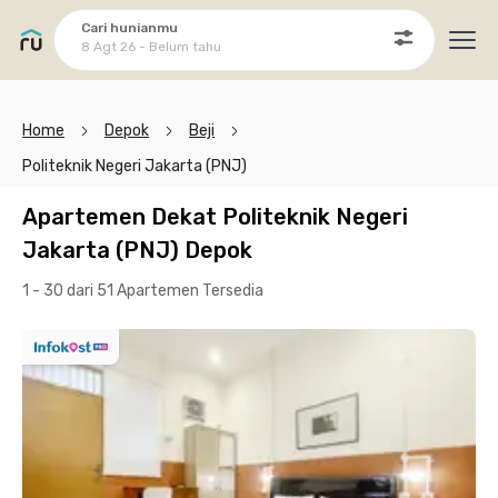
Cari hunianmu
8 Agt 26 - Belum tahu
Ope
Home
Depok
Beji
Politeknik Negeri Jakarta (PNJ)
Apartemen Dekat Politeknik Negeri
Jakarta (PNJ) Depok
1 - 30 dari 51 Apartemen
Tersedia