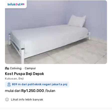
Coliving
•
Campur
Kost Puspa Beji Depok
Kukusan, Beji
809 m dari politeknik negeri jakarta pnj
mulai dari
Rp1.250.000
/
bulan
Lihat info lebih banyak
Close