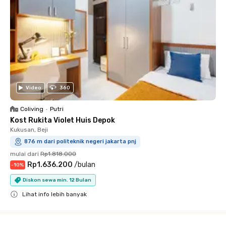
Video
360
Coliving
•
Putri
Kost Rukita Violet Huis Depok
Kukusan, Beji
876 m dari politeknik negeri jakarta pnj
mulai dari
Rp1.818.000
Rp1.636.200
/
bulan
-
10
%
Diskon sewa min. 12 Bulan
Lihat info lebih banyak
Close