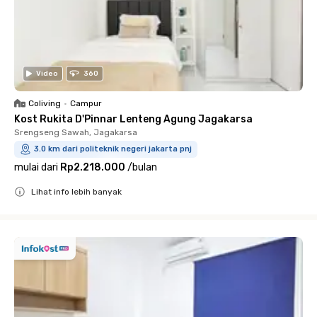
Video
360
Coliving
•
Campur
Kost Rukita D'Pinnar Lenteng Agung Jagakarsa
Srengseng Sawah, Jagakarsa
3.0 km dari politeknik negeri jakarta pnj
mulai dari
Rp2.218.000
/
bulan
Lihat info lebih banyak
Close