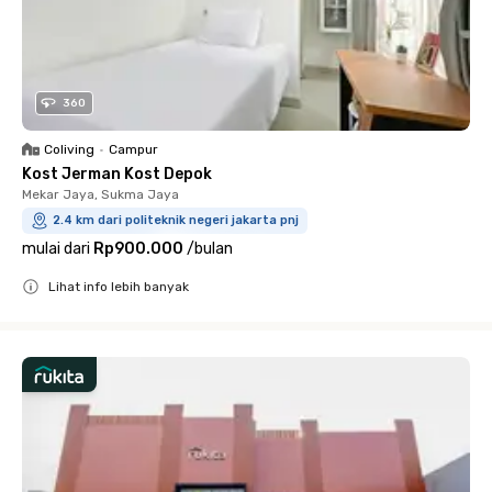
360
Coliving
•
Campur
Kost Jerman Kost Depok
Mekar Jaya, Sukma Jaya
2.4 km dari politeknik negeri jakarta pnj
mulai dari
Rp900.000
/
bulan
Lihat info lebih banyak
Close