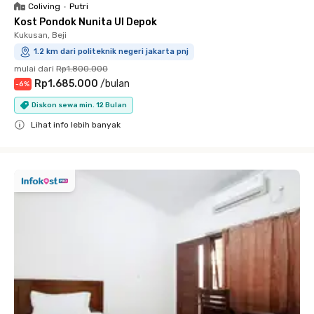
Coliving
•
Putri
Kost Pondok Nunita UI Depok
Kukusan, Beji
1.2 km dari politeknik negeri jakarta pnj
mulai dari
Rp1.800.000
Rp1.685.000
/
bulan
-
6
%
Diskon sewa min. 12 Bulan
Lihat info lebih banyak
Close