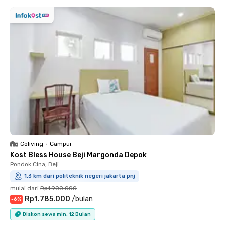
Coliving
•
Campur
Kost Bless House Beji Margonda Depok
Pondok Cina, Beji
1.3 km dari politeknik negeri jakarta pnj
mulai dari
Rp1.900.000
Rp1.785.000
/
bulan
-
6
%
Diskon sewa min. 12 Bulan