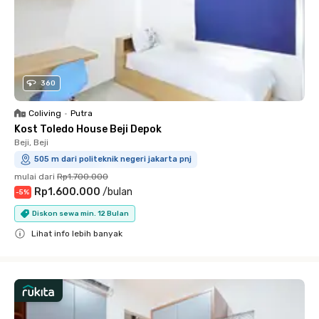
360
Coliving
•
Putra
Kost Toledo House Beji Depok
Beji, Beji
505 m dari politeknik negeri jakarta pnj
mulai dari
Rp1.700.000
Rp1.600.000
/
bulan
-
5
%
Diskon sewa min. 12 Bulan
Lihat info lebih banyak
Close