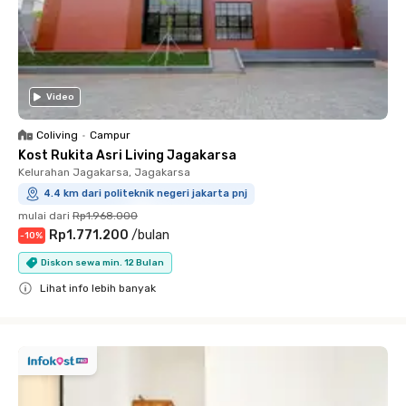
Video
Coliving
•
Campur
Kost Rukita Asri Living Jagakarsa
Kelurahan Jagakarsa, Jagakarsa
4.4 km dari politeknik negeri jakarta pnj
mulai dari
Rp1.968.000
Rp1.771.200
/
bulan
-
10
%
Diskon sewa min. 12 Bulan
Lihat info lebih banyak
Close