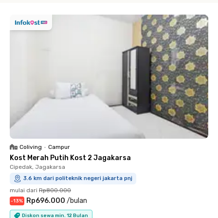
Coliving
•
Campur
Kost Merah Putih Kost 2 Jagakarsa
Cipedak, Jagakarsa
3.6 km dari politeknik negeri jakarta pnj
mulai dari
Rp800.000
Rp696.000
/
bulan
-
13
%
Diskon sewa min. 12 Bulan