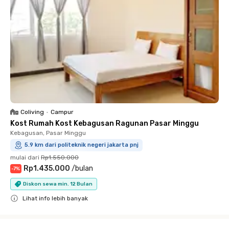
Coliving
•
Campur
Kost Rumah Kost Kebagusan Ragunan Pasar Minggu
Kebagusan, Pasar Minggu
5.9 km dari politeknik negeri jakarta pnj
mulai dari
Rp1.550.000
Rp1.435.000
/
bulan
-
7
%
Diskon sewa min. 12 Bulan
Lihat info lebih banyak
Close