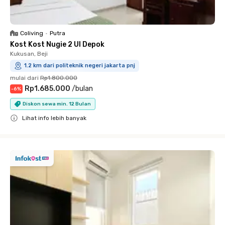
Coliving
•
Putra
Kost Kost Nugie 2 UI Depok
Kukusan, Beji
1.2 km dari politeknik negeri jakarta pnj
mulai dari
Rp1.800.000
Rp1.685.000
/
bulan
-
6
%
Diskon sewa min. 12 Bulan
Lihat info lebih banyak
Close