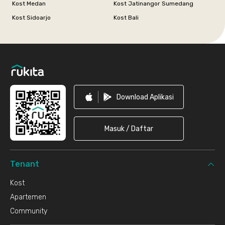
Kost Medan
Kost Jatinangor Sumedang
Kost Sidoarjo
Kost Bali
Footer
Download Aplikasi
Masuk / Daftar
Tenant
Kost
Apartemen
Community