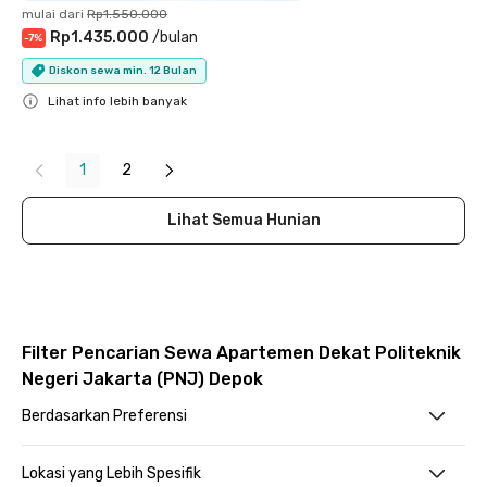
mulai dari
Rp1.550.000
Rp1.435.000
/
bulan
-
7
%
Diskon sewa min. 12 Bulan
Lihat info lebih banyak
Close
1
2
Lihat Semua Hunian
Filter Pencarian Sewa Apartemen Dekat Politeknik
Negeri Jakarta (PNJ) Depok
Berdasarkan Preferensi
Lokasi yang Lebih Spesifik