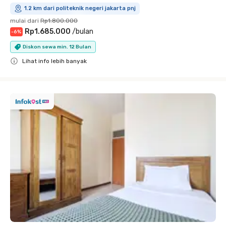
1.2 km dari politeknik negeri jakarta pnj
mulai dari
Rp1.800.000
Rp1.685.000
/
bulan
-
6
%
Diskon sewa min. 12 Bulan
Lihat info lebih banyak
Close