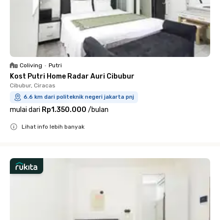
Coliving
•
Putri
Kost Putri Home Radar Auri Cibubur
Cibubur, Ciracas
6.6 km dari politeknik negeri jakarta pnj
mulai dari
Rp1.350.000
/
bulan
Lihat info lebih banyak
Close