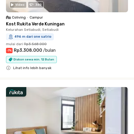
Video
360
Coliving
•
Campur
Kost Rukita Verde Kuningan
Kelurahan Setiabudi, Setiabudi
496 m dari one satrio
mulai dari
Rp3.568.000
Rp3.308.000
/
bulan
-
7
%
Diskon sewa min. 12 Bulan
Lihat info lebih banyak
Close