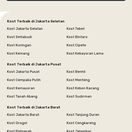
Kost Terbaik di Jakarta Selatan
Kost Jakarta Selatan
Kost Tebet
Kost Setiabudi
Kost Bintaro
Kost Kuningan
Kost Cipete
Kost Kemang
Kost Kebayoran Lama
Kost Terbaik di Jakarta Pusat
Kost Jakarta Pusat
Kost Benhil
Kost Cempaka Putih
Kost Menteng
Kost Kemayoran
Kost Kebon Kacang
Kost Tanah Abang
Kost Sudirman
Kost Terbaik di Jakarta Barat
Kost Jakarta Barat
Kost Tanjung Duren
Kost Grogol
Kost Cengkareng
Kost Palmerah
Kost Jelambar