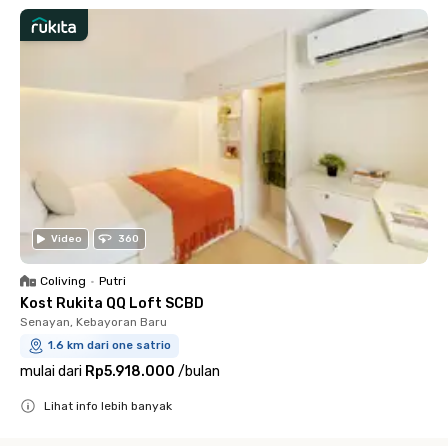
Video
360
Coliving
•
Putri
Kost Rukita QQ Loft SCBD
Senayan, Kebayoran Baru
1.6 km dari one satrio
mulai dari
Rp5.918.000
/
bulan
Lihat info lebih banyak
Close