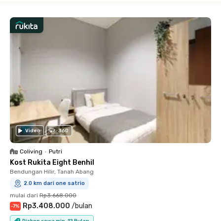
Video
360
Coliving
•
Putri
Kost Rukita Eight Benhil
Bendungan Hilir, Tanah Abang
2.0 km dari one satrio
mulai dari
Rp3.668.000
Rp3.408.000
/
bulan
-
7
%
Diskon sewa min. 12 Bulan