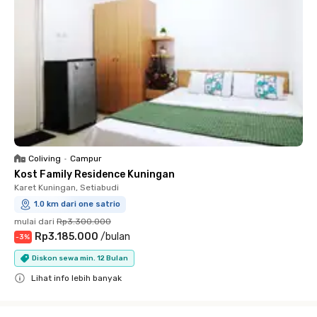
Coliving
•
Campur
Kost Family Residence Kuningan
Karet Kuningan, Setiabudi
1.0 km dari one satrio
mulai dari
Rp3.300.000
Rp3.185.000
/
bulan
-
3
%
Diskon sewa min. 12 Bulan
Lihat info lebih banyak
Close