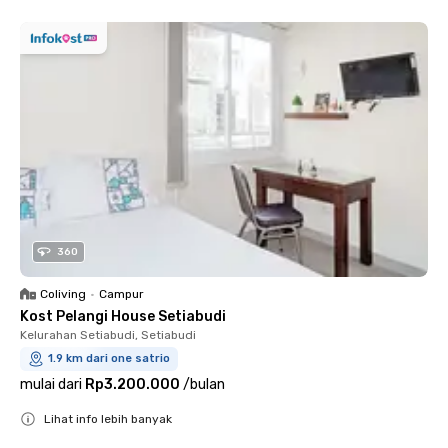
360
Coliving
•
Campur
Kost Pelangi House Setiabudi
Kelurahan Setiabudi, Setiabudi
1.9 km dari one satrio
mulai dari
Rp3.200.000
/
bulan
Lihat info lebih banyak
Close