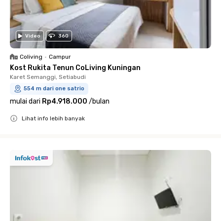
Video
360
Coliving
•
Campur
Kost Rukita Tenun CoLiving Kuningan
Karet Semanggi, Setiabudi
554 m dari one satrio
mulai dari
Rp4.918.000
/
bulan
Lihat info lebih banyak
Close