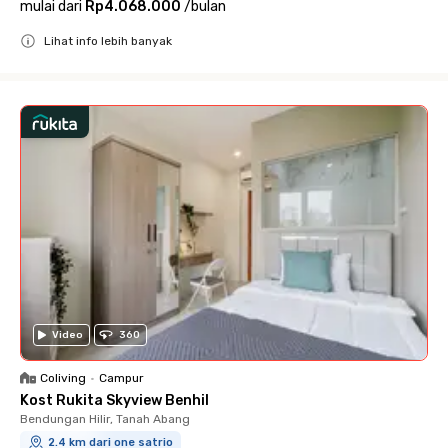
mulai dari
Rp4.068.000
/
bulan
Lihat info lebih banyak
Close
Video
360
Coliving
•
Campur
Kost Rukita Skyview Benhil
Bendungan Hilir, Tanah Abang
2.4 km dari one satrio