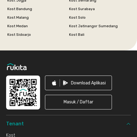
Kost Jogja
Kost Semarang
Kost Bandung
Kost Surabaya
Kost Malang
Kost Solo
Kost Medan
Kost Jatinangor Sumedang
Kost Sidoarjo
Kost Bali
Footer
Download Aplikasi
Masuk / Daftar
Tenant
Kost