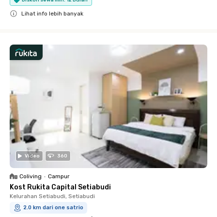
Lihat info lebih banyak
Close
Video
360
Coliving
•
Campur
Kost Rukita Capital Setiabudi
Kelurahan Setiabudi, Setiabudi
2.0 km dari one satrio