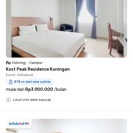
Coliving
•
Campur
Kost Peak Residence Kuningan
Karet, Setiabudi
878 m dari one satrio
mulai dari
Rp3.900.000
/
bulan
Lihat info lebih banyak
Close