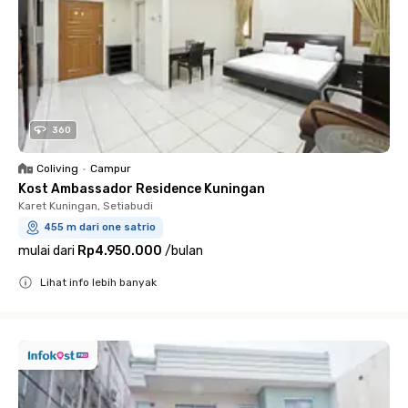
360
Coliving
•
Campur
Kost Ambassador Residence Kuningan
Karet Kuningan, Setiabudi
455 m dari one satrio
mulai dari
Rp4.950.000
/
bulan
Lihat info lebih banyak
Close