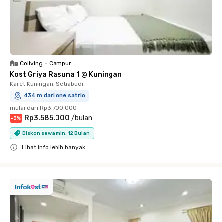
Coliving
•
Campur
Kost Griya Rasuna 1 @ Kuningan
Karet Kuningan, Setiabudi
434 m dari one satrio
mulai dari
Rp3.700.000
Rp3.585.000
/
bulan
-
3
%
Diskon sewa min. 12 Bulan
Lihat info lebih banyak
Close