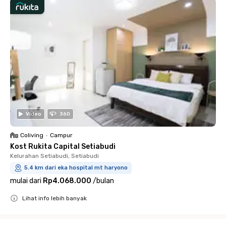
Video
360
Coliving
•
Campur
Kost Rukita Capital Setiabudi
Kelurahan Setiabudi, Setiabudi
5.4 km dari eka hospital mt haryono
mulai dari
Rp4.068.000
/
bulan
Lihat info lebih banyak
Close