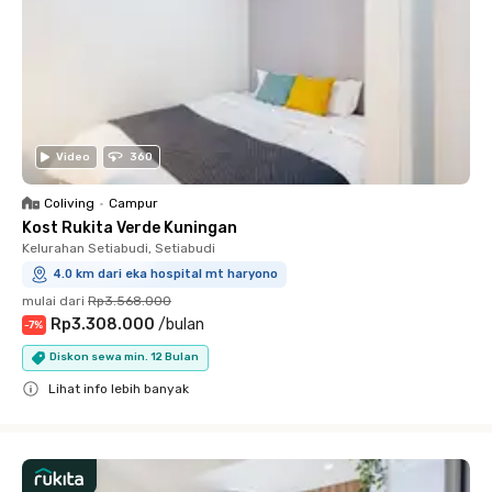
Video
360
Coliving
•
Campur
Kost Rukita Verde Kuningan
Kelurahan Setiabudi, Setiabudi
4.0 km dari eka hospital mt haryono
mulai dari
Rp3.568.000
Rp3.308.000
/
bulan
-
7
%
Diskon sewa min. 12 Bulan
Lihat info lebih banyak
Close