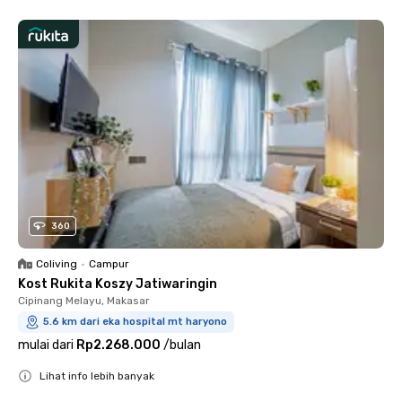
360
Coliving
•
Campur
Kost Rukita Koszy Jatiwaringin
Cipinang Melayu, Makasar
5.6 km dari eka hospital mt haryono
mulai dari
Rp2.268.000
/
bulan
Lihat info lebih banyak
Close