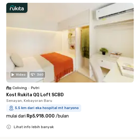
Video
360
Coliving
•
Putri
Kost Rukita QQ Loft SCBD
Senayan, Kebayoran Baru
5.5 km dari eka hospital mt haryono
mulai dari
Rp5.918.000
/
bulan
Lihat info lebih banyak
Close