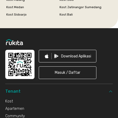
Kost Medan
Kost Jatinangor Sumedang
Kost Sidoarjo
Kost Bali
Footer
Download Aplikasi
Masuk / Daftar
Tenant
Kost
Apartemen
Community