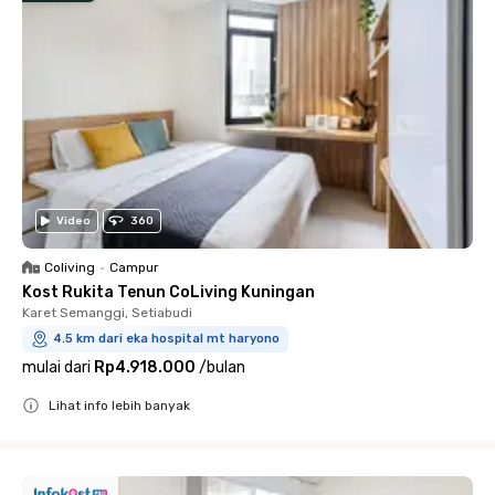
Video
360
Coliving
•
Campur
Kost Rukita Tenun CoLiving Kuningan
Karet Semanggi, Setiabudi
4.5 km dari eka hospital mt haryono
mulai dari
Rp4.918.000
/
bulan
Lihat info lebih banyak
Close