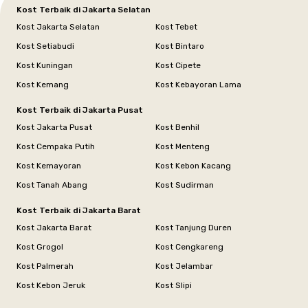
Kost Terbaik di Jakarta Selatan
Kost Jakarta Selatan
Kost Tebet
Kost Setiabudi
Kost Bintaro
Kost Kuningan
Kost Cipete
Kost Kemang
Kost Kebayoran Lama
Kost Terbaik di Jakarta Pusat
Kost Jakarta Pusat
Kost Benhil
Kost Cempaka Putih
Kost Menteng
Kost Kemayoran
Kost Kebon Kacang
Kost Tanah Abang
Kost Sudirman
Kost Terbaik di Jakarta Barat
Kost Jakarta Barat
Kost Tanjung Duren
Kost Grogol
Kost Cengkareng
Kost Palmerah
Kost Jelambar
Kost Kebon Jeruk
Kost Slipi