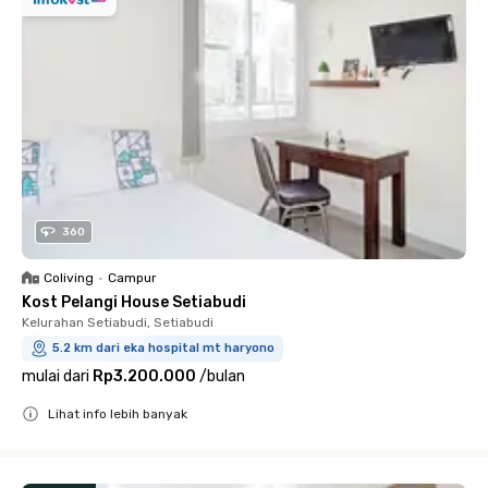
360
Coliving
•
Campur
Kost Pelangi House Setiabudi
Kelurahan Setiabudi, Setiabudi
5.2 km dari eka hospital mt haryono
mulai dari
Rp3.200.000
/
bulan
Lihat info lebih banyak
Close