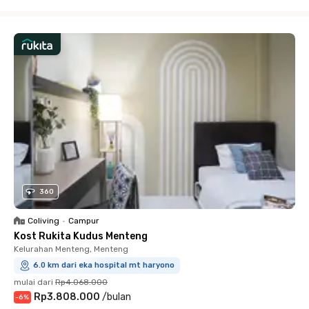
Close
360
Coliving
•
Campur
Kost Rukita Kudus Menteng
Kelurahan Menteng, Menteng
6.0 km dari eka hospital mt haryono
mulai dari
Rp4.068.000
Rp3.808.000
/
bulan
-
6
%