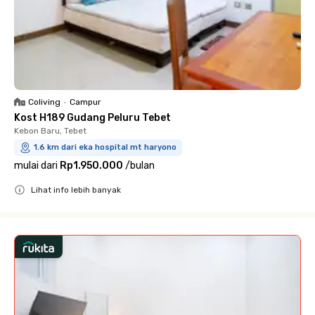
Coliving
•
Campur
Kost H189 Gudang Peluru Tebet
Kebon Baru, Tebet
1.6 km dari eka hospital mt haryono
mulai dari
Rp1.950.000
/
bulan
Lihat info lebih banyak
Close