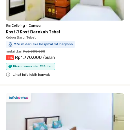
Coliving
•
Campur
Kost J Kost Barokah Tebet
Kebon Baru, Tebet
976 m dari eka hospital mt haryono
mulai dari
Rp2.000.000
Rp1.770.000
/
bulan
-
11
%
Diskon sewa min. 12 Bulan
Lihat info lebih banyak
Close