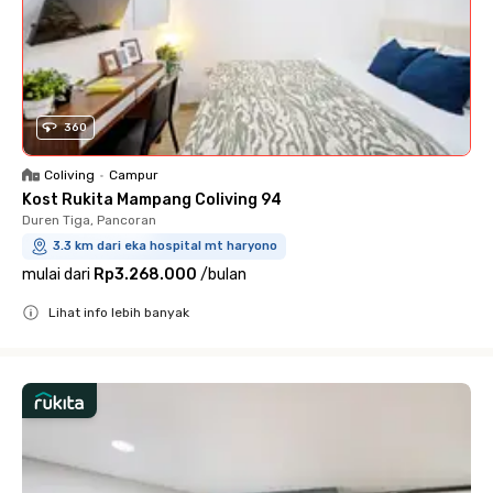
360
Coliving
•
Campur
Kost Rukita Mampang Coliving 94
Duren Tiga, Pancoran
3.3 km dari eka hospital mt haryono
mulai dari
Rp3.268.000
/
bulan
Lihat info lebih banyak
Close