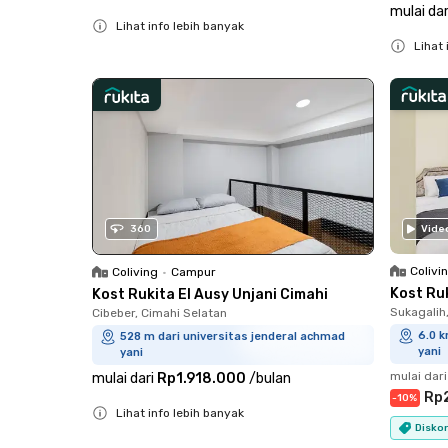
mulai dar
Lihat info lebih banyak
Lihat 
Close
Close
360
Vide
Colivi
Coliving
•
Campur
Kost Ru
Kost Rukita El Ausy Unjani Cimahi
Sukagalih
Cibeber, Cimahi Selatan
6.0 k
528 m dari universitas jenderal achmad
yani
yani
mulai dari
mulai dari
Rp1.918.000
/
bulan
Rp
-
10
%
Lihat info lebih banyak
Diskon
Close