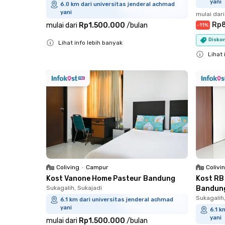
yani
6.0 km dari universitas jenderal achmad
yani
mulai dari
Rp
mulai dari
Rp1.500.000
/
bulan
-
11
%
Diskon
Lihat info lebih banyak
Lihat 
Close
Close
Coliving
•
Campur
Colivi
Kost Vanone Home Pasteur Bandung
Kost RB
Sukagalih, Sukajadi
Bandun
Sukagalih
6.1 km dari universitas jenderal achmad
yani
6.1 k
yani
mulai dari
Rp1.500.000
/
bulan