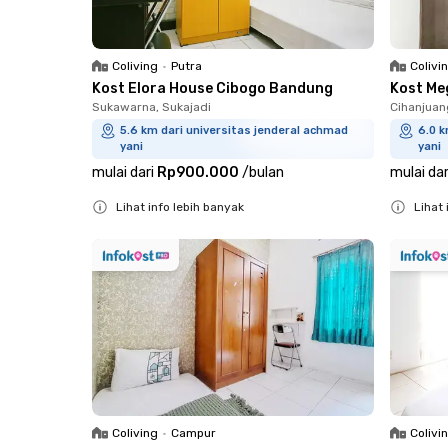
Coliving
•
Putra
Colivi
Kost Elora House Cibogo Bandung
Kost Me
Sukawarna, Sukajadi
Cihanjuan
5.6 km dari universitas jenderal achmad
6.0 k
yani
yani
mulai dari
Rp900.000
/
bulan
mulai dar
Lihat info lebih banyak
Lihat 
Close
Close
Coliving
•
Campur
Colivi