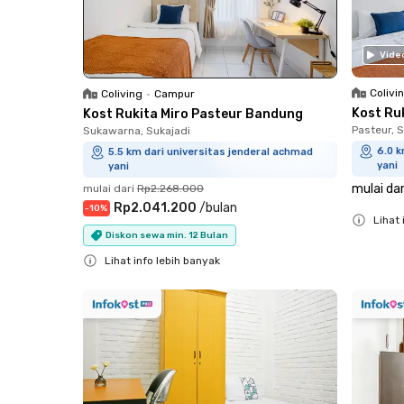
Vide
Colivi
Coliving
•
Campur
Kost Ru
Kost Rukita Miro Pasteur Bandung
Pasteur, 
Sukawarna, Sukajadi
6.0 k
5.5 km dari universitas jenderal achmad
yani
yani
mulai dar
mulai dari
Rp2.268.000
Rp2.041.200
/
bulan
-
10
%
Lihat 
Diskon sewa min. 12 Bulan
Close
Lihat info lebih banyak
Close