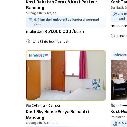
Kost Babakan Jeruk 8 Kost Pasteur
Kost Ta
Bandung
Sarijadi, 
Sukagalih, Sukajadi
5.8 k
yani
6.4 km dari universitas jenderal achmad
yani
mulai dar
mulai dari
Rp1.000.000
/
bulan
Lihat 
Lihat info lebih banyak
Close
Close
Colivi
Coliving
•
Campur
Kost Wi
Kost Sky House Surya Sumantri
Pajajaran
Bandung
Sukagalih, Sukajadi
6.6 k