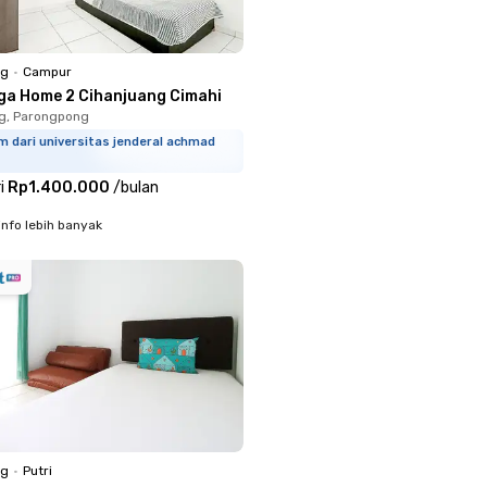
ng
•
Campur
ga Home 2 Cihanjuang Cimahi
g, Parongpong
m dari universitas jenderal achmad
i
Rp1.400.000
/
bulan
info lebih banyak
ng
•
Putri