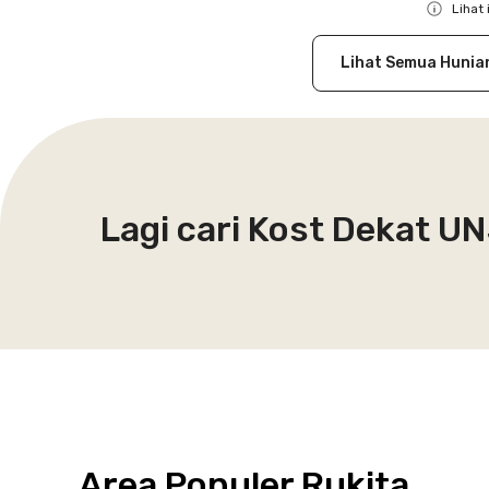
Lihat 
Close
Lihat Semua Hunia
Lagi cari Kost Dekat U
Area Populer Rukita