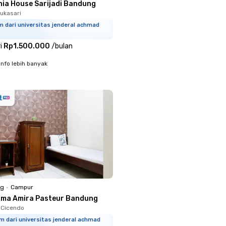
nia House Sarijadi Bandung
Sukasari
m dari universitas jenderal achmad
i
Rp1.500.000
/
bulan
info lebih banyak
ng
•
Campur
sma Amira Pasteur Bandung
, Cicendo
m dari universitas jenderal achmad