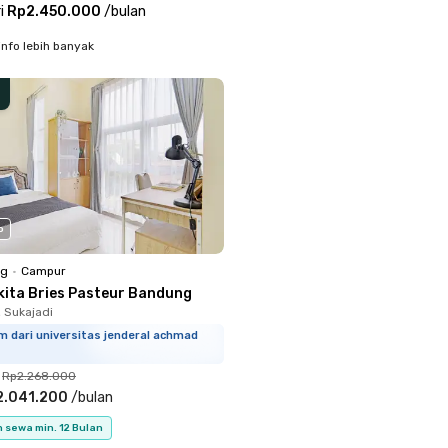
i
Rp2.450.000
/
bulan
info lebih banyak
o
ng
•
Campur
kita Bries Pasteur Bandung
, Sukajadi
m dari universitas jenderal achmad
Rp2.268.000
2.041.200
/
bulan
 sewa min. 12 Bulan