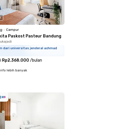
o
ng
•
Campur
kita Paskost Pasteur Bandung
Sukajadi
m dari universitas jenderal achmad
i
Rp2.368.000
/
bulan
info lebih banyak