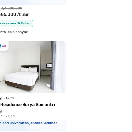
Rp1.000.000
885.000
/
bulan
 sewa min. 12 Bulan
info lebih banyak
ng
•
Putri
 Residence Surya Sumantri
g
, Sukajadi
m dari universitas jenderal achmad