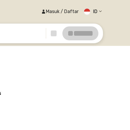
Masuk / Daftar
ID
s