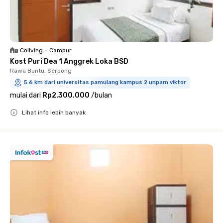
Coliving
•
Campur
Kost Puri Dea 1 Anggrek Loka BSD
Rawa Buntu, Serpong
5.6 km dari universitas pamulang kampus 2 unpam viktor
mulai dari
Rp2.300.000
/
bulan
Lihat info lebih banyak
Close