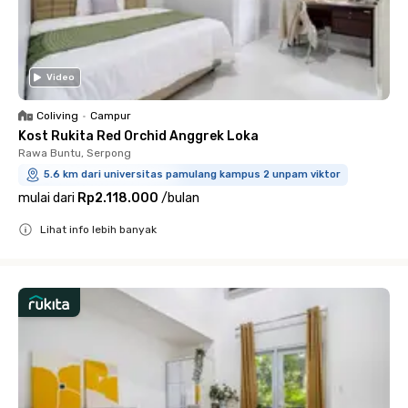
Video
Coliving
•
Campur
Kost Rukita Red Orchid Anggrek Loka
Rawa Buntu, Serpong
5.6 km dari universitas pamulang kampus 2 unpam viktor
mulai dari
Rp2.118.000
/
bulan
Lihat info lebih banyak
Close