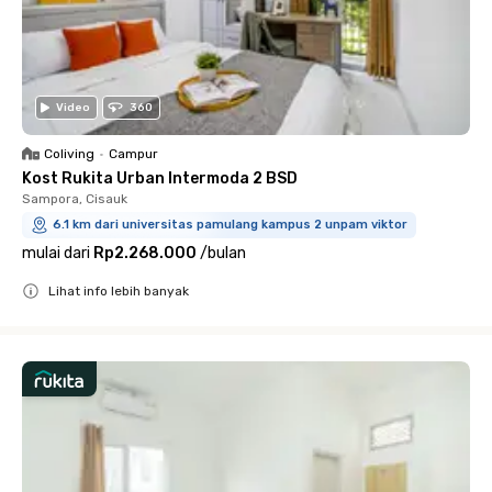
Video
360
Coliving
•
Campur
Kost Rukita Urban Intermoda 2 BSD
Sampora, Cisauk
6.1 km dari universitas pamulang kampus 2 unpam viktor
mulai dari
Rp2.268.000
/
bulan
Lihat info lebih banyak
Close