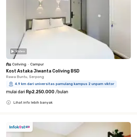
Video
Coliving
•
Campur
Kost Astaka Jiwanta Coliving BSD
Rawa Buntu, Serpong
4.9 km dari universitas pamulang kampus 2 unpam viktor
mulai dari
Rp2.250.000
/
bulan
Lihat info lebih banyak
Close