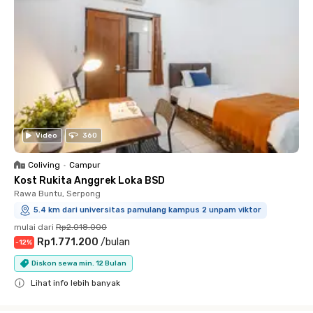
Video
360
Coliving
•
Campur
Kost Rukita Anggrek Loka BSD
Rawa Buntu, Serpong
5.4 km dari universitas pamulang kampus 2 unpam viktor
mulai dari
Rp2.018.000
Rp1.771.200
/
bulan
-
12
%
Diskon sewa min. 12 Bulan
Lihat info lebih banyak
Close