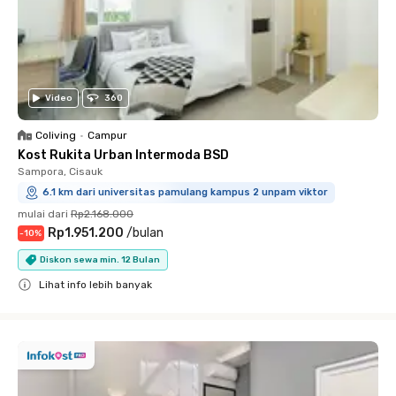
Video
360
Coliving
•
Campur
Kost Rukita Urban Intermoda BSD
Sampora, Cisauk
6.1 km dari universitas pamulang kampus 2 unpam viktor
mulai dari
Rp2.168.000
Rp1.951.200
/
bulan
-
10
%
Diskon sewa min. 12 Bulan
Lihat info lebih banyak
Close