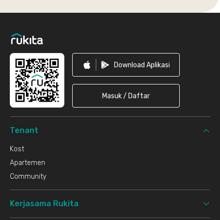
Footer
Download Aplikasi
Masuk / Daftar
Tenant
Kost
Apartemen
Community
Kerjasama Rukita