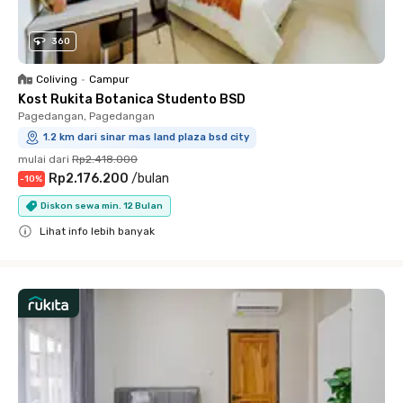
360
Coliving
•
Campur
Kost Rukita Botanica Studento BSD
Pagedangan, Pagedangan
1.2 km dari sinar mas land plaza bsd city
mulai dari
Rp2.418.000
Rp2.176.200
/
bulan
-
10
%
Diskon sewa min. 12 Bulan
Lihat info lebih banyak
Close