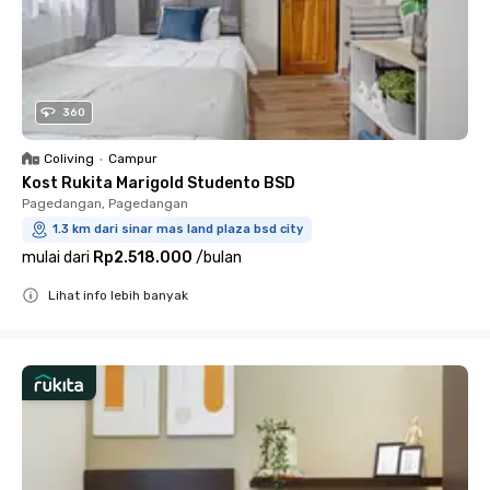
360
Coliving
•
Campur
Kost Rukita Marigold Studento BSD
Pagedangan, Pagedangan
1.3 km dari sinar mas land plaza bsd city
mulai dari
Rp2.518.000
/
bulan
Lihat info lebih banyak
Close