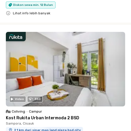
Diskon sewa min. 12 Bulan
Lihat info lebih banyak
Close
Video
360
Coliving
•
Campur
Kost Rukita Urban Intermoda 2 BSD
Sampora, Cisauk
2.1 km dari sinar mas land plaza bsd city