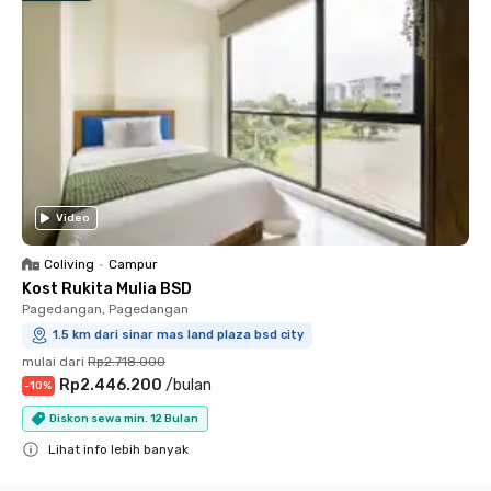
Video
Coliving
•
Campur
Kost Rukita Mulia BSD
Pagedangan, Pagedangan
1.5 km dari sinar mas land plaza bsd city
mulai dari
Rp2.718.000
Rp2.446.200
/
bulan
-
10
%
Diskon sewa min. 12 Bulan
Lihat info lebih banyak
Close