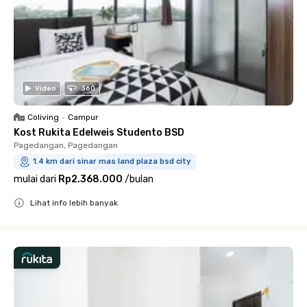
Video
360
Coliving
•
Campur
Kost Rukita Edelweis Studento BSD
Pagedangan, Pagedangan
1.4 km dari sinar mas land plaza bsd city
mulai dari
Rp2.368.000
/
bulan
Lihat info lebih banyak
Close