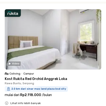
Video
Coliving
•
Campur
Kost Rukita Red Orchid Anggrek Loka
Rawa Buntu, Serpong
2.0 km dari sinar mas land plaza bsd city
mulai dari
Rp2.118.000
/
bulan
Lihat info lebih banyak