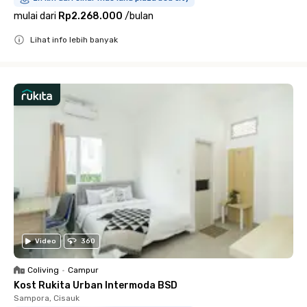
mulai dari
Rp2.268.000
/
bulan
Lihat info lebih banyak
Close
Video
360
Coliving
•
Campur
Kost Rukita Urban Intermoda BSD
Sampora, Cisauk