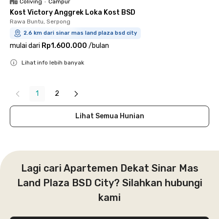
Coliving
•
Campur
Kost Victory Anggrek Loka Kost BSD
Rawa Buntu, Serpong
2.6 km dari sinar mas land plaza bsd city
mulai dari
Rp1.600.000
/
bulan
Lihat info lebih banyak
Close
1
2
Lihat Semua Hunian
Lagi cari Apartemen Dekat Sinar Mas
Land Plaza BSD City? Silahkan hubungi
kami