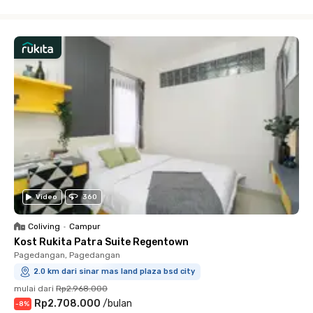
Close
Video
360
Coliving
•
Campur
Kost Rukita Patra Suite Regentown
Pagedangan, Pagedangan
2.0 km dari sinar mas land plaza bsd city
mulai dari
Rp2.968.000
Rp2.708.000
/
bulan
-
8
%