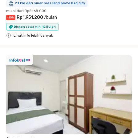
2.1 km dari sinar mas land plaza bsd city
mulai dari
Rp2.168.000
Rp1.951.200
/
bulan
-
10
%
Diskon sewa min. 12 Bulan
Lihat info lebih banyak
Close