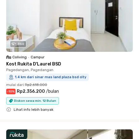
360
Coliving
•
Campur
Kost Rukita D'Laurel BSD
Pagedangan, Pagedangan
1.4 km dari sinar mas land plaza bsd city
mulai dari
Rp2.618.000
Rp2.356.200
/
bulan
-
10
%
Diskon sewa min. 12 Bulan
Lihat info lebih banyak
Close