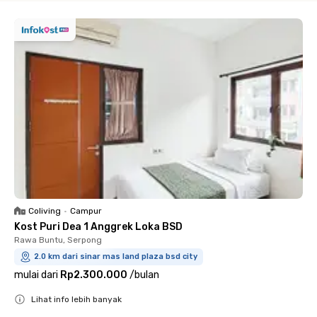
Coliving
•
Campur
Kost Puri Dea 1 Anggrek Loka BSD
Rawa Buntu, Serpong
2.0 km dari sinar mas land plaza bsd city
mulai dari
Rp2.300.000
/
bulan
Lihat info lebih banyak
Close