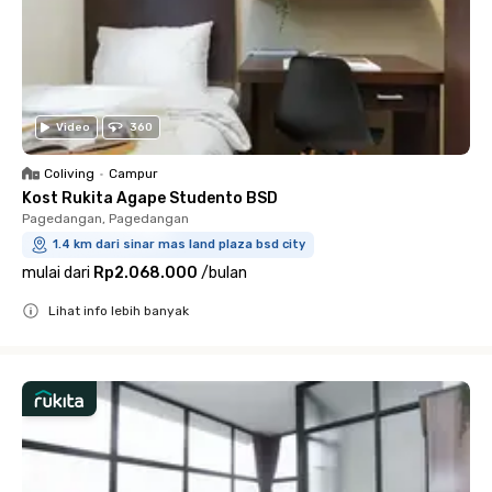
Video
360
Coliving
•
Campur
Kost Rukita Agape Studento BSD
Pagedangan, Pagedangan
1.4 km dari sinar mas land plaza bsd city
mulai dari
Rp2.068.000
/
bulan
Lihat info lebih banyak
Close