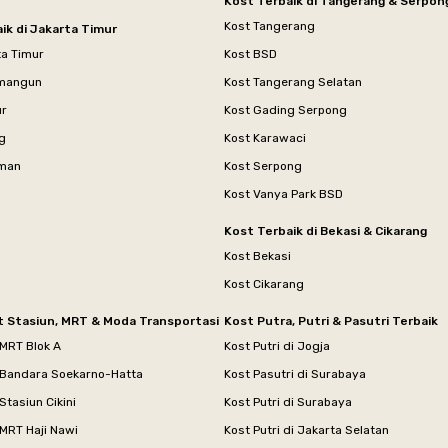
Kost Terbaik di Tangerang & Serpon
Kost Tangerang
ik di Jakarta Timur
ta Timur
Kost BSD
mangun
Kost Tangerang Selatan
ur
Kost Gading Serpong
g
Kost Karawaci
aman
Kost Serpong
Kost Vanya Park BSD
Kost Terbaik di Bekasi & Cikarang
Kost Bekasi
Kost Cikarang
t Stasiun, MRT & Moda Transportasi
Kost Putra, Putri & Pasutri Terbaik
 MRT Blok A
Kost Putri di Jogja
 Bandara Soekarno-Hatta
Kost Pasutri di Surabaya
Stasiun Cikini
Kost Putri di Surabaya
MRT Haji Nawi
Kost Putri di Jakarta Selatan