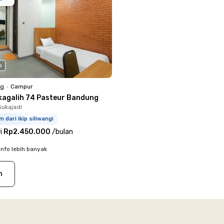
o
ng
•
Campur
kagalih 74 Pasteur Bandung
Sukajadi
m dari ikip siliwangi
i
Rp2.450.000
/
bulan
info lebih banyak
n