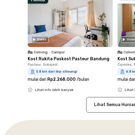
Video
Vide
Coliving
•
Campur
Colivi
Kost Rukita Paskost Pasteur Bandung
Kost Su
Pasteur, Sukajadi
Cipedes, 
5.8 km dari ikip siliwangi
6.8 k
mulai dari
Rp2.268.000
/
bulan
mulai dar
Lihat info lebih banyak
Lihat 
Close
Close
Lihat Semua Hunia