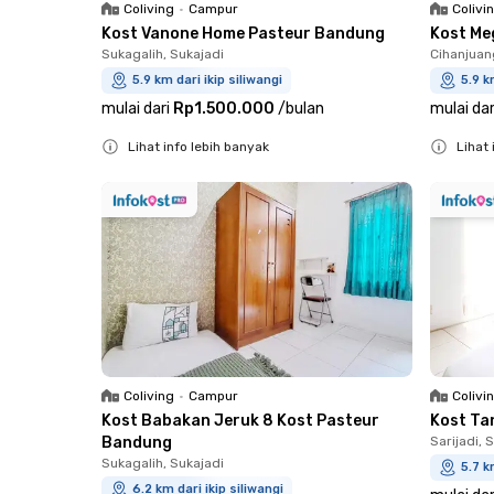
Coliving
•
Campur
Colivi
Kost Vanone Home Pasteur Bandung
Kost Me
Sukagalih, Sukajadi
Cihanjuan
5.9 km dari ikip siliwangi
5.9 k
mulai dari
Rp1.500.000
/
bulan
mulai dar
Lihat info lebih banyak
Lihat 
Close
Close
Coliving
•
Campur
Colivi
Kost Babakan Jeruk 8 Kost Pasteur
Kost Ta
Bandung
Sarijadi, 
Sukagalih, Sukajadi
5.7 k
6.2 km dari ikip siliwangi