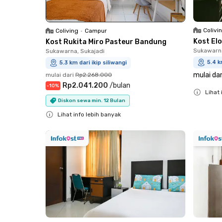
Colivi
Coliving
•
Campur
Kost El
Kost Rukita Miro Pasteur Bandung
Sukawarna
Sukawarna, Sukajadi
5.4 k
5.3 km dari ikip siliwangi
mulai dar
mulai dari
Rp2.268.000
Rp2.041.200
/
bulan
-
10
%
Lihat 
Diskon sewa min. 12 Bulan
Close
Lihat info lebih banyak
Close