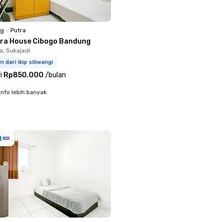
ng
•
Putra
ora House Cibogo Bandung
, Sukajadi
m dari ikip siliwangi
i
Rp850.000
/
bulan
info lebih banyak