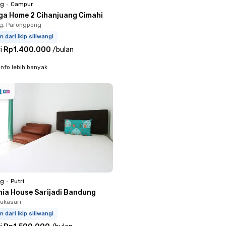
ng
•
Campur
ga Home 2 Cihanjuang Cimahi
g, Parongpong
m dari ikip siliwangi
i
Rp1.400.000
/
bulan
info lebih banyak
ng
•
Putri
nia House Sarijadi Bandung
Sukasari
m dari ikip siliwangi