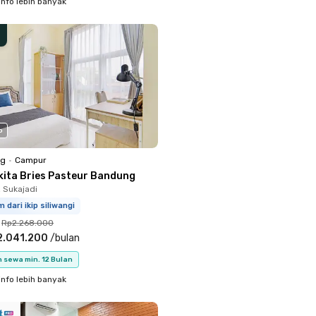
info lebih banyak
o
ng
•
Campur
kita Bries Pasteur Bandung
, Sukajadi
m dari ikip siliwangi
Rp2.268.000
2.041.200
/
bulan
 sewa min. 12 Bulan
info lebih banyak