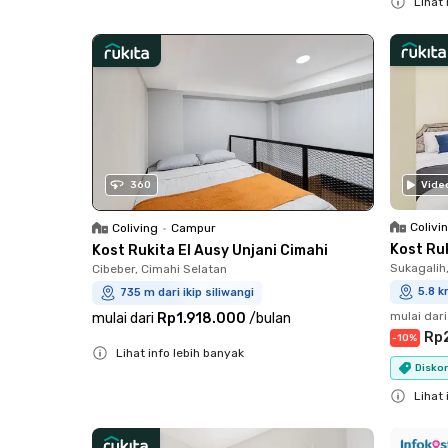
Lihat 
Close
Close
360
Vide
Colivi
Coliving
•
Campur
Kost Ru
Kost Rukita El Ausy Unjani Cimahi
Sukagalih
Cibeber, Cimahi Selatan
5.8 k
735 m dari ikip siliwangi
mulai dari
mulai dari
Rp1.918.000
/
bulan
Rp
-
10
%
Lihat info lebih banyak
Diskon
Close
Lihat 
Close