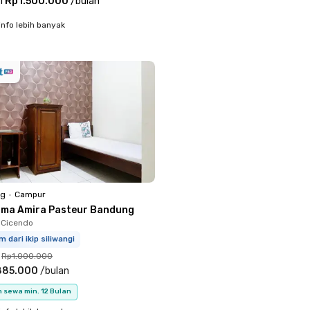
i
Rp1.500.000
/
bulan
info lebih banyak
ng
•
Campur
sma Amira Pasteur Bandung
, Cicendo
m dari ikip siliwangi
Rp1.000.000
885.000
/
bulan
 sewa min. 12 Bulan