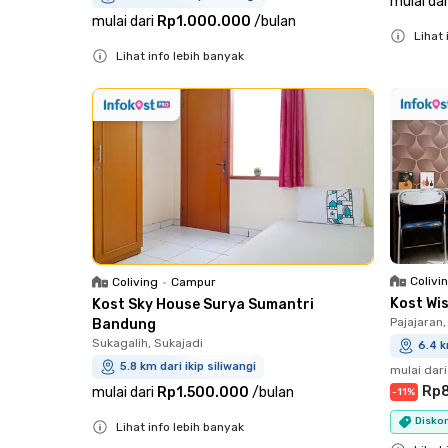
mulai dar
mulai dari
Rp1.000.000
/
bulan
Lihat 
Lihat info lebih banyak
Close
Close
Colivi
Coliving
•
Campur
Kost Wi
Kost Sky House Surya Sumantri
Pajajaran
Bandung
Sukagalih, Sukajadi
6.4 k
5.8 km dari ikip siliwangi
mulai dari
Rp
mulai dari
Rp1.500.000
/
bulan
-
11
%
Diskon
Lihat info lebih banyak