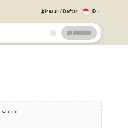
Masuk / Daftar
ID
saat ini.