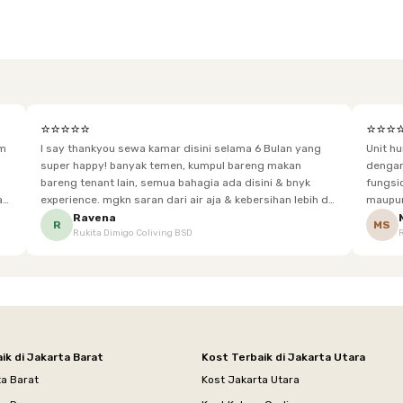
⭐⭐⭐⭐⭐
⭐⭐⭐
im
I say thankyou sewa kamar disini selama 6 Bulan yang
Unit h
super happy! banyak temen, kumpul bareng makan
dengan baik. Desain kamar modern, bersi
bareng tenant lain, semua bahagia ada disini & bnyk
fungsional, sehingga cocok untuk
experience. mgkn saran dari air aja & kebersihan lebih di
maupun panjang. Fasil
tingkatkan lagi. but, I love Rukita
sesuai dengan kebutuhan p
Ravena
R
MS
Rukita Dimigo Coliving BSD
ik di Jakarta Barat
Kost Terbaik di Jakarta Utara
ta Barat
Kost Jakarta Utara