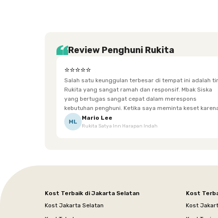
Review Penghuni Rukita
⭐⭐⭐⭐⭐
Salah satu keunggulan terbesar di tempat ini adalah t
Rukita yang sangat ramah dan responsif. Mbak Siska
yang bertugas sangat cepat dalam merespons
kebutuhan penghuni. Ketika saya meminta keset karena
sempat terpeleset, permintaan tersebut langsung
Mario Lee
ML
Rukita Satya Inn Harapan Indah
dipenuhi dengan cepat. Terima kasih Mbak Siska.
Kost Terbaik di Jakarta Selatan
Kost Terba
Kost Jakarta Selatan
Kost Jakar