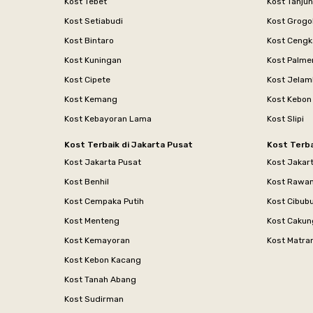
Kost Tebet
Kost Tanju
Kost Setiabudi
Kost Grogo
Kost Bintaro
Kost Cengk
Kost Kuningan
Kost Palme
Kost Cipete
Kost Jelam
Kost Kemang
Kost Kebon
Kost Kebayoran Lama
Kost Slipi
Kost Terbaik di Jakarta Pusat
Kost Terba
Kost Jakarta Pusat
Kost Jakar
Kost Benhil
Kost Rawa
Kost Cempaka Putih
Kost Cibub
Kost Menteng
Kost Cakun
Kost Kemayoran
Kost Matr
Kost Kebon Kacang
Kost Tanah Abang
Kost Sudirman