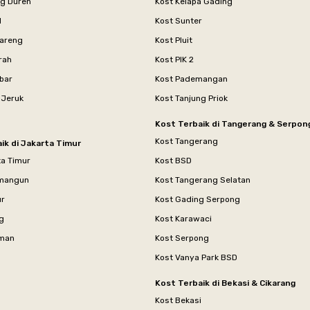
ng Duren
Kost Kelapa Gading
l
Kost Sunter
areng
Kost Pluit
rah
Kost PIK 2
bar
Kost Pademangan
 Jeruk
Kost Tanjung Priok
Kost Terbaik di Tangerang & Serpon
Kost Tangerang
ik di Jakarta Timur
ta Timur
Kost BSD
mangun
Kost Tangerang Selatan
ur
Kost Gading Serpong
g
Kost Karawaci
aman
Kost Serpong
Kost Vanya Park BSD
Kost Terbaik di Bekasi & Cikarang
Kost Bekasi