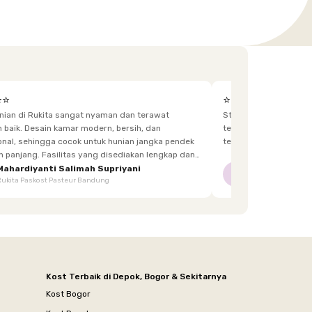
⭐⭐
⭐⭐⭐⭐⭐
unian di Rukita sangat nyaman dan terawat
Staff yg menjaga dis
h, dan
terkadang lupa bawa kunci, dan sangat fast response.
 hunian jangka pendek
tetangga d
itas yang disediakan lengkap dan
enghuni, mulai dari furnitur,
Mahardiyanti Salimah Supriyani
Nur Indriani
NI
Rukita Paskost Pasteur Bandung
Rukita Lilo Living
area bersama, hingga akses yang mudah.
Kost Terbaik di Depok, Bogor & Sekitarnya
Kost Bogor