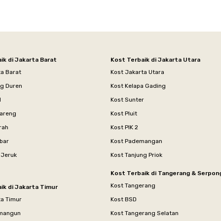
ik di Jakarta Barat
Kost Terbaik di Jakarta Utara
ta Barat
Kost Jakarta Utara
ng Duren
Kost Kelapa Gading
l
Kost Sunter
areng
Kost Pluit
rah
Kost PIK 2
bar
Kost Pademangan
 Jeruk
Kost Tanjung Priok
Kost Terbaik di Tangerang & Serpon
Kost Tangerang
ik di Jakarta Timur
ta Timur
Kost BSD
mangun
Kost Tangerang Selatan