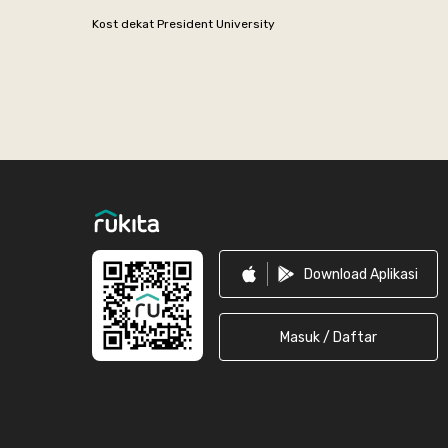
Kost dekat President University
Footer
Download Aplikasi
Masuk / Daftar