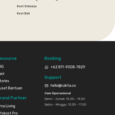
Kost Sidoarjo
Kost Bali
esource
Booking
AQ
+62 811-9008-7829
arir
Support
tories
hello@rukita.co
usat Bantuan
Jam Operasional
rand Partner
Senin - Jumat: 10.00 - 19.00
Sabtu - Minggu: 10.30 - 17.00
ma Living
nfokost Pro