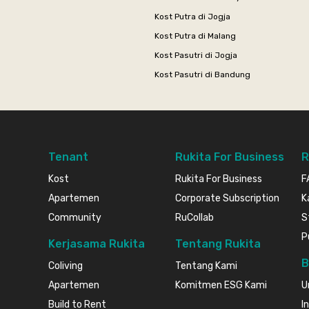
Kost Putra di Jogja
Kost Putra di Malang
Kost Pasutri di Jogja
Kost Pasutri di Bandung
Tenant
Rukita For Business
R
Kost
Rukita For Business
F
Apartemen
Corporate Subscription
K
Community
RuCollab
S
P
Kerjasama Rukita
Tentang Rukita
B
Coliving
Tentang Kami
Apartemen
Komitmen ESG Kami
U
Build to Rent
I