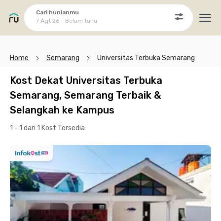
Cari hunianmu
7 Agt 26 - Belum tahu
Ope
Home
Semarang
Universitas Terbuka Semarang
Kost Dekat Universitas Terbuka
Semarang, Semarang Terbaik &
Selangkah ke Kampus
1 - 1 dari 1 Kost
Tersedia