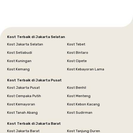
Selatan
Banten
Selatan
Barat
Barat
Bali
Yogyakarta
Tengah
Utara
Kost Terbaik di Jakarta Selatan
Kost Jakarta Selatan
Kost Tebet
Kost Setiabudi
Kost Bintaro
Kost Kuningan
Kost Cipete
Kost Kemang
Kost Kebayoran Lama
Kost Terbaik di Jakarta Pusat
Kost Jakarta Pusat
Kost Benhil
Kost Cempaka Putih
Kost Menteng
Kost Kemayoran
Kost Kebon Kacang
Kost Tanah Abang
Kost Sudirman
Kost Terbaik di Jakarta Barat
Kost Jakarta Barat
Kost Tanjung Duren