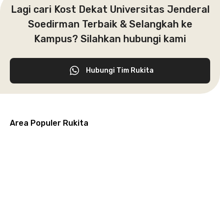
Lagi cari Kost Dekat Universitas Jenderal
Soedirman Terbaik & Selangkah ke
Kampus? Silahkan hubungi kami
Hubungi Tim Rukita
Area Populer Rukita
Grogol
Kebon
Kuningan
Petamburan
Menteng
Jeruk
Bandung
Surabaya
Malang
Solo
Karawaci
Jakarta
Jakarta
Jakarta
Jakarta
Jawa
Jawa
Jawa
Jawa
Selatan
Barat
Tangerang
Pusat
Barat
Barat
Timur
Timur
Tengah