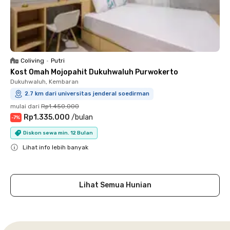
Coliving
•
Putri
Kost Omah Mojopahit Dukuhwaluh Purwokerto
Dukuhwaluh, Kembaran
2.7 km dari universitas jenderal soedirman
mulai dari
Rp1.450.000
Rp1.335.000
/
bulan
-
7
%
Diskon sewa min. 12 Bulan
Lihat info lebih banyak
Close
Lihat Semua Hunian