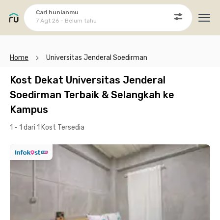
Cari hunianmu
7 Agt 26 - Belum tahu
Ope
Home
Universitas Jenderal Soedirman
Kost Dekat Universitas Jenderal
Soedirman Terbaik & Selangkah ke
Kampus
1 - 1 dari 1 Kost
Tersedia