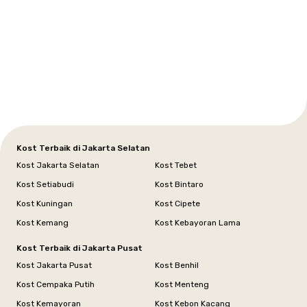
Setiabudi
Cilandak
Depok
Kemanggisan
Semarang
Medan
Tangerang
Bali
Yogyakarta
Jakarta
Jakarta
Jawa
Jakarta
Jawa
Sumatera
Selatan
Banten
Selatan
Barat
Barat
Bali
Yogyakarta
Tengah
Utara
Kost Terbaik di Jakarta Selatan
Kost Jakarta Selatan
Kost Tebet
Kost Setiabudi
Kost Bintaro
Kost Kuningan
Kost Cipete
Kost Kemang
Kost Kebayoran Lama
Kost Terbaik di Jakarta Pusat
Kost Jakarta Pusat
Kost Benhil
Kost Cempaka Putih
Kost Menteng
Kost Kemayoran
Kost Kebon Kacang