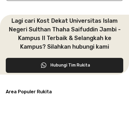
Lagi cari Kost Dekat Universitas Islam
Negeri Sulthan Thaha Saifuddin Jambi -
Kampus II Terbaik & Selangkah ke
Kampus? Silahkan hubungi kami
Hubungi Tim Rukita
Area Populer Rukita
Grogol
Kebon
Kuningan
Petamburan
Menteng
Jeruk
Bandung
Surabaya
Malang
Solo
Karawaci
Jakarta
Jakarta
Jakarta
Jakarta
Jawa
Jawa
Jawa
Jawa