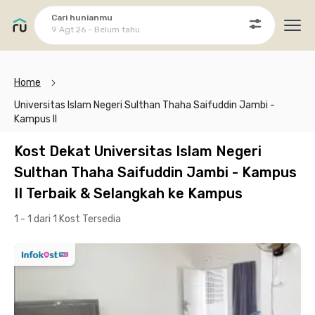
Cari hunianmu
9 Agt 26 - Belum tahu
Ope
Home
Universitas Islam Negeri Sulthan Thaha Saifuddin Jambi -
Kampus II
Kost Dekat Universitas Islam Negeri
Sulthan Thaha Saifuddin Jambi - Kampus
II Terbaik & Selangkah ke Kampus
1 - 1 dari 1 Kost
Tersedia