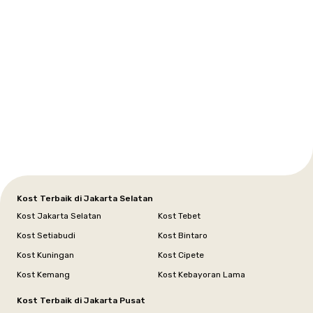
Selatan
Barat
Tangerang
Pusat
Barat
Barat
Timur
Timur
Tengah
Setiabudi
Cilandak
Depok
Kemanggisan
Semarang
Medan
Tangerang
Bali
Yogyakarta
Jakarta
Jakarta
Jawa
Jakarta
Jawa
Sumatera
Selatan
Banten
Selatan
Barat
Barat
Bali
Yogyakarta
Tengah
Utara
Kost Terbaik di Jakarta Selatan
Kost Jakarta Selatan
Kost Tebet
Kost Setiabudi
Kost Bintaro
Kost Kuningan
Kost Cipete
Kost Kemang
Kost Kebayoran Lama
Kost Terbaik di Jakarta Pusat