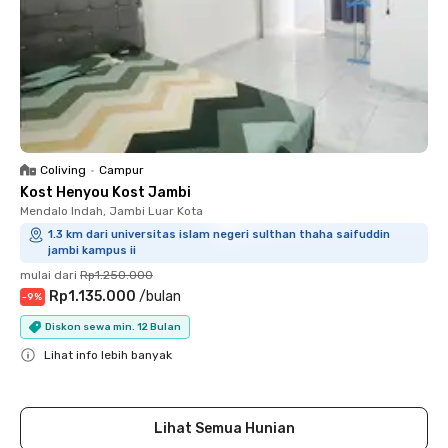
Coliving
•
Campur
Kost Henyou Kost Jambi
Mendalo Indah, Jambi Luar Kota
1.3 km dari universitas islam negeri sulthan thaha saifuddin
jambi kampus ii
mulai dari
Rp1.250.000
Rp1.135.000
/
bulan
-
9
%
Diskon sewa min. 12 Bulan
Lihat info lebih banyak
Close
Lihat Semua Hunian