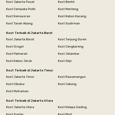
Kost Jakarta Pusat
Kost Benhil
Kost Cempaka Putih
Kost Menteng
Kost Kemayoran
Kost Kebon Kacang
Kost Tanah Abang
Kost Sudirman
Kost Terbaik di Jakarta Barat
Kost Jakarta Barat
Kost Tanjung Duren
Kost Grogol
Kost Cengkareng
Kost Palmerah
Kost Jelambar
Kost Kebon Jeruk
Kost Slipi
Kost Terbaik di Jakarta Timur
Kost Jakarta Timur
Kost Rawamangun
Kost Cibubur
Kost Cakung
Kost Matraman
Kost Terbaik di Jakarta Utara
Kost Jakarta Utara
Kost Kelapa Gading
Kost Sunter
Kost Pluit