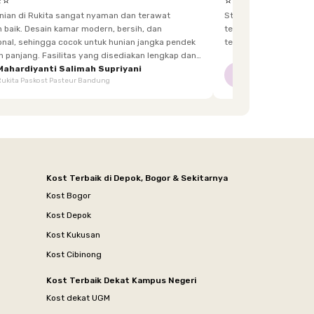
⭐⭐
⭐⭐⭐⭐⭐
unian di Rukita sangat nyaman dan terawat
Staff yg menjaga dis
h, dan
terkadang lupa bawa kunci, dan sangat fast response.
 hunian jangka pendek
tetangga d
itas yang disediakan lengkap dan
enghuni, mulai dari furnitur,
Mahardiyanti Salimah Supriyani
Nur Indriani
NI
Rukita Paskost Pasteur Bandung
Rukita Lilo Living
area bersama, hingga akses yang mudah.
Kost Terbaik di Depok, Bogor & Sekitarnya
Kost Bogor
Kost Depok
Kost Kukusan
Kost Cibinong
Kost Terbaik Dekat Kampus Negeri
Kost dekat UGM