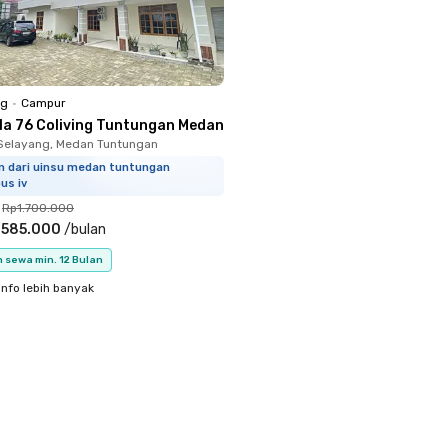
ng
•
Campur
ola 76 Coliving Tuntungan Medan
Selayang, Medan Tuntungan
km dari uinsu medan tuntungan
us iv
Rp1.700.000
.585.000
/
bulan
 sewa min. 12 Bulan
info lebih banyak