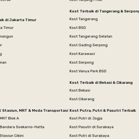
Kost Terbaik di Tangerang & Serpon
Kost Tangerang
ik di Jakarta Timur
ta Timur
Kost BSD
mangun
Kost Tangerang Selatan
ur
Kost Gading Serpong
g
Kost Karawaci
aman
Kost Serpong
Kost Vanya Park BSD
Kost Terbaik di Bekasi & Cikarang
Kost Bekasi
Kost Cikarang
t Stasiun, MRT & Moda Transportasi
Kost Putra, Putri & Pasutri Terbaik
 MRT Blok A
Kost Putri di Jogja
 Bandara Soekarno-Hatta
Kost Pasutri di Surabaya
Stasiun Cikini
Kost Putri di Surabaya