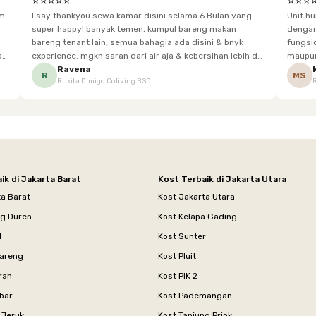
⭐⭐⭐⭐⭐
⭐⭐⭐
im
I say thankyou sewa kamar disini selama 6 Bulan yang
Unit h
super happy! banyak temen, kumpul bareng makan
dengan baik. Desain kamar modern, bersi
bareng tenant lain, semua bahagia ada disini & bnyk
fungsional, sehingga cocok untuk
experience. mgkn saran dari air aja & kebersihan lebih di
maupun panjang. Fasil
tingkatkan lagi. but, I love Rukita
sesuai dengan kebutuhan p
Ravena
R
MS
Rukita Dimigo Coliving BSD
ik di Jakarta Barat
Kost Terbaik di Jakarta Utara
ta Barat
Kost Jakarta Utara
ng Duren
Kost Kelapa Gading
l
Kost Sunter
areng
Kost Pluit
rah
Kost PIK 2
bar
Kost Pademangan
 Jeruk
Kost Tanjung Priok