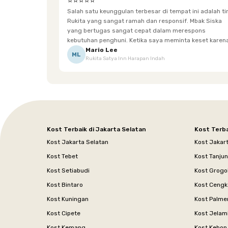
⭐⭐⭐⭐⭐
Salah satu keunggulan terbesar di tempat ini adalah t
Rukita yang sangat ramah dan responsif. Mbak Siska
yang bertugas sangat cepat dalam merespons
kebutuhan penghuni. Ketika saya meminta keset karena
sempat terpeleset, permintaan tersebut langsung
Mario Lee
ML
Rukita Satya Inn Harapan Indah
dipenuhi dengan cepat. Terima kasih Mbak Siska.
Kost Terbaik di Jakarta Selatan
Kost Terba
Kost Jakarta Selatan
Kost Jakar
Kost Tebet
Kost Tanju
Kost Setiabudi
Kost Grogo
Kost Bintaro
Kost Cengk
Kost Kuningan
Kost Palme
Kost Cipete
Kost Jelam
Kost Kemang
Kost Kebon