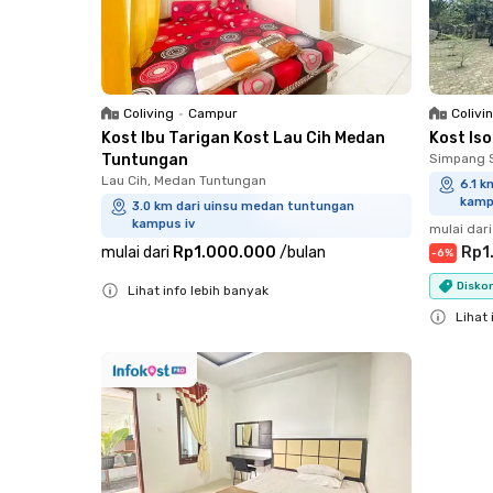
Coliving
•
Campur
Colivi
Kost Ibu Tarigan Kost Lau Cih Medan
Kost Is
Tuntungan
Simpang 
Lau Cih, Medan Tuntungan
6.1 
kamp
3.0 km dari uinsu medan tuntungan
kampus iv
mulai dari
mulai dari
Rp1.000.000
/
bulan
Rp1
-
6
%
Diskon
Lihat info lebih banyak
Close
Lihat 
Close