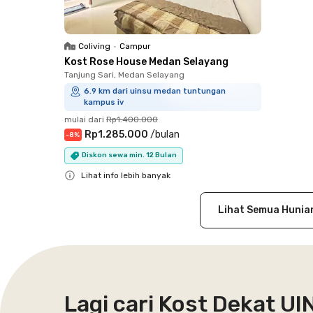
Coliving
•
Campur
Kost Rose House Medan Selayang
Tanjung Sari, Medan Selayang
6.9 km dari uinsu medan tuntungan
kampus iv
mulai dari
Rp1.400.000
Rp1.285.000
/
bulan
-
8
%
Diskon sewa min. 12 Bulan
Lihat info lebih banyak
Close
Lihat Semua Hunia
Lagi cari Kost Dekat U