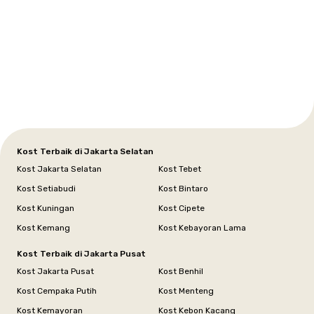
Setiabudi
Cilandak
Depok
Kemanggisan
Semarang
Medan
Tangerang
Bali
Yogyakarta
Jakarta
Jakarta
Jawa
Jakarta
Jawa
Sumatera
Selatan
Banten
Selatan
Barat
Barat
Bali
Yogyakarta
Tengah
Utara
Kost Terbaik di Jakarta Selatan
Kost Jakarta Selatan
Kost Tebet
Kost Setiabudi
Kost Bintaro
Kost Kuningan
Kost Cipete
Kost Kemang
Kost Kebayoran Lama
Kost Terbaik di Jakarta Pusat
Kost Jakarta Pusat
Kost Benhil
Kost Cempaka Putih
Kost Menteng
Kost Kemayoran
Kost Kebon Kacang