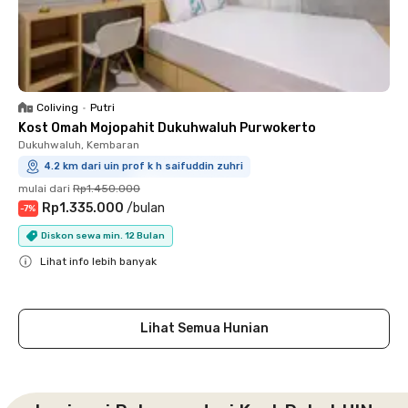
Coliving
•
Putri
Kost Omah Mojopahit Dukuhwaluh Purwokerto
Dukuhwaluh, Kembaran
4.2 km dari uin prof k h saifuddin zuhri
mulai dari
Rp1.450.000
Rp1.335.000
/
bulan
-
7
%
Diskon sewa min. 12 Bulan
Lihat info lebih banyak
Close
Lihat Semua Hunian