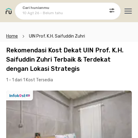
Cari hunianmu
10 Agt 26 - Belum tahu
Ope
Home
UIN Prof. K.H. Saifuddin Zuhri
Rekomendasi Kost Dekat UIN Prof. K.H.
Saifuddin Zuhri Terbaik & Terdekat
dengan Lokasi Strategis
1 - 1 dari 1 Kost
Tersedia