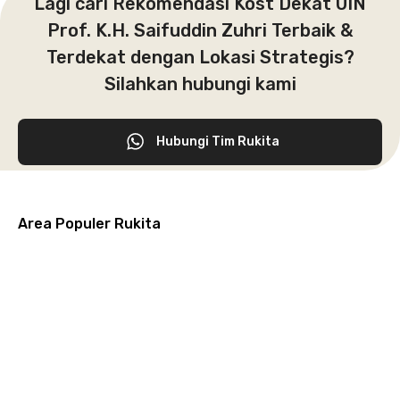
Lagi cari Rekomendasi Kost Dekat UIN
Prof. K.H. Saifuddin Zuhri Terbaik &
Terdekat dengan Lokasi Strategis?
Silahkan hubungi kami
Hubungi Tim Rukita
Area Populer Rukita
Grogol
Kebon
Kuningan
Petamburan
Menteng
Jeruk
Bandung
Surabaya
Malang
Solo
Karawaci
Jakarta
Jakarta
Jakarta
Jakarta
Jawa
Jawa
Jawa
Jawa
Selatan
Barat
Tangerang
Pusat
Barat
Barat
Timur
Timur
Tengah