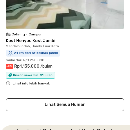
Coliving
•
Campur
Kost Henyou Kost Jambi
Mendalo Indah, Jambi Luar Kota
2.1 km dari stiteknas jambi
mulai dari
Rp1.250.000
Rp1.135.000
/
bulan
-
9
%
Diskon sewa min. 12 Bulan
Lihat info lebih banyak
Close
Lihat Semua Hunian