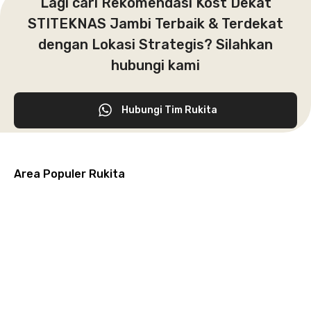
Lagi cari Rekomendasi Kost Dekat
STITEKNAS Jambi Terbaik & Terdekat
dengan Lokasi Strategis? Silahkan
hubungi kami
Hubungi Tim Rukita
Area Populer Rukita
Grogol
Kebon
Kuningan
Petamburan
Menteng
Jeruk
Bandung
Surabaya
Malang
Solo
Karawaci
Jakarta
Jakarta
Jakarta
Jakarta
Jawa
Jawa
Jawa
Jawa
Selatan
Barat
Tangerang
Pusat
Barat
Barat
Timur
Timur
Tengah