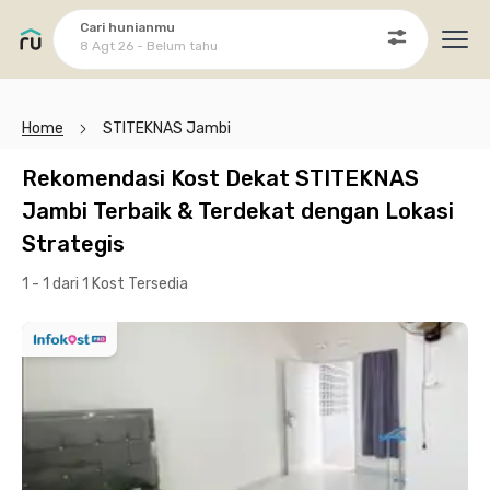
Cari hunianmu
8 Agt 26 - Belum tahu
Ope
Home
STITEKNAS Jambi
Rekomendasi Kost Dekat STITEKNAS
Jambi Terbaik & Terdekat dengan Lokasi
Strategis
1 - 1 dari 1 Kost
Tersedia