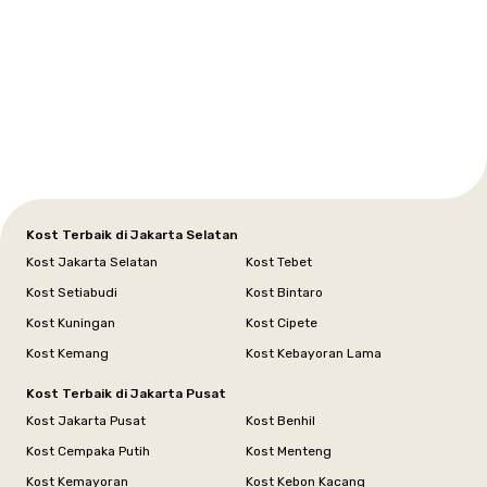
Setiabudi
Cilandak
Depok
Kemanggisan
Semarang
Medan
Tangerang
Bali
Yogyakarta
Jakarta
Jakarta
Jawa
Jakarta
Jawa
Sumatera
Selatan
Banten
Selatan
Barat
Barat
Bali
Yogyakarta
Tengah
Utara
Kost Terbaik di Jakarta Selatan
Kost Jakarta Selatan
Kost Tebet
Kost Setiabudi
Kost Bintaro
Kost Kuningan
Kost Cipete
Kost Kemang
Kost Kebayoran Lama
Kost Terbaik di Jakarta Pusat
Kost Jakarta Pusat
Kost Benhil
Kost Cempaka Putih
Kost Menteng
Kost Kemayoran
Kost Kebon Kacang