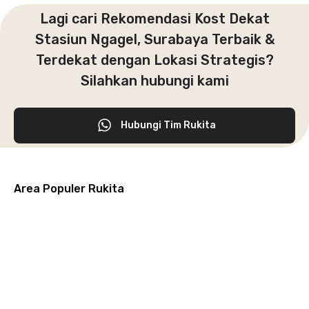
Lagi cari Rekomendasi Kost Dekat
Stasiun Ngagel, Surabaya Terbaik &
Terdekat dengan Lokasi Strategis?
Silahkan hubungi kami
Hubungi Tim Rukita
Area Populer Rukita
Grogol
Kebon
Kuningan
Petamburan
Menteng
Jeruk
Bandung
Surabaya
Malang
Solo
Karawaci
Jakarta
Jakarta
Jakarta
Jakarta
Jawa
Jawa
Jawa
Jawa
Selatan
Barat
Tangerang
Pusat
Barat
Barat
Timur
Timur
Tengah