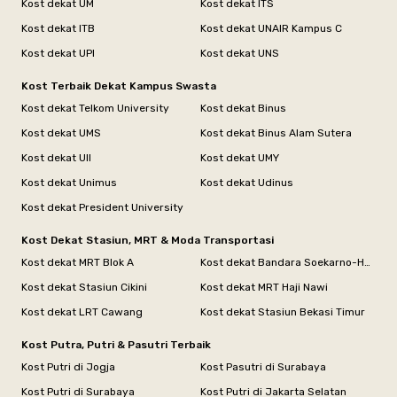
Kost dekat UM
Kost dekat ITS
Kost dekat ITB
Kost dekat UNAIR Kampus C
Kost dekat UPI
Kost dekat UNS
Kost Terbaik Dekat Kampus Swasta
Kost dekat Telkom University
Kost dekat Binus
Kost dekat UMS
Kost dekat Binus Alam Sutera
Kost dekat UII
Kost dekat UMY
Kost dekat Unimus
Kost dekat Udinus
Kost dekat President University
Kost Dekat Stasiun, MRT & Moda Transportasi
Kost dekat MRT Blok A
Kost dekat Bandara Soekarno-Hatta
Kost dekat Stasiun Cikini
Kost dekat MRT Haji Nawi
Kost dekat LRT Cawang
Kost dekat Stasiun Bekasi Timur
Kost Putra, Putri & Pasutri Terbaik
Kost Putri di Jogja
Kost Pasutri di Surabaya
Kost Putri di Surabaya
Kost Putri di Jakarta Selatan