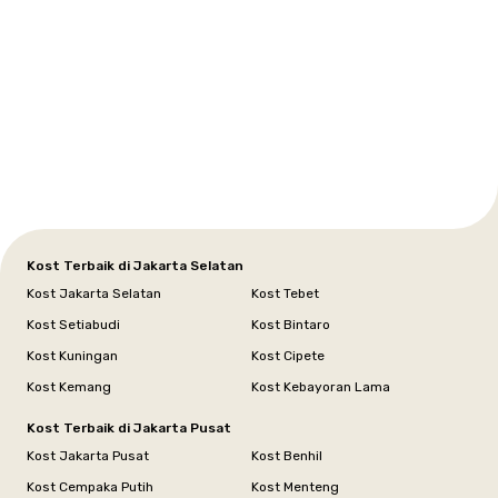
Setiabudi
Cilandak
Depok
Kemanggisan
Semarang
Medan
Tangerang
Bali
Yogyakarta
Jakarta
Jakarta
Jawa
Jakarta
Jawa
Sumatera
Selatan
Banten
Selatan
Barat
Barat
Bali
Yogyakarta
Tengah
Utara
Kost Terbaik di Jakarta Selatan
Kost Jakarta Selatan
Kost Tebet
Kost Setiabudi
Kost Bintaro
Kost Kuningan
Kost Cipete
Kost Kemang
Kost Kebayoran Lama
Kost Terbaik di Jakarta Pusat
Kost Jakarta Pusat
Kost Benhil
Kost Cempaka Putih
Kost Menteng