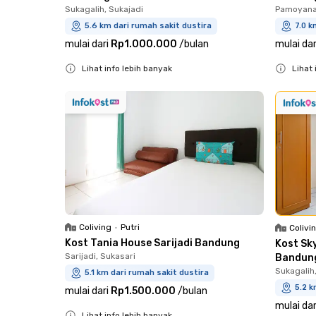
Sukagalih, Sukajadi
Pamoyana
5.6 km dari rumah sakit dustira
7.0 k
mulai dari
Rp1.000.000
/
bulan
mulai dar
Lihat info lebih banyak
Lihat 
Close
Close
Coliving
•
Putri
Colivi
Kost Tania House Sarijadi Bandung
Kost Sk
Sarijadi, Sukasari
Bandun
Sukagalih
5.1 km dari rumah sakit dustira
5.2 k
mulai dari
Rp1.500.000
/
bulan
mulai dar
Lihat info lebih banyak