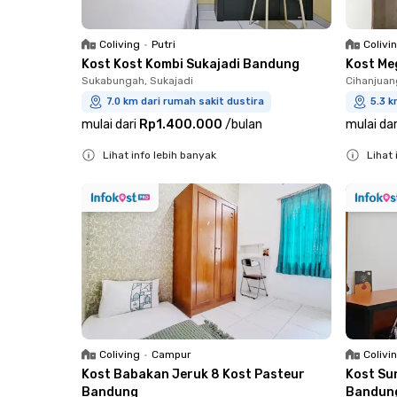
Coliving
•
Putri
Colivi
Kost Kost Kombi Sukajadi Bandung
Kost Me
Sukabungah, Sukajadi
Cihanjuan
7.0 km dari rumah sakit dustira
5.3 k
mulai dari
Rp1.400.000
/
bulan
mulai dar
Lihat info lebih banyak
Lihat 
Close
Close
Coliving
•
Campur
Colivi
Kost Babakan Jeruk 8 Kost Pasteur
Kost Su
Bandung
Bandun