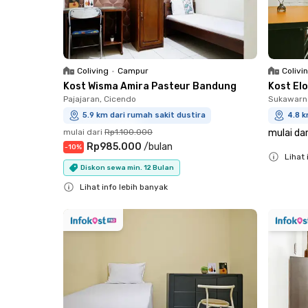
Coliving
•
Campur
Colivi
Kost Wisma Amira Pasteur Bandung
Kost El
Pajajaran, Cicendo
Sukawarna
5.9 km dari rumah sakit dustira
4.8 k
mulai dari
Rp1.100.000
mulai dar
Rp985.000
/
bulan
-
10
%
Lihat 
Diskon sewa min. 12 Bulan
Close
Lihat info lebih banyak
Close