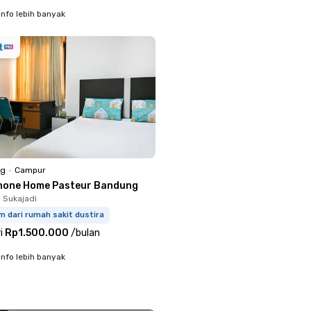
info lebih banyak
ng
•
Campur
none Home Pasteur Bandung
, Sukajadi
m dari rumah sakit dustira
i
Rp1.500.000
/
bulan
info lebih banyak