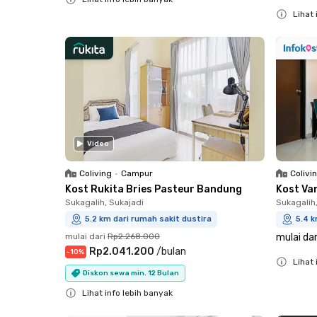
Lihat 
Close
Close
Video
Coliving
•
Campur
Colivi
Kost Rukita Bries Pasteur Bandung
Kost Va
Sukagalih, Sukajadi
Sukagalih
5.2 km dari rumah sakit dustira
5.4 k
mulai dari
Rp2.268.000
mulai dar
Rp2.041.200
/
bulan
-
10
%
Lihat 
Diskon sewa min. 12 Bulan
Close
Lihat info lebih banyak
Close