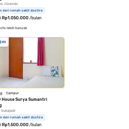
n, Cicendo
m dari rumah sakit dustira
i
Rp1.050.000
/
bulan
info lebih banyak
ng
•
Campur
y House Surya Sumantri
g
, Sukajadi
m dari rumah sakit dustira
i
Rp1.500.000
/
bulan