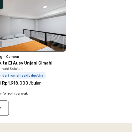
0
ng
•
Campur
ita El Ausy Unjani Cimahi
Cimahi Selatan
m dari rumah sakit dustira
i
Rp1.918.000
/
bulan
info lebih banyak
n