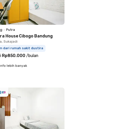
ng
•
Putra
ora House Cibogo Bandung
, Sukajadi
m dari rumah sakit dustira
i
Rp850.000
/
bulan
info lebih banyak