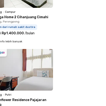
ng
•
Campur
ga Home 2 Cihanjuang Cimahi
g, Parongpong
m dari rumah sakit dustira
i
Rp1.400.000
/
bulan
info lebih banyak
ng
•
Putri
nflower Residence Pajajaran
g