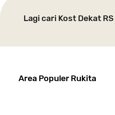
Lagi cari Kost Dekat R
Area Populer Rukita
Grogol
Kebon