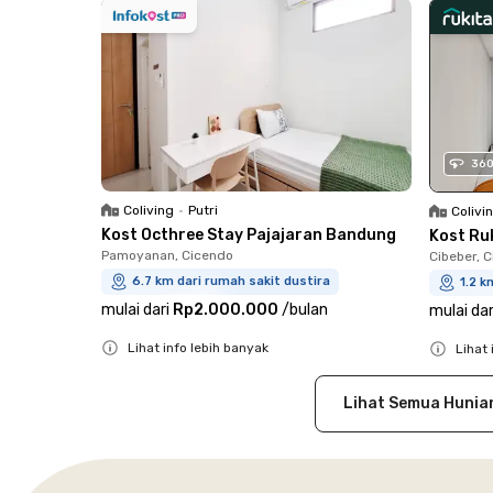
36
Coliving
•
Putri
Colivi
Kost Octhree Stay Pajajaran Bandung
Kost Ruk
Pamoyanan, Cicendo
Cibeber, 
6.7 km dari rumah sakit dustira
1.2 k
mulai dari
Rp2.000.000
/
bulan
mulai dar
Lihat info lebih banyak
Lihat 
Close
Close
Lihat Semua Hunia