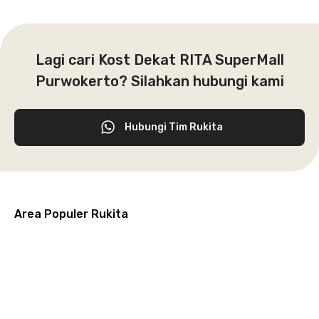
Lagi cari Kost Dekat RITA SuperMall
Purwokerto? Silahkan hubungi kami
Hubungi Tim Rukita
Area Populer Rukita
Grogol
Kebon
Kuningan
Petamburan
Menteng
Jeruk
Bandung
Surabaya
Malang
Solo
Karawaci
Jakarta
Jakarta
Jakarta
Jakarta
Jawa
Jawa
Jawa
Jawa
Selatan
Barat
Tangerang
Pusat
Barat
Barat
Timur
Timur
Tengah