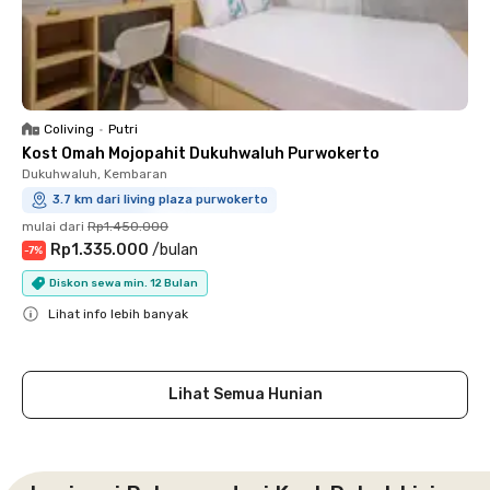
Coliving
•
Putri
Kost Omah Mojopahit Dukuhwaluh Purwokerto
Dukuhwaluh, Kembaran
3.7 km dari living plaza purwokerto
mulai dari
Rp1.450.000
Rp1.335.000
/
bulan
-
7
%
Diskon sewa min. 12 Bulan
Lihat info lebih banyak
Close
Lihat Semua Hunian