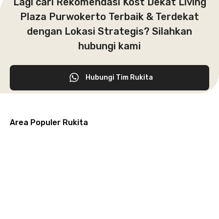
Lagi cari Rekomendasi Kost Dekat Living
Plaza Purwokerto Terbaik & Terdekat
dengan Lokasi Strategis? Silahkan
hubungi kami
Hubungi Tim Rukita
Area Populer Rukita
Grogol
Kebon
Kuningan
Petamburan
Menteng
Jeruk
Bandung
Surabaya
Malang
Solo
Karawaci
Jakarta
Jakarta
Jakarta
Jakarta
Jawa
Jawa
Jawa
Jawa
Selatan
Barat
Tangerang
Pusat
Barat
Barat
Timur
Timur
Tengah