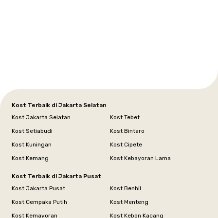
Setiabudi
Cilandak
Depok
Kemanggisan
Semarang
Medan
Tangerang
Bali
Yogyakarta
Jakarta
Jakarta
Jawa
Jakarta
Jawa
Sumatera
Selatan
Banten
Selatan
Barat
Barat
Bali
Yogyakarta
Tengah
Utara
Kost Terbaik di Jakarta Selatan
Kost Jakarta Selatan
Kost Tebet
Kost Setiabudi
Kost Bintaro
Kost Kuningan
Kost Cipete
Kost Kemang
Kost Kebayoran Lama
Kost Terbaik di Jakarta Pusat
Kost Jakarta Pusat
Kost Benhil
Kost Cempaka Putih
Kost Menteng
Kost Kemayoran
Kost Kebon Kacang