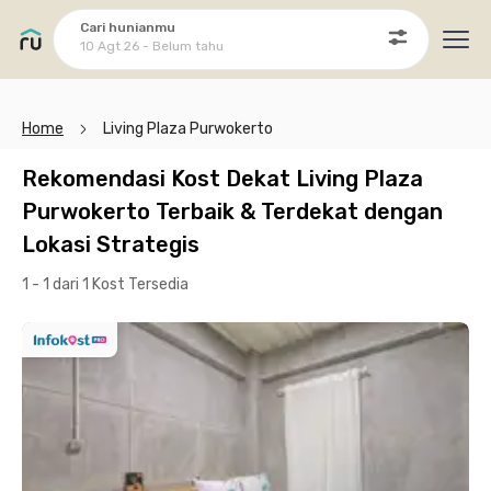
Cari hunianmu
10 Agt 26 - Belum tahu
Ope
Home
Living Plaza Purwokerto
Rekomendasi Kost Dekat Living Plaza
Purwokerto Terbaik & Terdekat dengan
Lokasi Strategis
1 - 1 dari 1 Kost
Tersedia