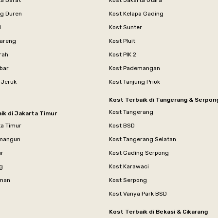
ta Barat
Kost Jakarta Utara
ng Duren
Kost Kelapa Gading
l
Kost Sunter
areng
Kost Pluit
rah
Kost PIK 2
bar
Kost Pademangan
 Jeruk
Kost Tanjung Priok
Kost Terbaik di Tangerang & Serpon
Kost Tangerang
ik di Jakarta Timur
ta Timur
Kost BSD
mangun
Kost Tangerang Selatan
ur
Kost Gading Serpong
g
Kost Karawaci
aman
Kost Serpong
Kost Vanya Park BSD
Kost Terbaik di Bekasi & Cikarang