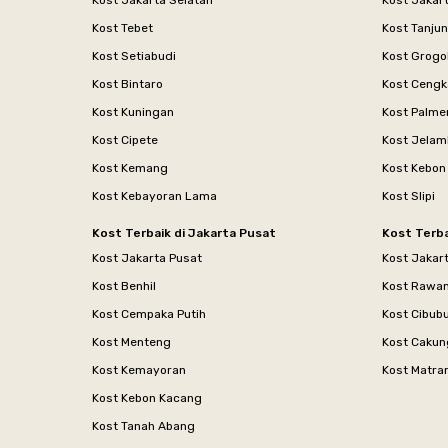
Kost Jakarta Selatan
Kost Jakar
Kost Tebet
Kost Tanju
Kost Setiabudi
Kost Grogo
Kost Bintaro
Kost Cengk
Kost Kuningan
Kost Palme
Kost Cipete
Kost Jelam
Kost Kemang
Kost Kebon
Kost Kebayoran Lama
Kost Slipi
Kost Terbaik di Jakarta Pusat
Kost Terba
Kost Jakarta Pusat
Kost Jakar
Kost Benhil
Kost Rawa
Kost Cempaka Putih
Kost Cibub
Kost Menteng
Kost Cakun
Kost Kemayoran
Kost Matr
Kost Kebon Kacang
Kost Tanah Abang