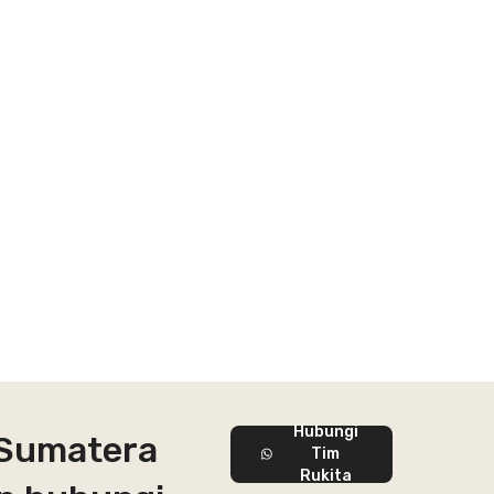
Hubungi
i Sumatera
Tim
Rukita