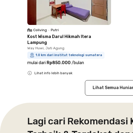
Coliving
•
Putri
Kost Wisma Darul Hikmah Itera
Lampung
Way Huwi, Jati Agung
1.0 km dari institut teknologi sumatera
mulai dari
Rp850.000
/
bulan
Lihat info lebih banyak
Close
Lihat Semua Hunia
Lagi cari Rekomendasi 