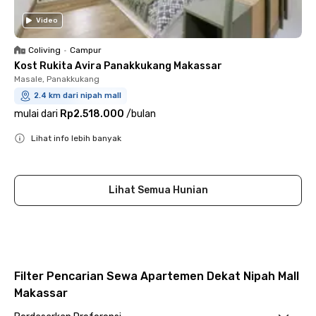
Video
Coliving
•
Campur
Kost Rukita Avira Panakkukang Makassar
Masale, Panakkukang
2.4 km dari nipah mall
mulai dari
Rp2.518.000
/
bulan
Lihat info lebih banyak
Close
Lihat Semua Hunian
Filter Pencarian Sewa Apartemen Dekat Nipah Mall
Makassar