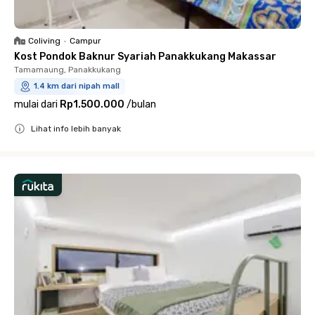
Coliving
•
Campur
Kost Pondok Baknur Syariah Panakkukang Makassar
Tamamaung, Panakkukang
1.4 km dari nipah mall
mulai dari
Rp1.500.000
/
bulan
Lihat info lebih banyak
Close