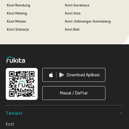
Kost Bandung
Kost Surabaya
Kost Malang
Kost Solo
Kost Medan
Kost Jatinangor Sumedang
Kost Sidoarjo
Kost Bali
Footer
Download Aplikasi
Masuk / Daftar
Tenant
Kost