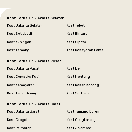
Kost Terbaik di Jakarta Selatan
Kost Jakarta Selatan
Kost Tebet
Kost Setiabudi
Kost Bintaro
Kost Kuningan
Kost Cipete
Kost Kemang
Kost Kebayoran Lama
Kost Terbaik di Jakarta Pusat
Kost Jakarta Pusat
Kost Benhil
Kost Cempaka Putih
Kost Menteng
Kost Kemayoran
Kost Kebon Kacang
Kost Tanah Abang
Kost Sudirman
Kost Terbaik di Jakarta Barat
Kost Jakarta Barat
Kost Tanjung Duren
Kost Grogol
Kost Cengkareng
Kost Palmerah
Kost Jelambar