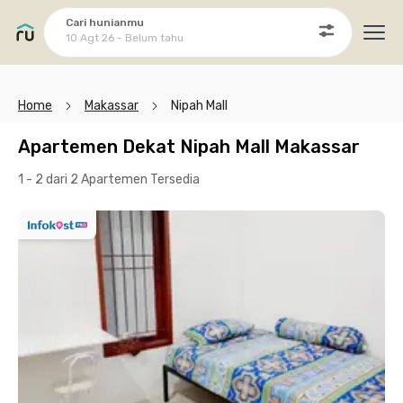
Cari hunianmu
10 Agt 26 - Belum tahu
Ope
Home
Makassar
Nipah Mall
Apartemen Dekat Nipah Mall Makassar
1 - 2 dari 2 Apartemen
Tersedia