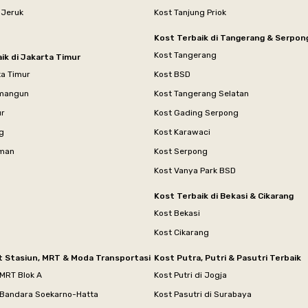
 Jeruk
Kost Tanjung Priok
Kost Terbaik di Tangerang & Serpon
Kost Tangerang
ik di Jakarta Timur
ta Timur
Kost BSD
mangun
Kost Tangerang Selatan
ur
Kost Gading Serpong
g
Kost Karawaci
aman
Kost Serpong
Kost Vanya Park BSD
Kost Terbaik di Bekasi & Cikarang
Kost Bekasi
Kost Cikarang
t Stasiun, MRT & Moda Transportasi
Kost Putra, Putri & Pasutri Terbaik
 MRT Blok A
Kost Putri di Jogja
 Bandara Soekarno-Hatta
Kost Pasutri di Surabaya