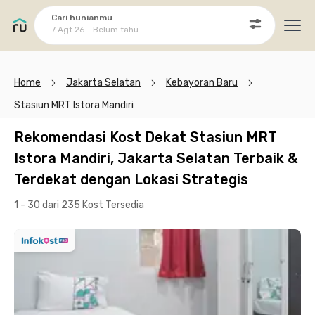
Cari hunianmu
7 Agt 26 - Belum tahu
Ope
Home
Jakarta Selatan
Kebayoran Baru
Stasiun MRT Istora Mandiri
Rekomendasi Kost Dekat Stasiun MRT
Istora Mandiri, Jakarta Selatan Terbaik &
Terdekat dengan Lokasi Strategis
1 - 30 dari 235 Kost
Tersedia