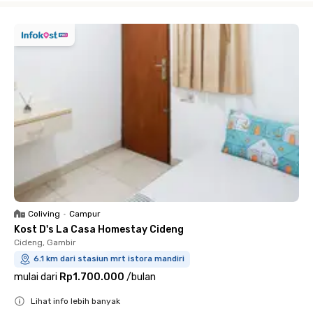
Coliving
•
Campur
Kost D's La Casa Homestay Cideng
Cideng, Gambir
6.1 km dari stasiun mrt istora mandiri
mulai dari
Rp1.700.000
/
bulan
Lihat info lebih banyak