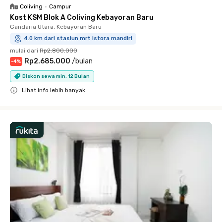
Coliving
•
Campur
Kost KSM Blok A Coliving Kebayoran Baru
Gandaria Utara, Kebayoran Baru
4.0 km dari stasiun mrt istora mandiri
mulai dari
Rp2.800.000
Rp2.685.000
/
bulan
-
4
%
Diskon sewa min. 12 Bulan
Lihat info lebih banyak
Close