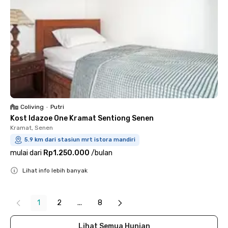
Coliving
•
Putri
Kost Idazoe One Kramat Sentiong Senen
Kramat, Senen
5.9 km dari stasiun mrt istora mandiri
mulai dari
Rp1.250.000
/
bulan
Lihat info lebih banyak
Close
1
2
...
8
Lihat Semua Hunian