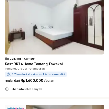
Coliving
•
Campur
Kost RK74 Home Tomang Tawakal
Tomang, Grogol Petamburan
5.7 km dari stasiun mrt istora mandiri
mulai dari
Rp1.600.000
/
bulan
Lihat info lebih banyak
Close