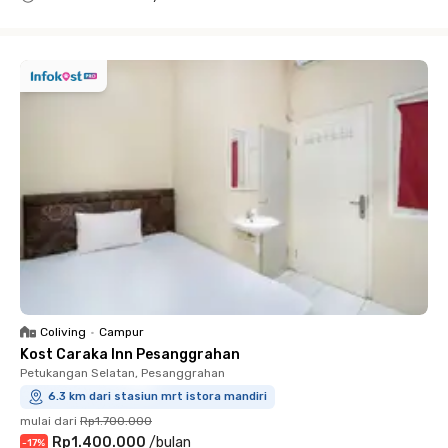
Close
Coliving
•
Campur
Kost Caraka Inn Pesanggrahan
Petukangan Selatan, Pesanggrahan
6.3 km dari stasiun mrt istora mandiri
mulai dari
Rp1.700.000
Rp1.400.000
/
bulan
-
17
%