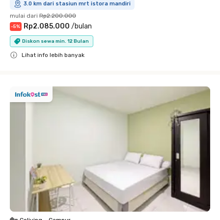
3.0 km dari stasiun mrt istora mandiri
mulai dari
Rp2.200.000
Rp2.085.000
/
bulan
-
5
%
Diskon sewa min. 12 Bulan
Lihat info lebih banyak
Close