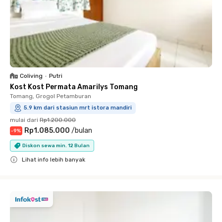
Coliving
•
Putri
Kost Kost Permata Amarilys Tomang
Tomang, Grogol Petamburan
5.9 km dari stasiun mrt istora mandiri
mulai dari
Rp1.200.000
Rp1.085.000
/
bulan
-
9
%
Diskon sewa min. 12 Bulan
Lihat info lebih banyak
Close