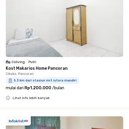
Coliving
•
Putri
Kost Makarios Home Pancoran
Cikoko, Pancoran
5.3 km dari stasiun mrt istora mandiri
mulai dari
Rp1.200.000
/
bulan
Lihat info lebih banyak
Close