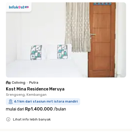
Coliving
•
Putra
Kost Mina Residence Meruya
Srengseng, Kembangan
6.1 km dari stasiun mrt istora mandiri
mulai dari
Rp1.400.000
/
bulan
Lihat info lebih banyak
Close