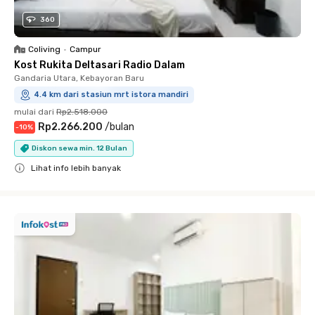
360
Coliving
•
Campur
Kost Rukita Deltasari Radio Dalam
Gandaria Utara, Kebayoran Baru
4.4 km dari stasiun mrt istora mandiri
mulai dari
Rp2.518.000
Rp2.266.200
/
bulan
-
10
%
Diskon sewa min. 12 Bulan
Lihat info lebih banyak
Close