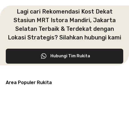
Lagi cari Rekomendasi Kost Dekat
Stasiun MRT Istora Mandiri, Jakarta
Selatan Terbaik & Terdekat dengan
Lokasi Strategis? Silahkan hubungi kami
Hubungi Tim Rukita
Area Populer Rukita
Grogol
Kebon
Kuningan
Petamburan
Menteng
Jeruk
Bandung
Surabaya
Malang
Solo
Karawaci
Jakarta
Jakarta
Jakarta
Jakarta
Jawa
Jawa
Jawa
Jawa
Selatan
Barat
Tangerang
Pusat
Barat
Barat
Timur
Timur
Tengah