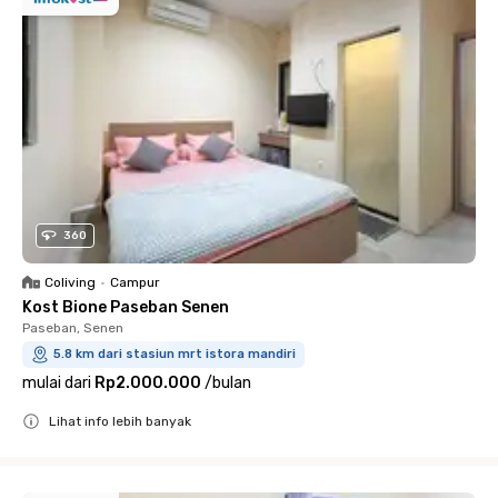
360
Coliving
•
Campur
Kost Bione Paseban Senen
Paseban, Senen
5.8 km dari stasiun mrt istora mandiri
mulai dari
Rp2.000.000
/
bulan
Lihat info lebih banyak
Close