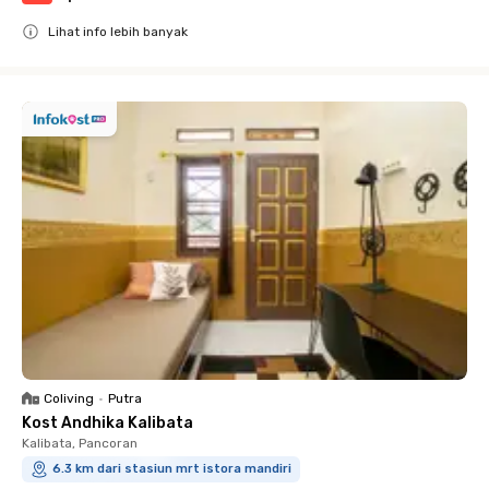
Lihat info lebih banyak
Close
Coliving
•
Putra
Kost Andhika Kalibata
Kalibata, Pancoran
6.3 km dari stasiun mrt istora mandiri