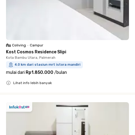
Coliving
•
Campur
Kost Cosmos Residence Slipi
Kota Bambu Utara, Palmerah
4.0 km dari stasiun mrt istora mandiri
mulai dari
Rp1.850.000
/
bulan
Lihat info lebih banyak
Close