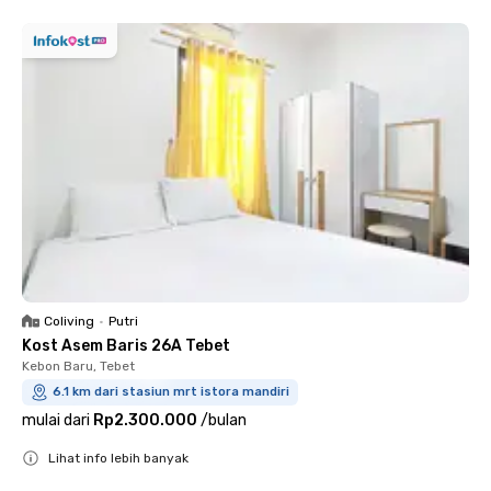
Coliving
•
Putri
Kost Asem Baris 26A Tebet
Kebon Baru, Tebet
6.1 km dari stasiun mrt istora mandiri
mulai dari
Rp2.300.000
/
bulan
Lihat info lebih banyak
Close