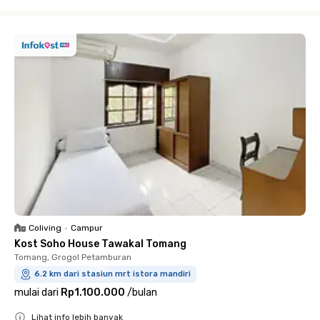
Close
Coliving
•
Campur
Kost Soho House Tawakal Tomang
Tomang, Grogol Petamburan
6.2 km dari stasiun mrt istora mandiri
mulai dari
Rp1.100.000
/
bulan
Lihat info lebih banyak