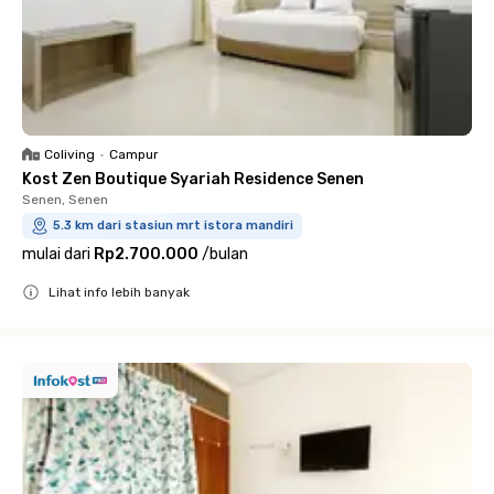
Coliving
•
Campur
Kost Zen Boutique Syariah Residence Senen
Senen, Senen
5.3 km dari stasiun mrt istora mandiri
mulai dari
Rp2.700.000
/
bulan
Lihat info lebih banyak
Close