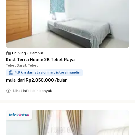
Coliving
•
Campur
Kost Terra House 28 Tebet Raya
Tebet Barat, Tebet
4.8 km dari stasiun mrt istora mandiri
mulai dari
Rp2.050.000
/
bulan
Lihat info lebih banyak
Close