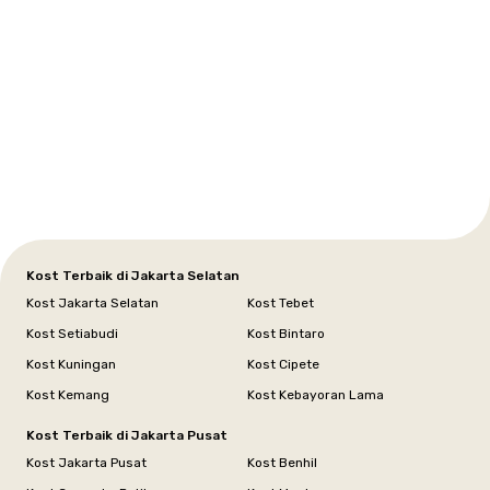
Setiabudi
Cilandak
Depok
Kemanggisan
Semarang
Medan
Tangerang
Bali
Yogyakarta
Jakarta
Jakarta
Jawa
Jakarta
Jawa
Sumatera
Selatan
Banten
Selatan
Barat
Barat
Bali
Yogyakarta
Tengah
Utara
Kost Terbaik di Jakarta Selatan
Kost Jakarta Selatan
Kost Tebet
Kost Setiabudi
Kost Bintaro
Kost Kuningan
Kost Cipete
Kost Kemang
Kost Kebayoran Lama
Kost Terbaik di Jakarta Pusat
Kost Jakarta Pusat
Kost Benhil