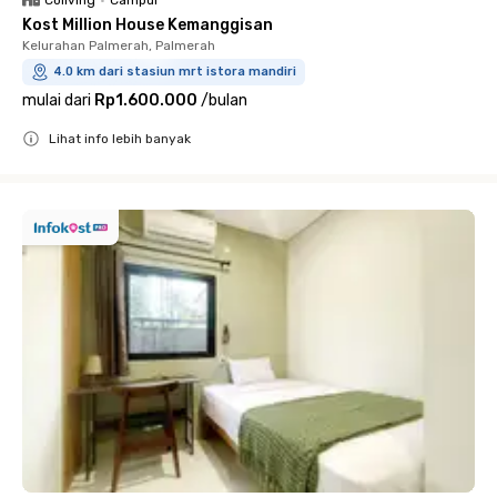
Coliving
•
Campur
Kost Million House Kemanggisan
Kelurahan Palmerah, Palmerah
4.0 km dari stasiun mrt istora mandiri
mulai dari
Rp1.600.000
/
bulan
Lihat info lebih banyak
Close