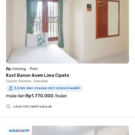
Coliving
•
Putri
Kost Banon Asem Lima Cipete
Cipete Selatan, Cilandak
5.5 km dari stasiun mrt istora mandiri
mulai dari
Rp1.770.000
/
bulan
Lihat info lebih banyak
Close