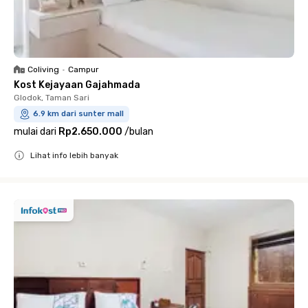
Coliving
•
Campur
Kost Kejayaan Gajahmada
Glodok, Taman Sari
6.9 km dari sunter mall
mulai dari
Rp2.650.000
/
bulan
Lihat info lebih banyak
Close