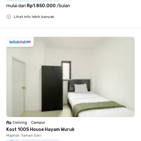
mulai dari
Rp1.850.000
/
bulan
Lihat info lebih banyak
Close
Coliving
•
Campur
Kost 100S House Hayam Wuruk
Maphar, Taman Sari