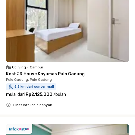
Coliving
•
Campur
Kost JR House Kayumas Pulo Gadung
Pulo Gadung, Pulo Gadung
5.3 km dari sunter mall
mulai dari
Rp2.125.000
/
bulan
Lihat info lebih banyak
Close