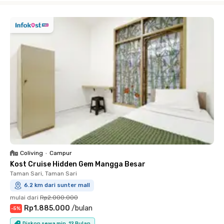
Coliving
•
Campur
Kost Cruise Hidden Gem Mangga Besar
Taman Sari, Taman Sari
6.2 km dari sunter mall
mulai dari
Rp2.000.000
Rp1.885.000
/
bulan
-
5
%
Diskon sewa min. 12 Bulan