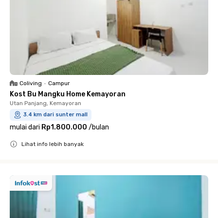
Coliving
•
Campur
Kost Bu Mangku Home Kemayoran
Utan Panjang, Kemayoran
3.4 km dari sunter mall
mulai dari
Rp1.800.000
/
bulan
Lihat info lebih banyak
Close