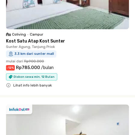
Coliving
•
Campur
Kost Satu Atap Kost Sunter
Sunter Agung, Tanjung Priok
3.3 km dari sunter mall
mulai dari
Rp900.000
Rp785.000
/
bulan
-
12
%
Diskon sewa min. 12 Bulan
Lihat info lebih banyak
Close