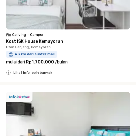
Coliving
•
Campur
Kost ISK House Kemayoran
Utan Panjang, Kemayoran
4.3 km dari sunter mall
mulai dari
Rp1.700.000
/
bulan
Lihat info lebih banyak
Close