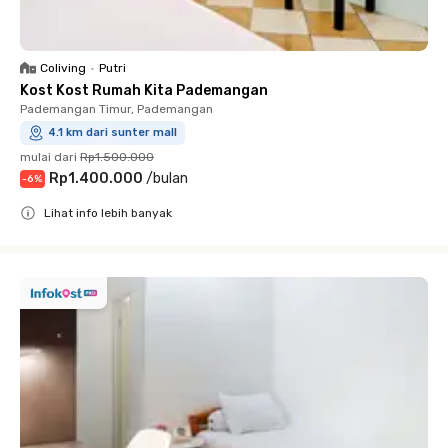
Coliving
•
Putri
Kost Kost Rumah Kita Pademangan
Pademangan Timur, Pademangan
4.1 km dari sunter mall
mulai dari
Rp1.500.000
Rp1.400.000
/
bulan
-
6
%
Lihat info lebih banyak
Close