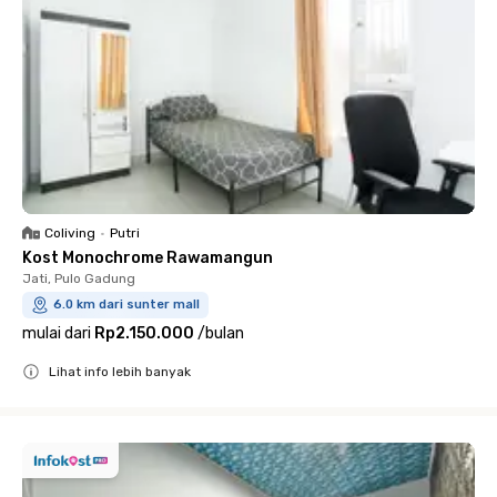
Coliving
•
Putri
Kost Monochrome Rawamangun
Jati, Pulo Gadung
6.0 km dari sunter mall
mulai dari
Rp2.150.000
/
bulan
Lihat info lebih banyak
Close