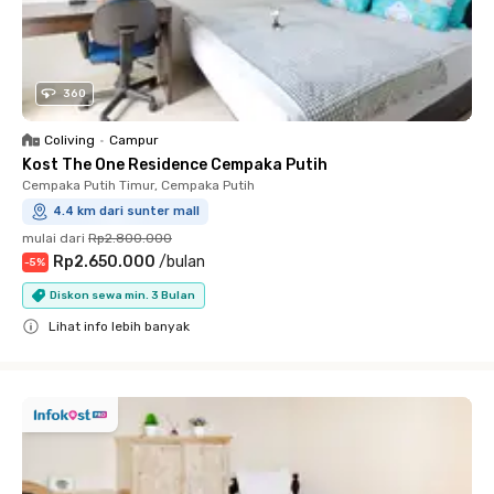
360
Coliving
•
Campur
Kost The One Residence Cempaka Putih
Cempaka Putih Timur, Cempaka Putih
4.4 km dari sunter mall
mulai dari
Rp2.800.000
Rp2.650.000
/
bulan
-
5
%
Diskon sewa min. 3 Bulan
Lihat info lebih banyak
Close