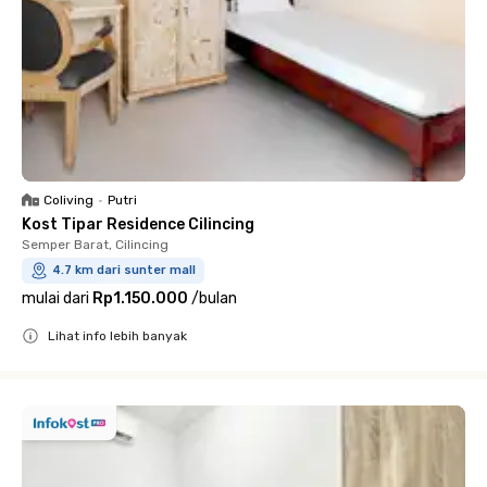
Coliving
•
Putri
Kost Tipar Residence Cilincing
Semper Barat, Cilincing
4.7 km dari sunter mall
mulai dari
Rp1.150.000
/
bulan
Lihat info lebih banyak
Close