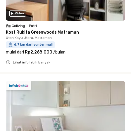
Video
Coliving
•
Putri
Kost Rukita Greenwoods Matraman
Utan Kayu Utara, Matraman
6.7 km dari sunter mall
mulai dari
Rp2.268.000
/
bulan
Lihat info lebih banyak
Close