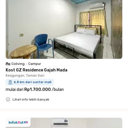
Coliving
•
Campur
Kost GZ Residence Gajah Mada
Keagungan, Taman Sari
6.8 km dari sunter mall
mulai dari
Rp1.700.000
/
bulan
Lihat info lebih banyak
Close