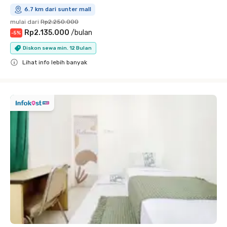
6.7 km dari sunter mall
mulai dari
Rp2.250.000
Rp2.135.000
/
bulan
-
5
%
Diskon sewa min. 12 Bulan
Lihat info lebih banyak
Close