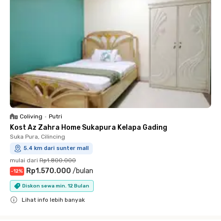
Coliving
•
Putri
Kost Az Zahra Home Sukapura Kelapa Gading
Suka Pura, Cilincing
5.4 km dari sunter mall
mulai dari
Rp1.800.000
Rp1.570.000
/
bulan
-
12
%
Diskon sewa min. 12 Bulan
Lihat info lebih banyak
Close