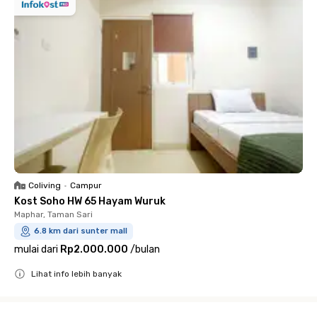
Coliving
•
Campur
Kost Soho HW 65 Hayam Wuruk
Maphar, Taman Sari
6.8 km dari sunter mall
mulai dari
Rp2.000.000
/
bulan
Lihat info lebih banyak
Close