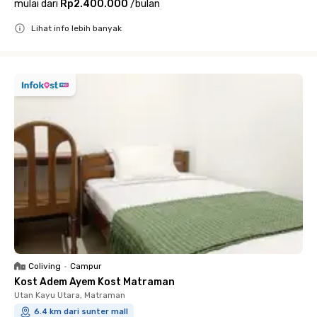
mulai dari
Rp2.400.000
/
bulan
Lihat info lebih banyak
Close
Coliving
•
Campur
Kost Adem Ayem Kost Matraman
Utan Kayu Utara, Matraman
6.4 km dari sunter mall