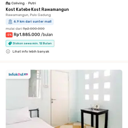
Coliving
•
Putri
Kost Katebe Kost Rawamangun
Rawamangun, Pulo Gadung
6.9 km dari sunter mall
mulai dari
Rp2.000.000
Rp1.885.000
/
bulan
-
5
%
Diskon sewa min. 12 Bulan
Lihat info lebih banyak
Close