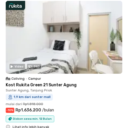
Video
360
Coliving
•
Campur
Kost Rukita Green 21 Sunter Agung
Sunter Agung, Tanjung Priok
1.9 km dari sunter mall
mulai dari
Rp1.818.000
Rp1.636.200
/
bulan
-
10
%
Diskon sewa min. 12 Bulan
Lihat info lebih banyak