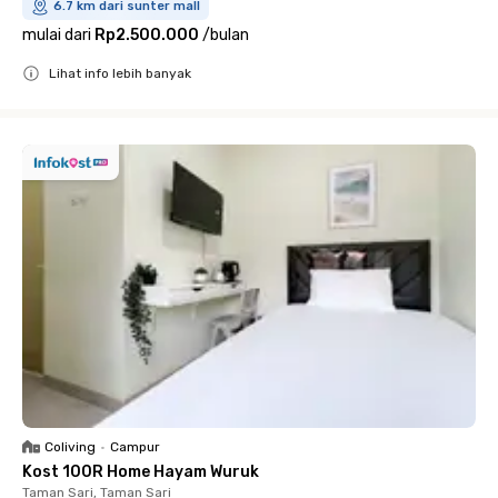
6.7 km dari sunter mall
mulai dari
Rp2.500.000
/
bulan
Lihat info lebih banyak
Close
Coliving
•
Campur
Kost 100R Home Hayam Wuruk
Taman Sari, Taman Sari