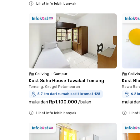
Lihat info lebih banyak
Close
Close
Coliving
•
Campur
Colivi
Kost Soho House Tawakal Tomang
Kost Blo
Tomang, Grogol Petamburan
Rawa Bara
5.7 km dari rumah sakit kramat 128
6.2 k
mulai dari
Rp1.100.000
/
bulan
mulai dar
Lihat info lebih banyak
Lihat 
Close
Close