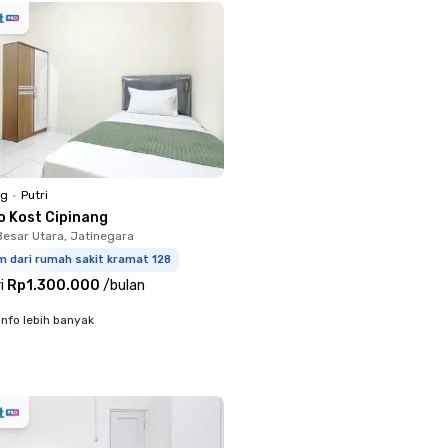
ng
•
Putri
o Kost Cipinang
Besar Utara, Jatinegara
m dari rumah sakit kramat 128
i
Rp1.300.000
/
bulan
info lebih banyak