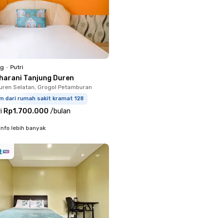
ng
•
Putri
harani Tanjung Duren
uren Selatan, Grogol Petamburan
m dari rumah sakit kramat 128
i
Rp1.700.000
/
bulan
info lebih banyak