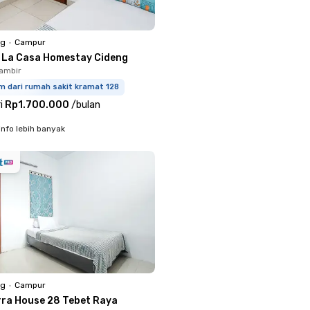
ng
•
Campur
s La Casa Homestay Cideng
ambir
m dari rumah sakit kramat 128
i
Rp1.700.000
/
bulan
info lebih banyak
ng
•
Campur
rra House 28 Tebet Raya