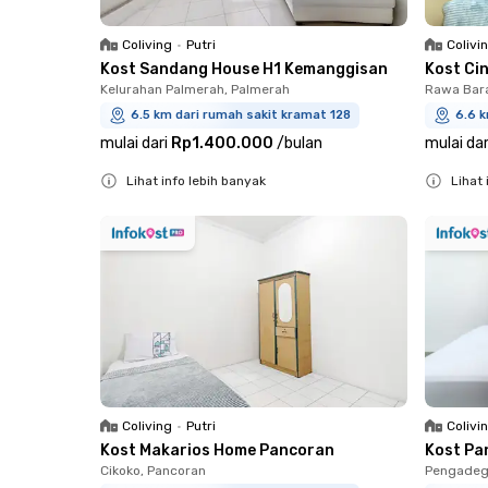
Coliving
•
Putri
Colivi
Kost Sandang House H1 Kemanggisan
Kost Ci
Kelurahan Palmerah, Palmerah
Rawa Bara
6.5 km dari rumah sakit kramat 128
6.6 k
mulai dari
Rp1.400.000
/
bulan
mulai dar
Lihat info lebih banyak
Lihat 
Close
Close
Coliving
•
Putri
Colivi
Kost Makarios Home Pancoran
Kost Pa
Cikoko, Pancoran
Pengadeg