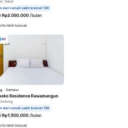
at, Tebet
m dari rumah sakit kramat 128
i
Rp2.050.000
/
bulan
info lebih banyak
ng
•
Campur
noko Residence Rawamangun
o Gadung
m dari rumah sakit kramat 128
i
Rp1.300.000
/
bulan
info lebih banyak