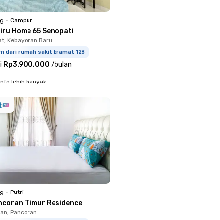
ng
•
Campur
niru Home 65 Senopati
t, Kebayoran Baru
m dari rumah sakit kramat 128
i
Rp3.900.000
/
bulan
info lebih banyak
ng
•
Putri
ncoran Timur Residence
an, Pancoran