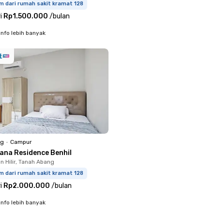
m dari rumah sakit kramat 128
i
Rp1.500.000
/
bulan
info lebih banyak
ng
•
Campur
yana Residence Benhil
 Hilir, Tanah Abang
m dari rumah sakit kramat 128
i
Rp2.000.000
/
bulan
info lebih banyak