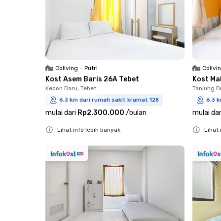
Coliving
•
Putri
Colivi
Kost Asem Baris 26A Tebet
Kost Ma
Kebon Baru, Tebet
Tanjung D
6.3 km dari rumah sakit kramat 128
6.3 k
mulai dari
Rp2.300.000
/
bulan
mulai dar
Lihat info lebih banyak
Lihat 
Close
Close