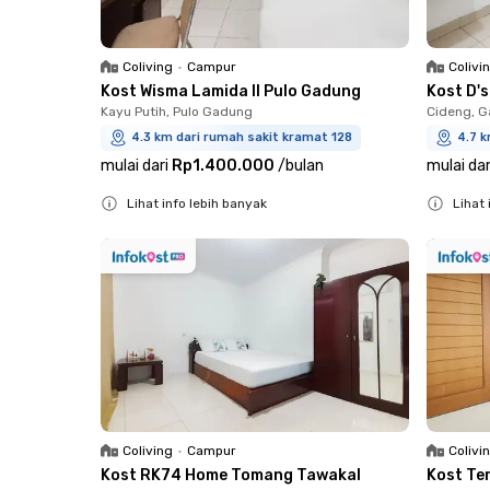
Coliving
•
Campur
Colivi
Kost Wisma Lamida II Pulo Gadung
Kost D'
Kayu Putih, Pulo Gadung
Cideng, G
4.3 km dari rumah sakit kramat 128
4.7 k
mulai dari
Rp1.400.000
/
bulan
mulai dar
Lihat info lebih banyak
Lihat 
Close
Close
Coliving
•
Campur
Colivi
Kost RK74 Home Tomang Tawakal
Kost Te