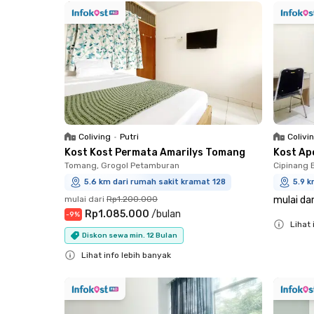
Coliving
•
Putri
Colivi
Kost Kost Permata Amarilys Tomang
Kost Ap
Tomang, Grogol Petamburan
Cipinang 
5.6 km dari rumah sakit kramat 128
5.9 k
mulai dari
Rp1.200.000
mulai dar
Rp1.085.000
/
bulan
-
9
%
Lihat 
Diskon sewa min. 12 Bulan
Close
Lihat info lebih banyak
Close