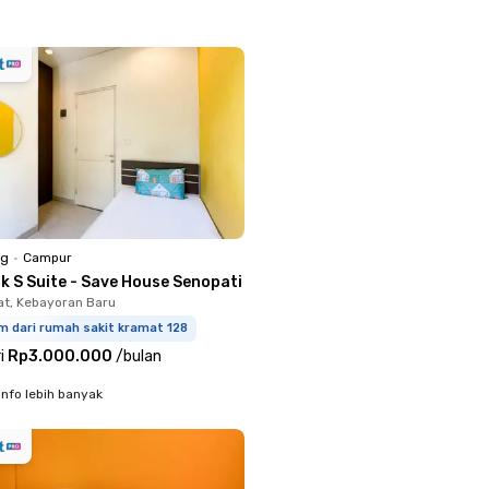
ng
•
Campur
k S Suite - Save House Senopati
t, Kebayoran Baru
m dari rumah sakit kramat 128
i
Rp3.000.000
/
bulan
info lebih banyak