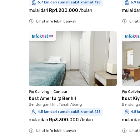
6.7 km dari rumah sakit kramat 128
6.9 k
mulai dari
Rp1.200.000
/
bulan
mulai dar
Lihat info lebih banyak
Lihat 
Close
Close
Coliving
•
Campur
Colivi
Kost Amerta @ Benhil
Kost Ki
Bendungan Hilir, Tanah Abang
Bendungan
4.5 km dari rumah sakit kramat 128
4.8 k
mulai dari
Rp3.300.000
/
bulan
mulai dar
Lihat info lebih banyak
Lihat 
Close
Close