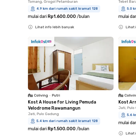
Tomang, Grogol Petamburan
Tebet Bar
4.9 km dari rumah sakit kramat 128
5.0 k
mulai dari
Rp1.600.000
/
bulan
mulai dar
Lihat info lebih banyak
Lihat 
Close
Close
Coliving
•
Putri
Colivi
Kost A House for Living Pemuda
Kost Ar
Velodrome Rawamangun
Jati, Pul
Jati, Pulo Gadung
5.6 k
5.4 km dari rumah sakit kramat 128
mulai dar
mulai dari
Rp1.500.000
/
bulan
Lihat 