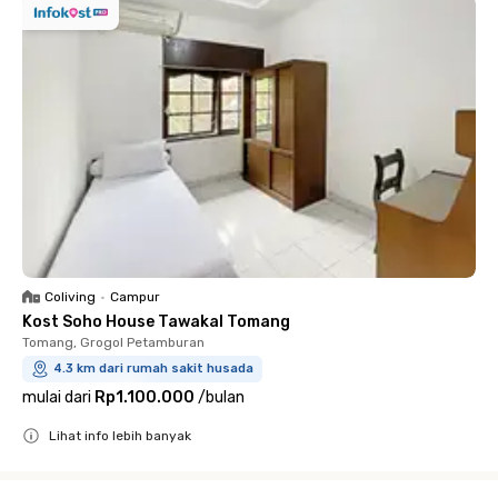
Coliving
•
Campur
Kost Soho House Tawakal Tomang
Tomang, Grogol Petamburan
4.3 km dari rumah sakit husada
mulai dari
Rp1.100.000
/
bulan
Lihat info lebih banyak
Close