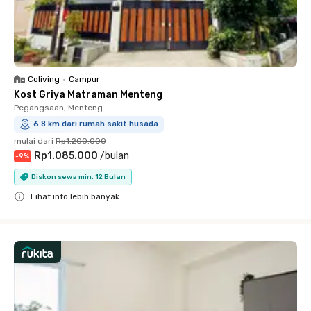
Coliving
•
Campur
Kost Griya Matraman Menteng
Pegangsaan, Menteng
6.8 km dari rumah sakit husada
mulai dari
Rp1.200.000
Rp1.085.000
/
bulan
-
9
%
Diskon sewa min. 12 Bulan
Lihat info lebih banyak
Close