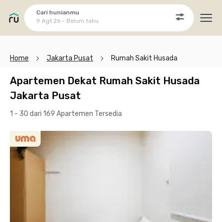
Cari hunianmu
9 Agt 26 - Belum tahu
Ope
Home
Jakarta Pusat
Rumah Sakit Husada
Apartemen Dekat Rumah Sakit Husada
Jakarta Pusat
1 - 30 dari 169 Apartemen
Tersedia