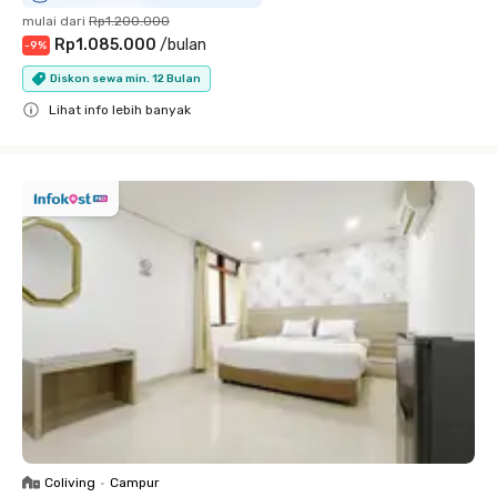
mulai dari
Rp1.200.000
Rp1.085.000
/
bulan
-
9
%
Diskon sewa min. 12 Bulan
Lihat info lebih banyak
Close
Coliving
•
Campur