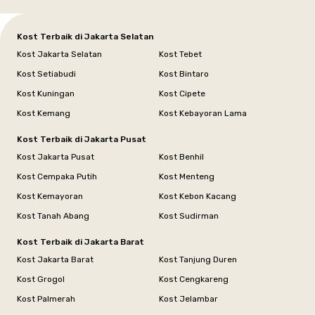
Kost Terbaik di Jakarta Selatan
Kost Jakarta Selatan
Kost Tebet
Kost Setiabudi
Kost Bintaro
Kost Kuningan
Kost Cipete
Kost Kemang
Kost Kebayoran Lama
Kost Terbaik di Jakarta Pusat
Kost Jakarta Pusat
Kost Benhil
Kost Cempaka Putih
Kost Menteng
Kost Kemayoran
Kost Kebon Kacang
Kost Tanah Abang
Kost Sudirman
Kost Terbaik di Jakarta Barat
Kost Jakarta Barat
Kost Tanjung Duren
Kost Grogol
Kost Cengkareng
Kost Palmerah
Kost Jelambar