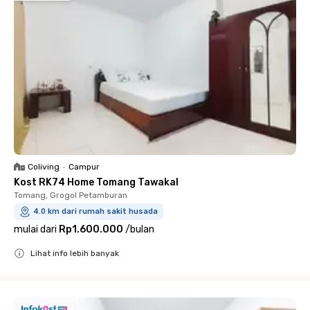
Coliving
•
Campur
Kost RK74 Home Tomang Tawakal
Tomang, Grogol Petamburan
4.0 km dari rumah sakit husada
mulai dari
Rp1.600.000
/
bulan
Lihat info lebih banyak
Close