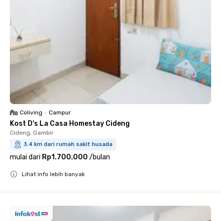
Coliving
•
Campur
Kost D's La Casa Homestay Cideng
Cideng, Gambir
3.4 km dari rumah sakit husada
mulai dari
Rp1.700.000
/
bulan
Lihat info lebih banyak
Close