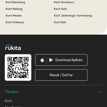
Kost Bandung
Kost Surabaya
Kost Malang
Kost Solo
Kost Medan
Kost Jatinangor Sumedang
Kost Sidoarjo
Kost Bali
Footer
Download Aplikasi
Masuk / Daftar
Tenant
Kost