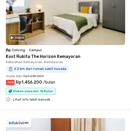
Video
Coliving
•
Campur
Kost Rukita The Horizon Kemayoran
Kelurahan Kemayoran, Kemayoran
2.3 km dari rumah sakit husada
mulai dari
Rp1.618.000
Rp1.456.200
/
bulan
-
10
%
Diskon sewa min. 12 Bulan
Lihat info lebih banyak
Close