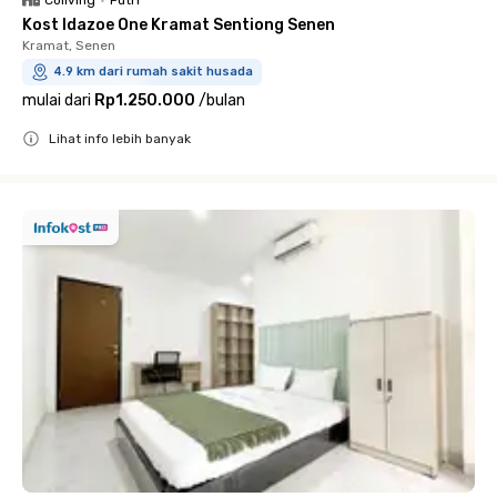
Coliving
•
Putri
Kost Idazoe One Kramat Sentiong Senen
Kramat, Senen
4.9 km dari rumah sakit husada
mulai dari
Rp1.250.000
/
bulan
Lihat info lebih banyak
Close