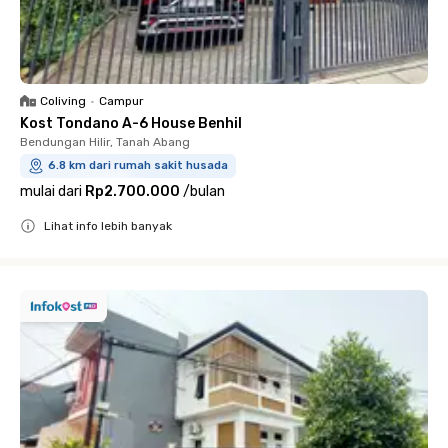
Coliving
•
Campur
Kost Tondano A-6 House Benhil
Bendungan Hilir, Tanah Abang
6.8 km dari rumah sakit husada
mulai dari
Rp2.700.000
/
bulan
Lihat info lebih banyak
Close