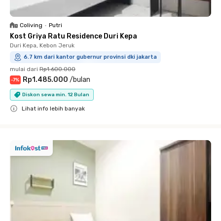
Coliving
•
Putri
Kost Griya Ratu Residence Duri Kepa
Duri Kepa, Kebon Jeruk
6.7 km dari kantor gubernur provinsi dki jakarta
mulai dari
Rp1.600.000
Rp1.485.000
/
bulan
-
7
%
Diskon sewa min. 12 Bulan
Lihat info lebih banyak
Close