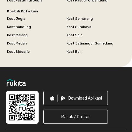
Kost Pasutri di Jogja
Kost Pasutri di Bandung
Kost di Kota Lain
Kost Jogja
Kost Semarang
Kost Bandung
Kost Surabaya
Kost Malang
Kost Solo
Kost Medan
Kost Jatinangor Sumedang
Kost Sidoarjo
Kost Bali
Footer
Download Aplikasi
Masuk / Daftar