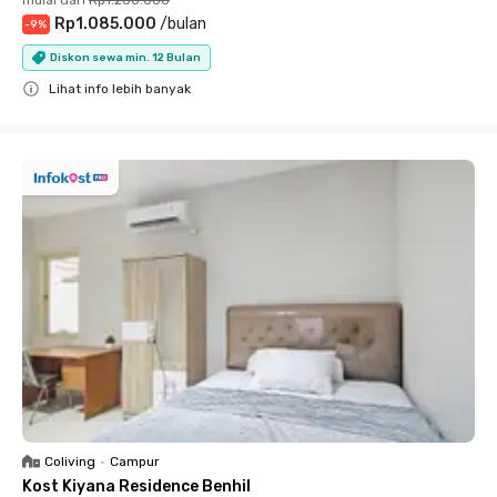
mulai dari
Rp1.200.000
Rp1.085.000
/
bulan
-
9
%
Diskon sewa min. 12 Bulan
Lihat info lebih banyak
Close
Coliving
•
Campur
Kost Kiyana Residence Benhil