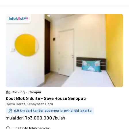
Close
Coliving
•
Campur
Kost Blok S Suite - Save House Senopati
Rawa Barat, Kebayoran Baru
6.0 km dari kantor gubernur provinsi dki jakarta
mulai dari
Rp3.000.000
/
bulan
Lihat info lebih banyak