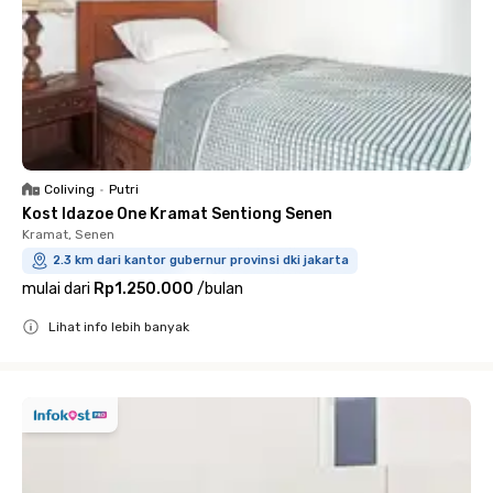
Coliving
•
Putri
Kost Idazoe One Kramat Sentiong Senen
Kramat, Senen
2.3 km dari kantor gubernur provinsi dki jakarta
mulai dari
Rp1.250.000
/
bulan
Lihat info lebih banyak
Close