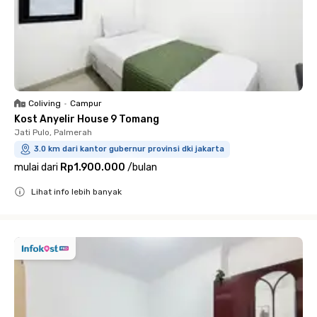
Coliving
•
Campur
Kost Anyelir House 9 Tomang
Jati Pulo, Palmerah
3.0 km dari kantor gubernur provinsi dki jakarta
mulai dari
Rp1.900.000
/
bulan
Lihat info lebih banyak
Close