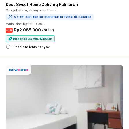
Kost Sweet Home Coliving Palmerah
Grogol Utara, Kebayoran Lama
5.5 km dari kantor gubernur provinsi dki jakarta
mulai dari
Rp2.200.000
Rp2.085.000
/
bulan
-
5
%
Diskon sewa min. 12 Bulan
Lihat info lebih banyak
Close