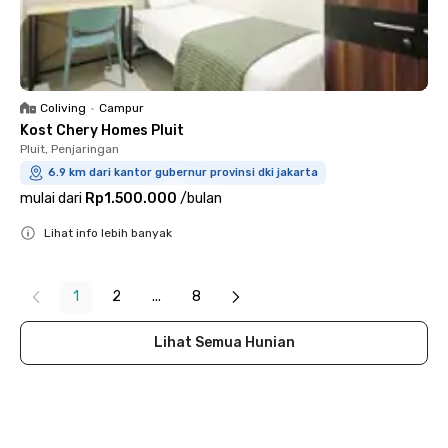
Coliving
•
Campur
Kost Chery Homes Pluit
Pluit, Penjaringan
6.9 km dari kantor gubernur provinsi dki jakarta
mulai dari
Rp1.500.000
/
bulan
Lihat info lebih banyak
Close
1
2
...
8
Lihat Semua Hunian