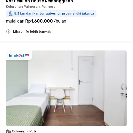
Kost Million House Kemanggisan
Kelurahan Palmerah, Palmerah
5.3 km dari kantor gubernur provinsi dki jakarta
mulai dari
Rp1.600.000
/
bulan
Lihat info lebih banyak
Close
Coliving
•
Putri