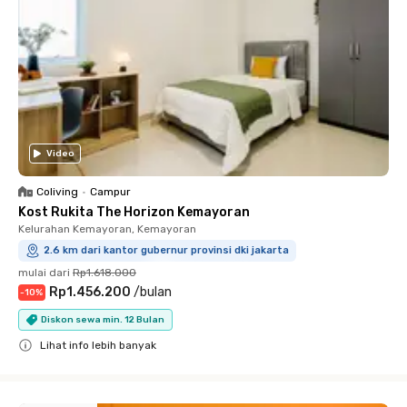
Video
Coliving
•
Campur
Kost Rukita The Horizon Kemayoran
Kelurahan Kemayoran, Kemayoran
2.6 km dari kantor gubernur provinsi dki jakarta
mulai dari
Rp1.618.000
Rp1.456.200
/
bulan
-
10
%
Diskon sewa min. 12 Bulan
Lihat info lebih banyak
Close