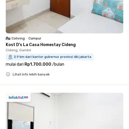
Coliving
•
Campur
Kost D's La Casa Homestay Cideng
Cideng, Gambir
2.9 km dari kantor gubernur provinsi dki jakarta
mulai dari
Rp1.700.000
/
bulan
Lihat info lebih banyak
Close