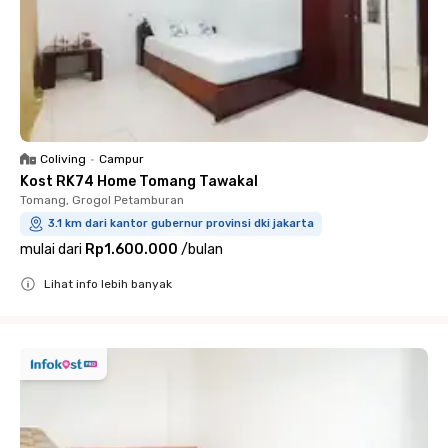
Coliving
•
Campur
Kost RK74 Home Tomang Tawakal
Tomang, Grogol Petamburan
3.1 km dari kantor gubernur provinsi dki jakarta
mulai dari
Rp1.600.000
/
bulan
Lihat info lebih banyak
Close