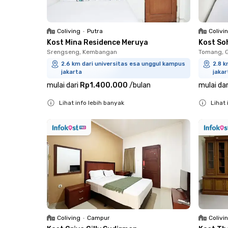
Coliving
•
Putra
Colivi
Kost Mina Residence Meruya
Kost So
Srengseng, Kembangan
Tomang, 
2.6 km dari universitas esa unggul kampus
2.8 k
jakarta
jakar
mulai dari
Rp1.400.000
/
bulan
mulai dar
Lihat info lebih banyak
Lihat 
Close
Close
Coliving
•
Campur
Colivi