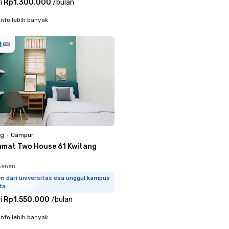
i
Rp1.300.000
/
bulan
info lebih banyak
ng
•
Campur
amat Two House 61 Kwitang
Senen
m dari universitas esa unggul kampus
ta
i
Rp1.550.000
/
bulan
info lebih banyak