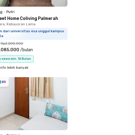
ng
•
Putri
eet Home Coliving Palmerah
ara, Kebayoran Lama
m dari universitas esa unggul kampus
ta
Rp2.200.000
.085.000
/
bulan
 sewa min. 12 Bulan
info lebih banyak