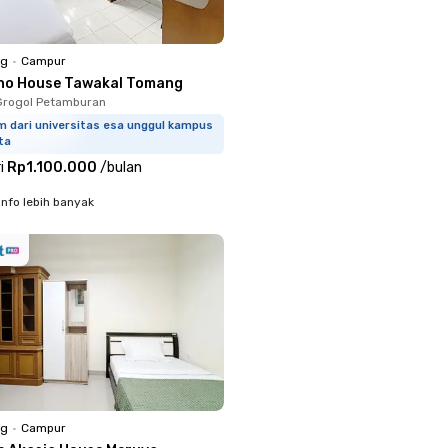
ng
•
Campur
ho House Tawakal Tomang
Grogol Petamburan
m dari universitas esa unggul kampus
ta
i
Rp1.100.000
/
bulan
info lebih banyak
ng
•
Campur