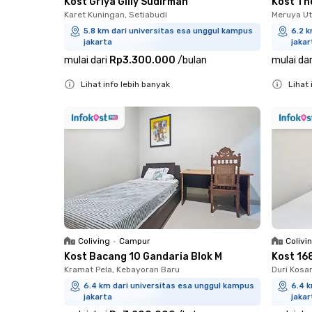
Kost Griya Gilly Sudirman
Kost Th
Karet Kuningan, Setiabudi
Meruya U
5.8 km dari universitas esa unggul kampus
6.2 k
jakarta
jakar
mulai dari
Rp3.300.000
/
bulan
mulai dar
Lihat info lebih banyak
Lihat 
Close
Close
Coliving
•
Campur
Colivi
Kost Bacang 10 Gandaria Blok M
Kost 16
Kramat Pela, Kebayoran Baru
Duri Kosa
6.4 km dari universitas esa unggul kampus
6.4 k
jakarta
jakar