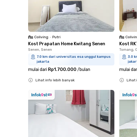
Coliving
•
Putri
Colivi
Kost Prapatan Home Kwitang Senen
Kost RK
Senen, Senen
Tomang, 
7.0 km dari universitas esa unggul kampus
3.0 k
jakarta
jakar
mulai dari
Rp1.700.000
/
bulan
mulai dar
Lihat info lebih banyak
Lihat 
Close
Close