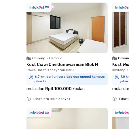
Close
Coliving
•
Campur
Colivi
Kost Ciawi One Gunawarman Blok M
Kost Wi
Rawa Barat, Kebayoran Baru
Kwitang, 
6.7 km dari universitas esa unggul kampus
7.0 k
jakarta
jakar
mulai dari
Rp3.100.000
/
bulan
mulai dar
Lihat info lebih banyak
Lihat 
Close
Close