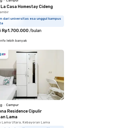
ng
•
Campur
s La Casa Homestay Cideng
ambir
m dari universitas esa unggul kampus
ta
i
Rp1.700.000
/
bulan
info lebih banyak
ng
•
Campur
ona Residence Cipulir
ran Lama
n Lama Utara, Kebayoran Lama