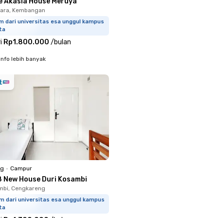
e Akasia House Meruya
tara, Kembangan
m dari universitas esa unggul kampus
ta
i
Rp1.800.000
/
bulan
info lebih banyak
ng
•
Campur
8 New House Duri Kosambi
mbi, Cengkareng
m dari universitas esa unggul kampus
ta