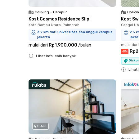
Coliving
•
Campur
Colivi
Kost Cosmos Residence Slipi
Kost Sw
Kota Bambu Utara, Palmerah
Grogol Ut
3.2 km dari universitas esa unggul kampus
2.5 k
jakarta
jakar
mulai dari
Rp1.900.000
/
bulan
mulai dari
Rp2
-
5
%
Lihat info lebih banyak
Diskon
Close
Lihat 
Close
360