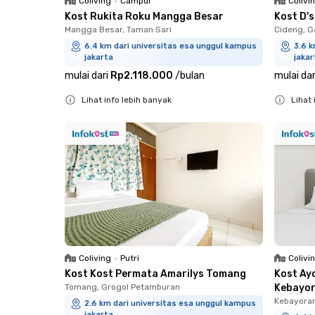
Coliving
•
Campur
Colivi
Kost Rukita Roku Mangga Besar
Kost D'
Mangga Besar, Taman Sari
Cideng, G
6.4 km dari universitas esa unggul kampus
3.6 k
jakarta
jakar
mulai dari
Rp2.118.000
/
bulan
mulai dar
Lihat info lebih banyak
Lihat 
Close
Close
Coliving
•
Putri
Colivi
Kost Kost Permata Amarilys Tomang
Kost Ay
Tomang, Grogol Petamburan
Kebayo
Kebayora
2.6 km dari universitas esa unggul kampus
jakarta