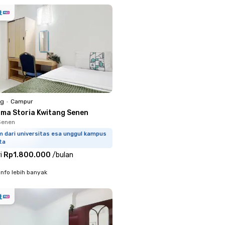
ng
•
Campur
sma Storia Kwitang Senen
Senen
m dari universitas esa unggul kampus
ta
i
Rp1.800.000
/
bulan
info lebih banyak