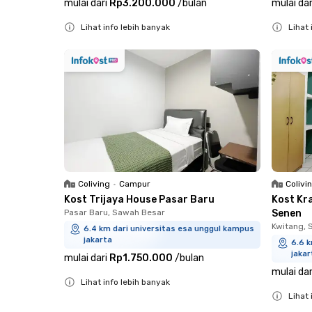
mulai dari
Rp3.200.000
/
bulan
mulai dar
Lihat info lebih banyak
Lihat 
Close
Close
Coliving
•
Campur
Colivi
Kost Trijaya House Pasar Baru
Kost Kr
Pasar Baru, Sawah Besar
Senen
Kwitang, 
6.4 km dari universitas esa unggul kampus
jakarta
6.6 k
jakar
mulai dari
Rp1.750.000
/
bulan
mulai dar
Lihat info lebih banyak
Lihat 
Close