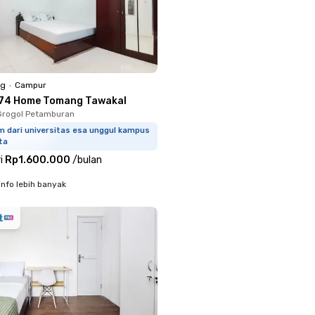
ng
•
Campur
74 Home Tomang Tawakal
Grogol Petamburan
m dari universitas esa unggul kampus
ta
i
Rp1.600.000
/
bulan
info lebih banyak