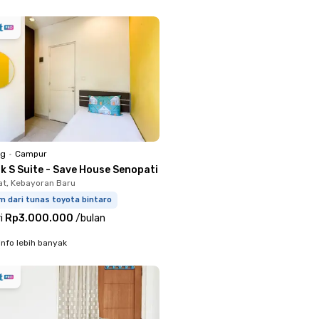
ng
•
Campur
k S Suite - Save House Senopati
t, Kebayoran Baru
m dari tunas toyota bintaro
i
Rp3.000.000
/
bulan
info lebih banyak