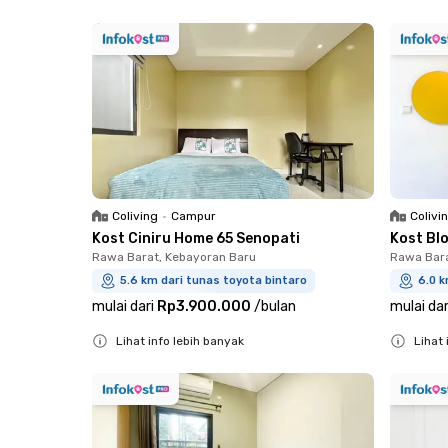
Close
Close
Coliving
•
Campur
Colivi
Kost Ciniru Home 65 Senopati
Kost Blo
Rawa Barat, Kebayoran Baru
Rawa Bara
5.6 km dari tunas toyota bintaro
6.0 k
mulai dari
Rp3.900.000
/
bulan
mulai dar
Lihat info lebih banyak
Lihat 
Close
Close