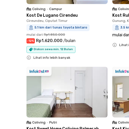
Coliving
•
Campur
Colivi
Kost De Lugano Cirendeu
Kost Ru
Cireundeu, Ciputat Timur
Gunung, 
5.1 km dari tunas toyota bintaro
3.5 k
mulai dari
Rp1.850.000
mulai dar
Rp1.620.000
/
bulan
-
12
%
Lihat 
Diskon sewa min. 12 Bulan
Close
Lihat info lebih banyak
Close
Coliving
•
Putri
Colivi
Kost Sweet Home Coliving Palmerah
Kost Ki