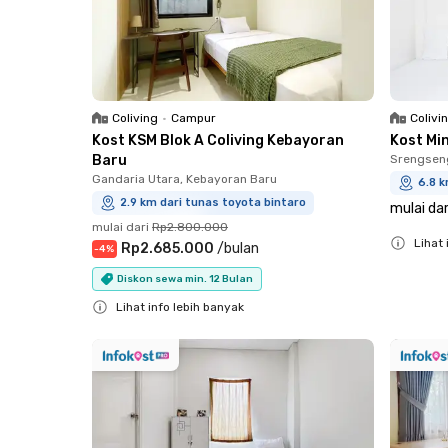
Coliving
•
Campur
Colivi
Kost KSM Blok A Coliving Kebayoran
Kost Mi
Baru
Srengsen
Gandaria Utara, Kebayoran Baru
6.8 k
2.9 km dari tunas toyota bintaro
mulai dar
mulai dari
Rp2.800.000
Lihat 
Rp2.685.000
/
bulan
-
4
%
Close
Diskon sewa min. 12 Bulan
Lihat info lebih banyak
Close