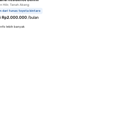
 Hilir, Tanah Abang
m dari tunas toyota bintaro
i
Rp2.000.000
/
bulan
info lebih banyak