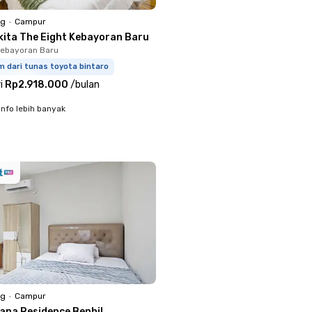
ng
•
Campur
kita The Eight Kebayoran Baru
Kebayoran Baru
m dari tunas toyota bintaro
i
Rp2.918.000
/
bulan
info lebih banyak
ng
•
Campur
yana Residence Benhil