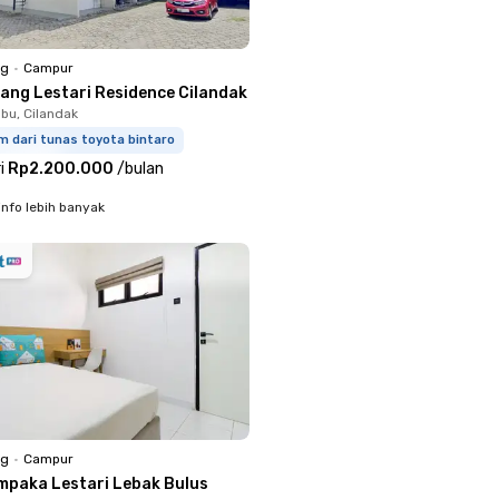
ng
•
Campur
nang Lestari Residence Cilandak
bu, Cilandak
m dari tunas toyota bintaro
i
Rp2.200.000
/
bulan
info lebih banyak
ng
•
Campur
mpaka Lestari Lebak Bulus