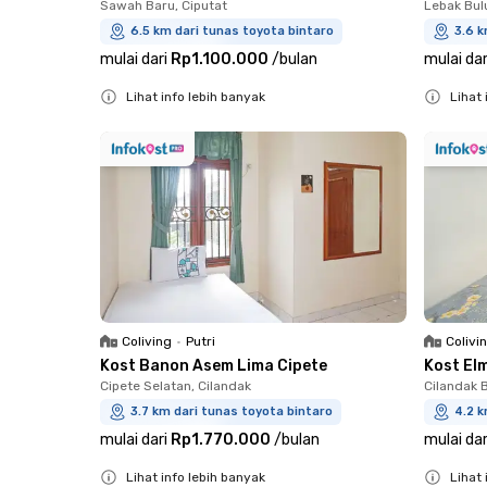
Sawah Baru, Ciputat
Lebak Bul
6.5 km dari tunas toyota bintaro
3.6 k
mulai dari
Rp1.100.000
/
bulan
mulai dar
Lihat info lebih banyak
Lihat 
Close
Close
Coliving
•
Putri
Colivi
Kost Banon Asem Lima Cipete
Kost El
Cipete Selatan, Cilandak
Cilandak B
3.7 km dari tunas toyota bintaro
4.2 k
mulai dari
Rp1.770.000
/
bulan
mulai dar
Lihat info lebih banyak
Lihat 