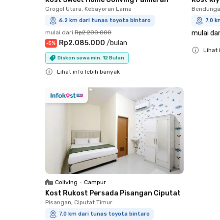
Grogol Utara, Kebayoran Lama
Bendungan
6.2 km dari tunas toyota bintaro
7.0 k
mulai dari
Rp2.200.000
mulai dar
Rp2.085.000
/
bulan
-
5
%
Lihat 
Diskon sewa min. 12 Bulan
Close
Lihat info lebih banyak
Close
Coliving
•
Campur
Kost Rukost Persada Pisangan Ciputat
Pisangan, Ciputat Timur
7.0 km dari tunas toyota bintaro