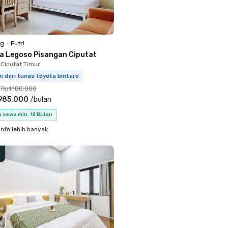
ng
•
Putri
lla Legoso Pisangan Ciputat
 Ciputat Timur
m dari tunas toyota bintaro
Rp1.100.000
985.000
/
bulan
 sewa min. 12 Bulan
info lebih banyak
o