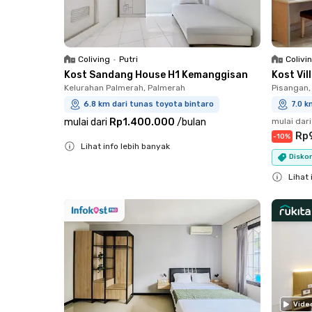
Coliving
•
Putri
Colivi
Kost Sandang House H1 Kemanggisan
Kost Vi
Kelurahan Palmerah, Palmerah
Pisangan,
6.8 km dari tunas toyota bintaro
7.0 k
mulai dari
Rp1.400.000
/
bulan
mulai dari
Rp
-
10
%
Lihat info lebih banyak
Diskon
Close
Lihat 
Close
Vide