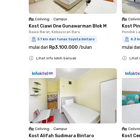
Coliving
•
Campur
Colivi
Kost Ciawi One Gunawarman Blok M
Kost Pi
Rawa Barat, Kebayoran Baru
Pondok La
5.1 km dari tunas toyota bintaro
6.3 k
mulai dari
Rp3.100.000
/
bulan
mulai dar
Lihat info lebih banyak
Lihat 
Close
Close
Coliving
•
Campur
Colivi
Kost Alifah Sudimara Bintaro
Kost Ce