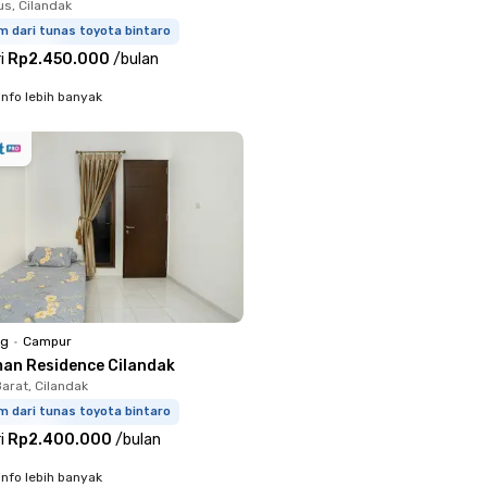
us, Cilandak
m dari tunas toyota bintaro
i
Rp2.450.000
/
bulan
info lebih banyak
ng
•
Campur
man Residence Cilandak
arat, Cilandak
m dari tunas toyota bintaro
i
Rp2.400.000
/
bulan
info lebih banyak