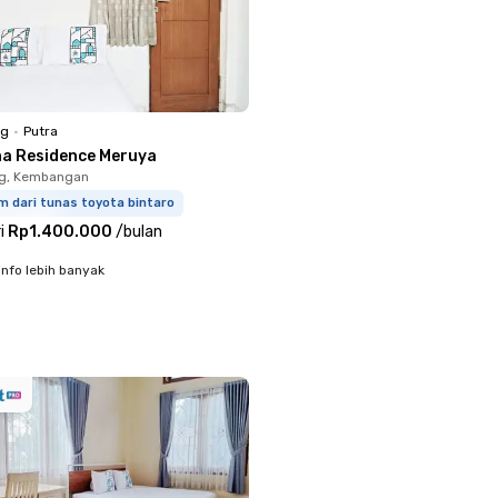
ng
•
Putra
na Residence Meruya
g, Kembangan
m dari tunas toyota bintaro
i
Rp1.400.000
/
bulan
info lebih banyak