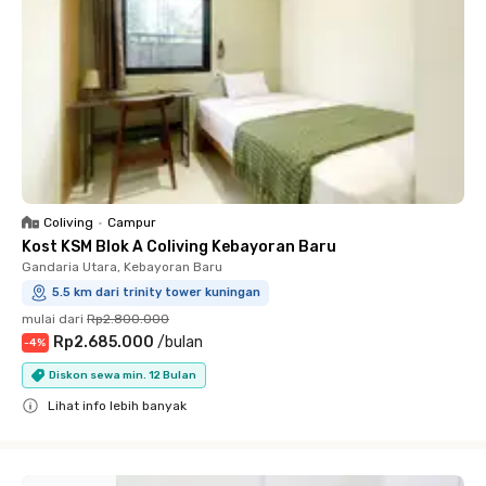
Coliving
•
Campur
Kost KSM Blok A Coliving Kebayoran Baru
Gandaria Utara, Kebayoran Baru
5.5 km dari trinity tower kuningan
mulai dari
Rp2.800.000
Rp2.685.000
/
bulan
-
4
%
Diskon sewa min. 12 Bulan
Lihat info lebih banyak
Close