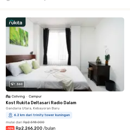
Close
360
Coliving
•
Campur
Kost Rukita Deltasari Radio Dalam
Gandaria Utara, Kebayoran Baru
6.2 km dari trinity tower kuningan
mulai dari
Rp2.518.000
Rp2.266.200
/
bulan
-
10
%