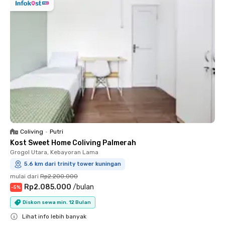
Coliving
•
Putri
Kost Sweet Home Coliving Palmerah
Grogol Utara, Kebayoran Lama
5.6 km dari trinity tower kuningan
mulai dari
Rp2.200.000
Rp2.085.000
/
bulan
-
5
%
Diskon sewa min. 12 Bulan
Lihat info lebih banyak