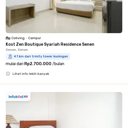
Coliving
•
Campur
Kost Zen Boutique Syariah Residence Senen
Senen, Senen
4.1 km dari trinity tower kuningan
mulai dari
Rp2.700.000
/
bulan
Lihat info lebih banyak
Close