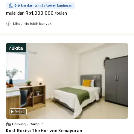
6.6 km dari trinity tower kuningan
mulai dari
Rp1.000.000
/
bulan
Lihat info lebih banyak
Close
Video
Coliving
•
Campur
Kost Rukita The Horizon Kemayoran