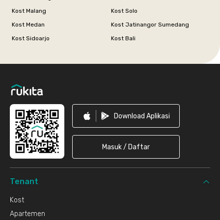
Kost Malang
Kost Solo
Kost Medan
Kost Jatinangor Sumedang
Kost Sidoarjo
Kost Bali
Footer
Download Aplikasi
Masuk / Daftar
Tenant
Kost
Apartemen