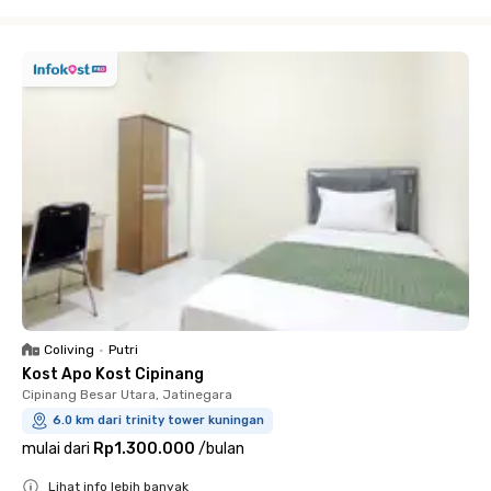
Close
Coliving
•
Putri
Kost Apo Kost Cipinang
Cipinang Besar Utara, Jatinegara
6.0 km dari trinity tower kuningan
mulai dari
Rp1.300.000
/
bulan
Lihat info lebih banyak