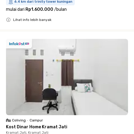
6.4 km dari trinity tower kuningan
mulai dari
Rp1.600.000
/
bulan
Lihat info lebih banyak
Close
Coliving
•
Campur
Kost Dinar Home Kramat Jati
Kramat Jati, Kramat Jati