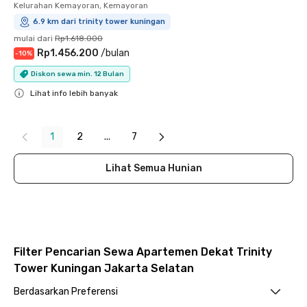
Kelurahan Kemayoran, Kemayoran
6.9 km dari trinity tower kuningan
mulai dari
Rp1.618.000
Rp1.456.200
/
bulan
-
10
%
Diskon sewa min. 12 Bulan
Lihat info lebih banyak
Close
1
2
...
7
Lihat Semua Hunian
Filter Pencarian Sewa Apartemen Dekat Trinity
Tower Kuningan Jakarta Selatan
Berdasarkan Preferensi