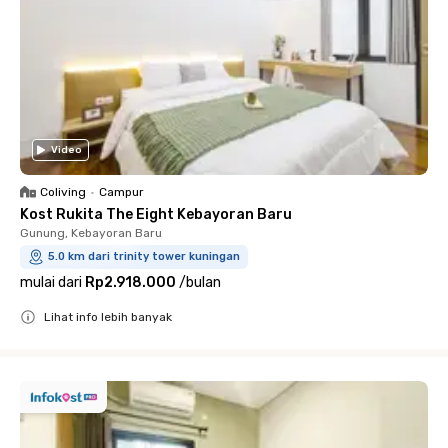
Video
Coliving
•
Campur
Kost Rukita The Eight Kebayoran Baru
Gunung, Kebayoran Baru
5.0 km dari trinity tower kuningan
mulai dari
Rp2.918.000
/
bulan
Lihat info lebih banyak
Close