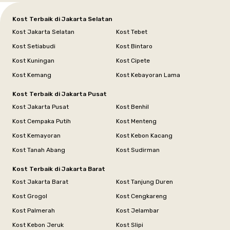
Kost Terbaik di Jakarta Selatan
Kost Jakarta Selatan
Kost Tebet
Kost Setiabudi
Kost Bintaro
Kost Kuningan
Kost Cipete
Kost Kemang
Kost Kebayoran Lama
Kost Terbaik di Jakarta Pusat
Kost Jakarta Pusat
Kost Benhil
Kost Cempaka Putih
Kost Menteng
Kost Kemayoran
Kost Kebon Kacang
Kost Tanah Abang
Kost Sudirman
Kost Terbaik di Jakarta Barat
Kost Jakarta Barat
Kost Tanjung Duren
Kost Grogol
Kost Cengkareng
Kost Palmerah
Kost Jelambar
Kost Kebon Jeruk
Kost Slipi