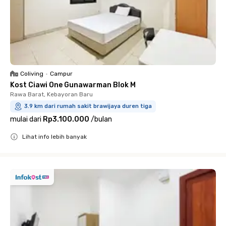
Coliving
•
Campur
Kost Ciawi One Gunawarman Blok M
Rawa Barat, Kebayoran Baru
3.9 km dari rumah sakit brawijaya duren tiga
mulai dari
Rp3.100.000
/
bulan
Lihat info lebih banyak
Close