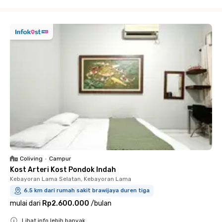
Close
Coliving
•
Campur
Kost Arteri Kost Pondok Indah
Kebayoran Lama Selatan, Kebayoran Lama
6.5 km dari rumah sakit brawijaya duren tiga
mulai dari
Rp2.600.000
/
bulan
Lihat info lebih banyak