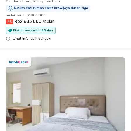
Gandaria Utara, Kebayoran Baru
5.2 km dari rumah sakit brawijaya duren tiga
mulai dari
Rp2.800.000
Rp2.685.000
/
bulan
-
4
%
Diskon sewa min. 12 Bulan
Lihat info lebih banyak
Close