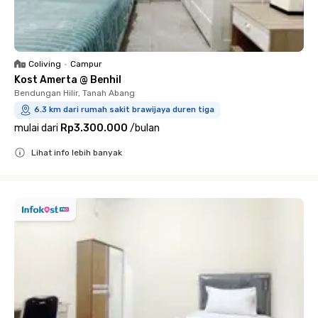
Coliving
•
Campur
Kost Amerta @ Benhil
Bendungan Hilir, Tanah Abang
6.3 km dari rumah sakit brawijaya duren tiga
mulai dari
Rp3.300.000
/
bulan
Lihat info lebih banyak
Close