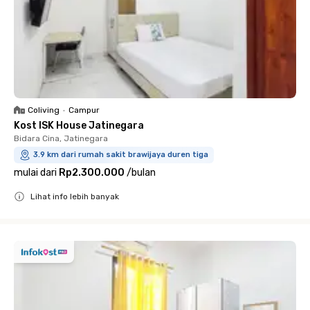
Coliving
•
Campur
Kost ISK House Jatinegara
Bidara Cina, Jatinegara
3.9 km dari rumah sakit brawijaya duren tiga
mulai dari
Rp2.300.000
/
bulan
Lihat info lebih banyak
Close