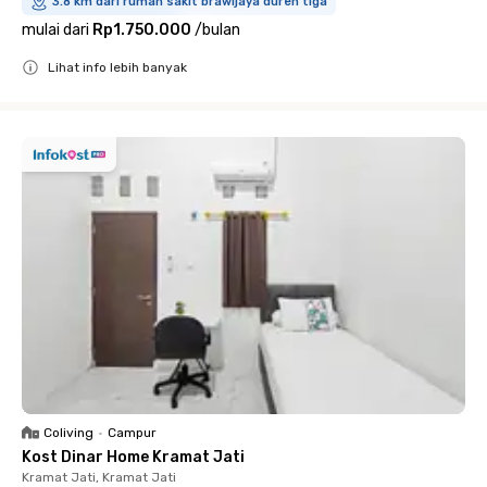
3.8 km dari rumah sakit brawijaya duren tiga
mulai dari
Rp1.750.000
/
bulan
Lihat info lebih banyak
Close
Coliving
•
Campur
Kost Dinar Home Kramat Jati
Kramat Jati, Kramat Jati