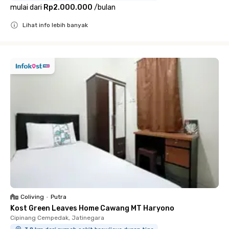
mulai dari
Rp2.000.000
/
bulan
Lihat info lebih banyak
Close
Coliving
•
Putra
Kost Green Leaves Home Cawang MT Haryono
Cipinang Cempedak, Jatinegara