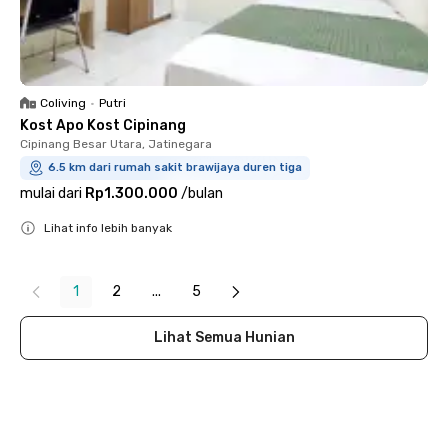
Coliving
•
Putri
Kost Apo Kost Cipinang
Cipinang Besar Utara, Jatinegara
6.5 km dari rumah sakit brawijaya duren tiga
mulai dari
Rp1.300.000
/
bulan
Lihat info lebih banyak
Close
1
2
...
5
Lihat Semua Hunian