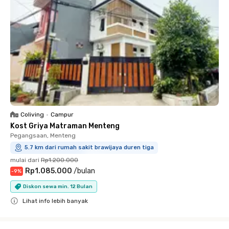
Coliving
•
Campur
Kost Griya Matraman Menteng
Pegangsaan, Menteng
5.7 km dari rumah sakit brawijaya duren tiga
mulai dari
Rp1.200.000
Rp1.085.000
/
bulan
-
9
%
Diskon sewa min. 12 Bulan
Lihat info lebih banyak
Close