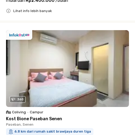
mulai dari
Rp2.400.000
/
bulan
Lihat info lebih banyak
Close
360
Coliving
•
Campur
Kost Bione Paseban Senen
Paseban, Senen
6.8 km dari rumah sakit brawijaya duren tiga