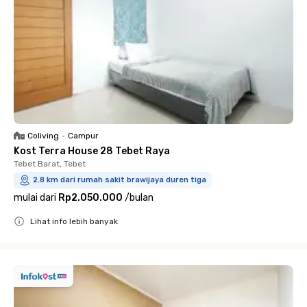
Coliving
•
Campur
Kost Terra House 28 Tebet Raya
Tebet Barat, Tebet
2.8 km dari rumah sakit brawijaya duren tiga
mulai dari
Rp2.050.000
/
bulan
Lihat info lebih banyak
Close