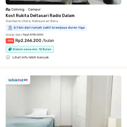
Coliving
•
Campur
Kost Rukita Deltasari Radio Dalam
Gandaria Utara, Kebayoran Baru
6.1 km dari rumah sakit brawijaya duren tiga
mulai dari
Rp2.518.000
Rp2.266.200
/
bulan
-
10
%
Diskon sewa min. 12 Bulan
Lihat info lebih banyak
Close