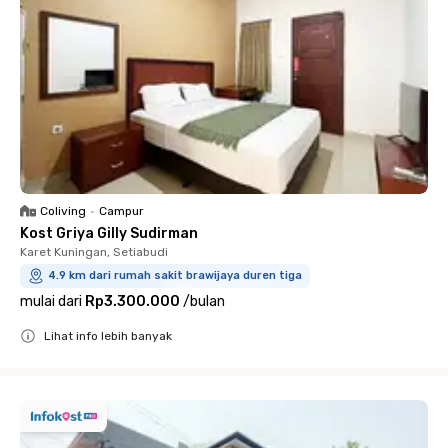
Coliving
•
Campur
Kost Griya Gilly Sudirman
Karet Kuningan, Setiabudi
4.9 km dari rumah sakit brawijaya duren tiga
mulai dari
Rp3.300.000
/
bulan
Lihat info lebih banyak
Close