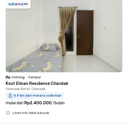
Coliving
•
Campur
Kost Elman Residence Cilandak
Cilandak Barat, Cilandak
6.9 km dari menara sudirman
mulai dari
Rp2.400.000
/
bulan
Lihat info lebih banyak
Close