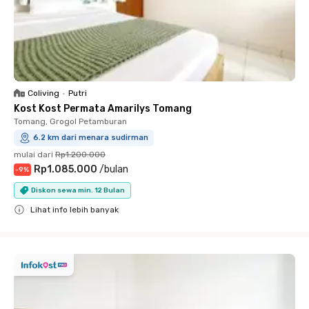
Coliving
•
Putri
Kost Kost Permata Amarilys Tomang
Tomang, Grogol Petamburan
6.2 km dari menara sudirman
mulai dari
Rp1.200.000
Rp1.085.000
/
bulan
-
9
%
Diskon sewa min. 12 Bulan
Lihat info lebih banyak
Close