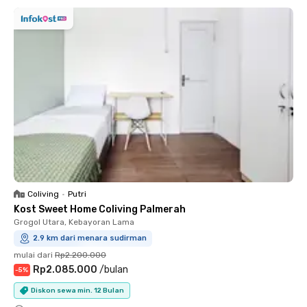
Coliving
•
Putri
Kost Sweet Home Coliving Palmerah
Grogol Utara, Kebayoran Lama
2.9 km dari menara sudirman
mulai dari
Rp2.200.000
Rp2.085.000
/
bulan
-
5
%
Diskon sewa min. 12 Bulan