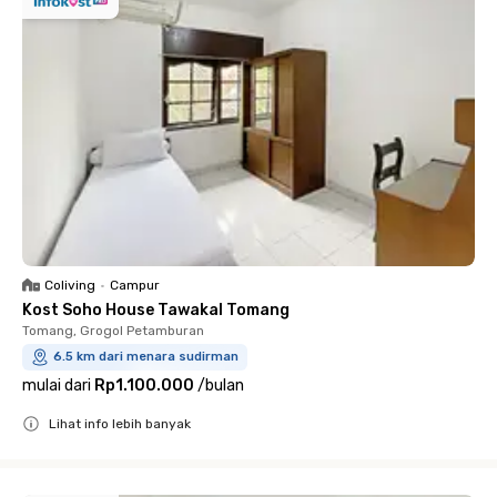
Coliving
•
Campur
Kost Soho House Tawakal Tomang
Tomang, Grogol Petamburan
6.5 km dari menara sudirman
mulai dari
Rp1.100.000
/
bulan
Lihat info lebih banyak
Close