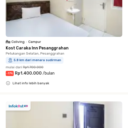
Coliving
•
Campur
Kost Caraka Inn Pesanggrahan
Petukangan Selatan, Pesanggrahan
5.8 km dari menara sudirman
mulai dari
Rp1.700.000
Rp1.400.000
/
bulan
-
17
%
Lihat info lebih banyak
Close