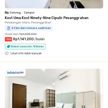
Coliving
•
Campur
Kost Uma Kost Ninety-Nine Cipulir Pesanggrahan
Petukangan Utara, Pesanggrahan
5.1 km dari menara sudirman
mulai dari
Rp1.268.000
Rp1.141.200
/
bulan
-
10
%
Diskon sewa min. 12 Bulan
Lihat info lebih banyak
Close