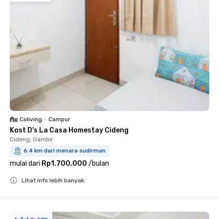
Coliving
•
Campur
Kost D's La Casa Homestay Cideng
Cideng, Gambir
6.4 km dari menara sudirman
mulai dari
Rp1.700.000
/
bulan
Lihat info lebih banyak
Close