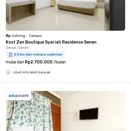
Coliving
•
Campur
Kost Zen Boutique Syariah Residence Senen
Senen, Senen
5.8 km dari menara sudirman
mulai dari
Rp2.700.000
/
bulan
Lihat info lebih banyak
Close