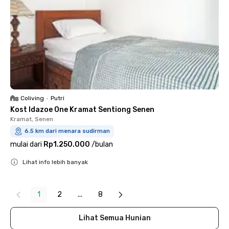
Coliving
•
Putri
Kost Idazoe One Kramat Sentiong Senen
Kramat, Senen
6.5 km dari menara sudirman
mulai dari
Rp1.250.000
/
bulan
Lihat info lebih banyak
Close
1
2
...
8
Lihat Semua Hunian