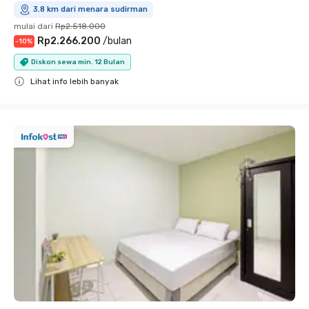
3.8 km dari menara sudirman
mulai dari
Rp2.518.000
Rp2.266.200
/
bulan
-
10
%
Diskon sewa min. 12 Bulan
Lihat info lebih banyak
Close