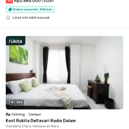
Rp2.685.000
/
bulan
-
4
%
Diskon sewa min. 12 Bulan
Lihat info lebih banyak
Close
360
Coliving
•
Campur
Kost Rukita Deltasari Radio Dalam
Gandaria Utara, Kebayoran Baru