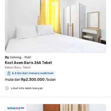
Coliving
•
Putri
Kost Asem Baris 26A Tebet
Kebon Baru, Tebet
6.4 km dari menara sudirman
mulai dari
Rp2.300.000
/
bulan
Lihat info lebih banyak
Close