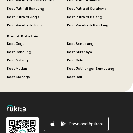
Kost Pasutri di Jakarta Timur
Kost Putri di Sleman
Kost Putri di Bandung
Kost Putra di Surabaya
Kost Putra di Jogja
Kost Putra di Malang
Kost Pasutri di Jogja
Kost Pasutri di Bandung
Kost di Kota Lain
Kost Jogja
Kost Semarang
Kost Bandung
Kost Surabaya
Kost Malang
Kost Solo
Kost Medan
Kost Jatinangor Sumedang
Kost Sidoarjo
Kost Bali
Footer
Download Aplikasi