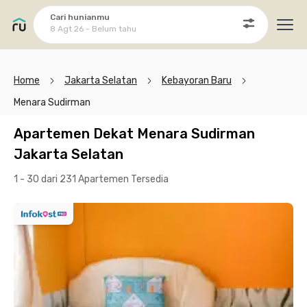
Cari hunianmu
8 Agt 26 - Belum tahu
Ope
Home
Jakarta Selatan
Kebayoran Baru
Menara Sudirman
Apartemen Dekat Menara Sudirman
Jakarta Selatan
1 - 30 dari 231 Apartemen
Tersedia