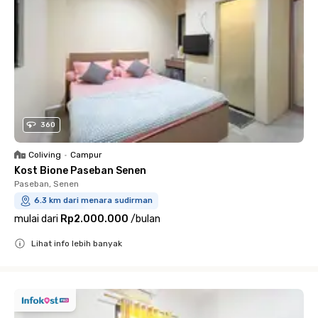
360
Coliving
•
Campur
Kost Bione Paseban Senen
Paseban, Senen
6.3 km dari menara sudirman
mulai dari
Rp2.000.000
/
bulan
Lihat info lebih banyak
Close