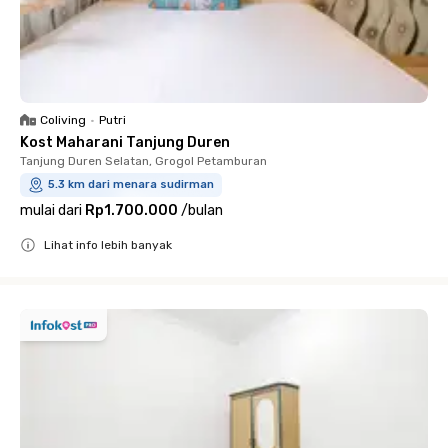
Coliving
•
Putri
Kost Maharani Tanjung Duren
Tanjung Duren Selatan, Grogol Petamburan
5.3 km dari menara sudirman
mulai dari
Rp1.700.000
/
bulan
Lihat info lebih banyak
Close