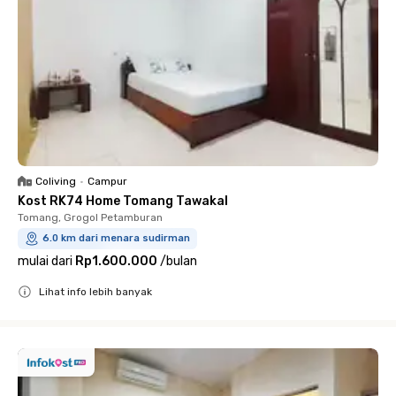
Coliving
•
Campur
Kost RK74 Home Tomang Tawakal
Tomang, Grogol Petamburan
6.0 km dari menara sudirman
mulai dari
Rp1.600.000
/
bulan
Lihat info lebih banyak
Close