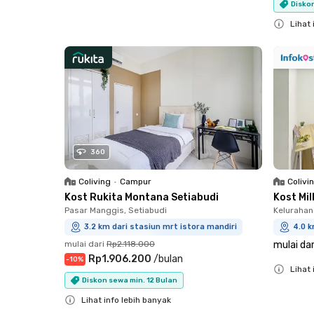
Diskon
Close
Lihat 
Close
360
Coliving
•
Campur
Colivi
Kost Rukita Montana Setiabudi
Kost Mi
Pasar Manggis, Setiabudi
Kelurahan
3.2 km dari stasiun mrt istora mandiri
4.0 k
mulai dari
Rp2.118.000
mulai dar
Rp1.906.200
/
bulan
-
10
%
Lihat 
Diskon sewa min. 12 Bulan
Close
Lihat info lebih banyak