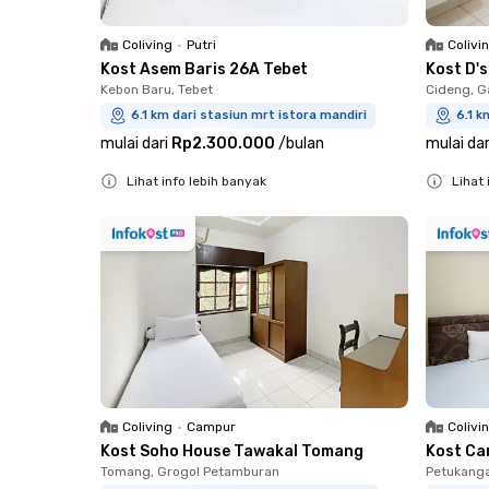
Coliving
•
Putri
Colivi
Kost Asem Baris 26A Tebet
Kost D'
Kebon Baru, Tebet
Cideng, G
6.1 km dari stasiun mrt istora mandiri
6.1 k
mulai dari
Rp2.300.000
/
bulan
mulai dar
Lihat info lebih banyak
Lihat 
Close
Close
Coliving
•
Campur
Colivi
Kost Soho House Tawakal Tomang
Kost Ca
Tomang, Grogol Petamburan
Petukanga