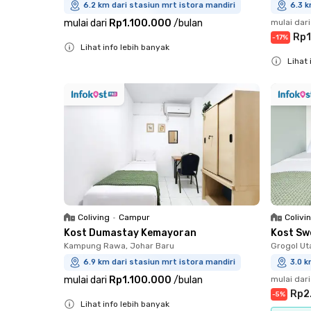
6.2 km dari stasiun mrt istora mandiri
6.3 k
mulai dari
Rp1.100.000
/
bulan
mulai dari
Rp1
-
17
%
Lihat info lebih banyak
Lihat 
Close
Close
Coliving
•
Campur
Colivi
Kost Dumastay Kemayoran
Kost Sw
Kampung Rawa, Johar Baru
Grogol Ut
6.9 km dari stasiun mrt istora mandiri
3.0 k
mulai dari
Rp1.100.000
/
bulan
mulai dari
Rp2
-
5
%
Lihat info lebih banyak