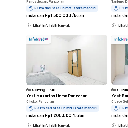
Pengadegan, Pancoran
Tanjung D
5.1 km dari stasiun mrt istora mandiri
5.2 k
mulai dari
Rp1.500.000
/
bulan
mulai dar
Lihat info lebih banyak
Lihat 
Close
Close
Coliving
•
Putri
Colivi
Kost Makarios Home Pancoran
Kost Ba
Cikoko, Pancoran
Cipete Sel
5.3 km dari stasiun mrt istora mandiri
5.5 k
mulai dari
Rp1.200.000
/
bulan
mulai dar
Lihat info lebih banyak
Lihat 