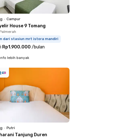
ng
•
Campur
yelir House 9 Tomang
 Palmerah
m dari stasiun mrt istora mandiri
i
Rp1.900.000
/
bulan
info lebih banyak
ng
•
Putri
harani Tanjung Duren