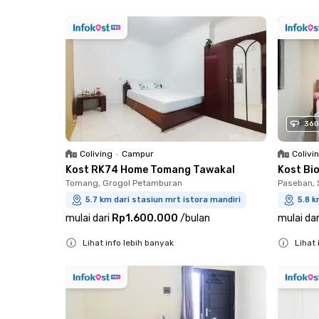
Close
Close
360
Coliving
•
Campur
Colivi
Kost RK74 Home Tomang Tawakal
Kost Bi
Tomang, Grogol Petamburan
Paseban,
5.7 km dari stasiun mrt istora mandiri
5.8 k
mulai dari
Rp1.600.000
/
bulan
mulai dar
Lihat info lebih banyak
Lihat 
Close
Close