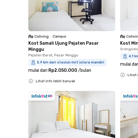
Coliving
•
Campur
Colivi
Kost Samali Ujung Pejaten Pasar
Kost Mi
Minggu
Srengsen
Pejaten Barat, Pasar Minggu
6.1 k
5.9 km dari stasiun mrt istora mandiri
mulai dar
mulai dari
Rp2.050.000
/
bulan
Lihat 
Lihat info lebih banyak
Close
Close