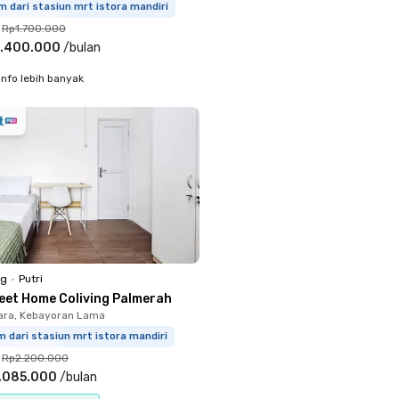
m dari stasiun mrt istora mandiri
Rp1.700.000
.400.000
/
bulan
info lebih banyak
ng
•
Putri
eet Home Coliving Palmerah
ara, Kebayoran Lama
m dari stasiun mrt istora mandiri
Rp2.200.000
.085.000
/
bulan