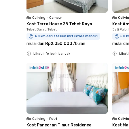
Coliving
•
Campur
Colivi
Kost Terra House 28 Tebet Raya
Kost An
Tebet Barat, Tebet
Jati Pulo,
4.8 km dari stasiun mrt istora mandiri
5.0 k
mulai dari
Rp2.050.000
/
bulan
mulai dar
Lihat info lebih banyak
Lihat 
Close
Close
Coliving
•
Putri
Colivi
Kost Pancoran Timur Residence
Kost Ma