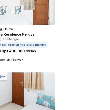
ng
•
Putra
na Residence Meruya
g, Kembangan
m dari stasiun mrt istora mandiri
i
Rp1.400.000
/
bulan
info lebih banyak