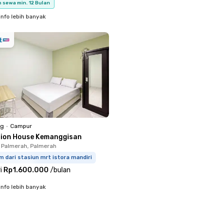
 sewa min. 12 Bulan
info lebih banyak
ng
•
Campur
llion House Kemanggisan
 Palmerah, Palmerah
m dari stasiun mrt istora mandiri
i
Rp1.600.000
/
bulan
info lebih banyak