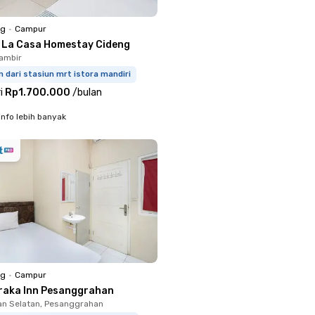
ng
•
Campur
s La Casa Homestay Cideng
ambir
m dari stasiun mrt istora mandiri
i
Rp1.700.000
/
bulan
info lebih banyak
ng
•
Campur
raka Inn Pesanggrahan
n Selatan, Pesanggrahan