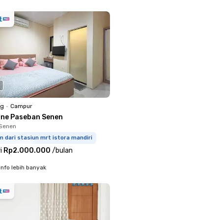
ng
•
Campur
one Paseban Senen
 Senen
m dari stasiun mrt istora mandiri
i
Rp2.000.000
/
bulan
info lebih banyak