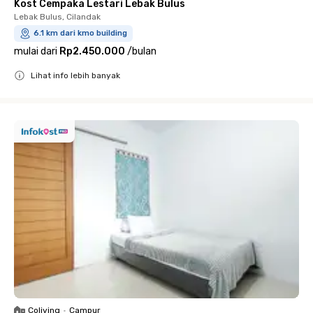
Kost Cempaka Lestari Lebak Bulus
Lebak Bulus, Cilandak
6.1 km dari kmo building
mulai dari
Rp2.450.000
/
bulan
Lihat info lebih banyak
Close
Coliving
•
Campur