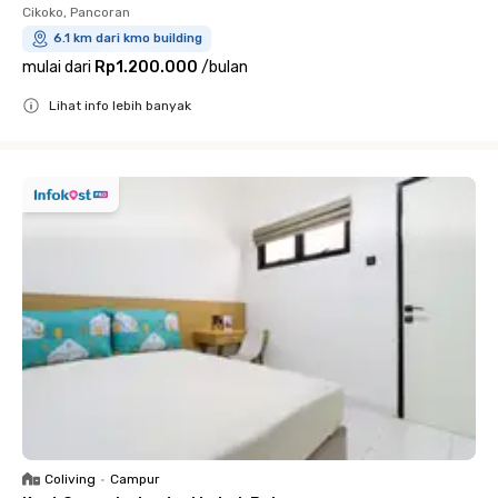
Cikoko, Pancoran
6.1 km dari kmo building
mulai dari
Rp1.200.000
/
bulan
Lihat info lebih banyak
Close
Coliving
•
Campur