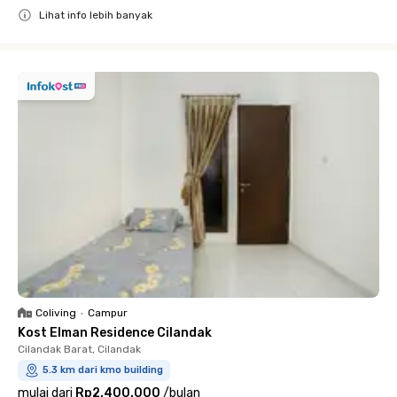
Lihat info lebih banyak
Close
Coliving
•
Campur
Kost Elman Residence Cilandak
Cilandak Barat, Cilandak
5.3 km dari kmo building
mulai dari
Rp2.400.000
/
bulan