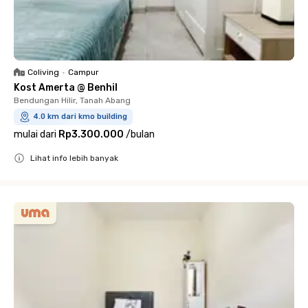
Coliving
•
Campur
Kost Amerta @ Benhil
Bendungan Hilir, Tanah Abang
4.0 km dari kmo building
mulai dari
Rp3.300.000
/
bulan
Lihat info lebih banyak
Close