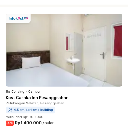
Close
Coliving
•
Campur
Kost Caraka Inn Pesanggrahan
Petukangan Selatan, Pesanggrahan
4.5 km dari kmo building
mulai dari
Rp1.700.000
Rp1.400.000
/
bulan
-
17
%