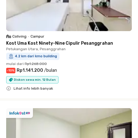
Coliving
•
Campur
Kost Uma Kost Ninety-Nine Cipulir Pesanggrahan
Petukangan Utara, Pesanggrahan
4.2 km dari kmo building
mulai dari
Rp1.268.000
Rp1.141.200
/
bulan
-
10
%
Diskon sewa min. 12 Bulan
Lihat info lebih banyak
Close