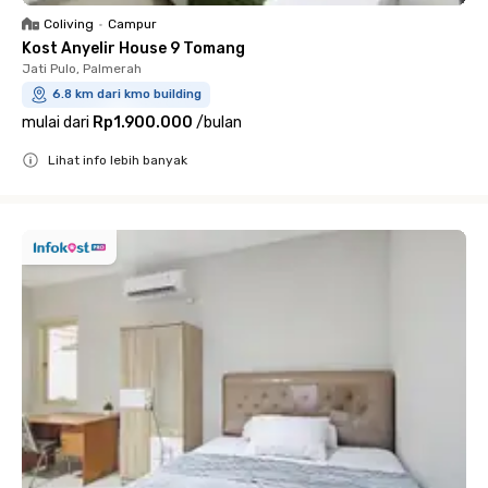
Coliving
•
Campur
Kost Anyelir House 9 Tomang
Jati Pulo, Palmerah
6.8 km dari kmo building
mulai dari
Rp1.900.000
/
bulan
Lihat info lebih banyak
Close