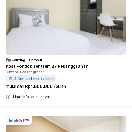
Coliving
•
Campur
Kost Pondok Tentrem 27 Pesanggrahan
Bintaro, Pesanggrahan
4.1 km dari kmo building
mulai dari
Rp1.800.000
/
bulan
Lihat info lebih banyak
Close