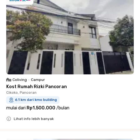
Coliving
•
Campur
Kost Rumah Rizki Pancoran
Cikoko, Pancoran
6.1 km dari kmo building
mulai dari
Rp1.500.000
/
bulan
Lihat info lebih banyak
Close