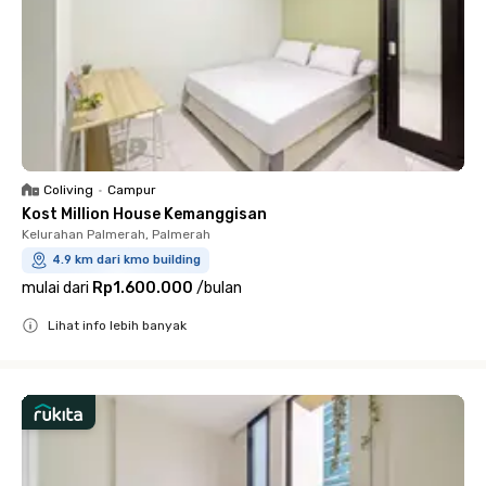
Coliving
•
Campur
Kost Million House Kemanggisan
Kelurahan Palmerah, Palmerah
4.9 km dari kmo building
mulai dari
Rp1.600.000
/
bulan
Lihat info lebih banyak
Close