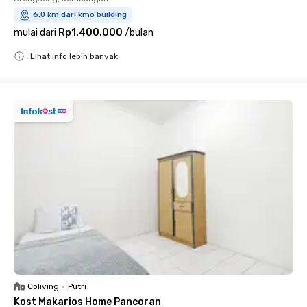
6.0 km dari kmo building
mulai dari
Rp1.400.000
/
bulan
Lihat info lebih banyak
Close
Coliving
•
Putri
Kost Makarios Home Pancoran