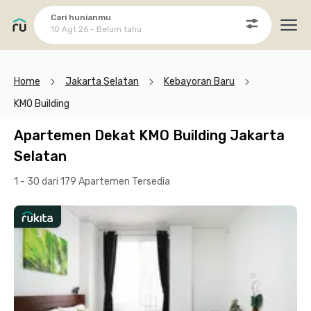
Cari hunianmu
10 Agt 26 - Belum tahu
Ope
Home
Jakarta Selatan
Kebayoran Baru
KMO Building
Apartemen Dekat KMO Building Jakarta
Selatan
1 - 30 dari 179 Apartemen
Tersedia