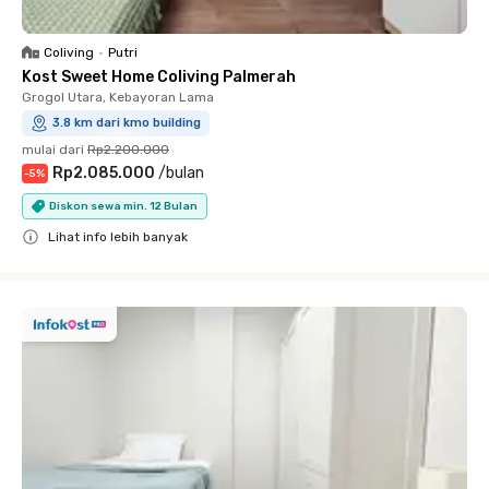
Coliving
•
Putri
Kost Sweet Home Coliving Palmerah
Grogol Utara, Kebayoran Lama
3.8 km dari kmo building
mulai dari
Rp2.200.000
Rp2.085.000
/
bulan
-
5
%
Diskon sewa min. 12 Bulan
Lihat info lebih banyak
Close