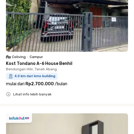
Coliving
•
Campur
Kost Tondano A-6 House Benhil
Bendungan Hilir, Tanah Abang
4.0 km dari kmo building
mulai dari
Rp2.700.000
/
bulan
Lihat info lebih banyak
Close