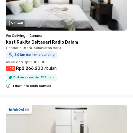
360
Coliving
•
Campur
Kost Rukita Deltasari Radio Dalam
Gandaria Utara, Kebayoran Baru
2.0 km dari kmo building
mulai dari
Rp2.518.000
Rp2.266.200
/
bulan
-
10
%
Diskon sewa min. 12 Bulan
Lihat info lebih banyak
Close