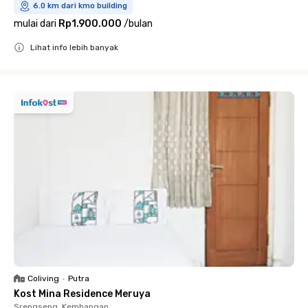
6.0 km dari kmo building
mulai dari
Rp1.900.000
/
bulan
Lihat info lebih banyak
Close
Coliving
•
Putra
Kost Mina Residence Meruya
Srengseng, Kembangan