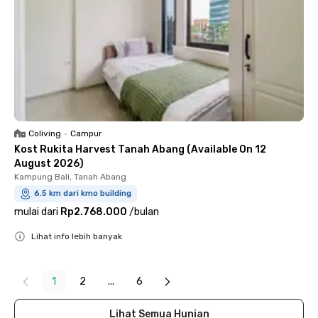
Coliving
•
Campur
Kost Rukita Harvest Tanah Abang (Available On 12
August 2026)
Kampung Bali, Tanah Abang
6.5 km dari kmo building
mulai dari
Rp2.768.000
/
bulan
Lihat info lebih banyak
Close
1
2
...
6
Lihat Semua Hunian