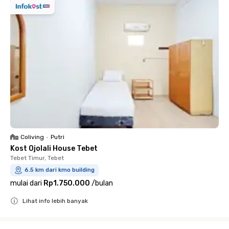
Coliving
•
Putri
Kost Ojolali House Tebet
Tebet Timur, Tebet
6.5 km dari kmo building
mulai dari
Rp1.750.000
/
bulan
Lihat info lebih banyak
Close