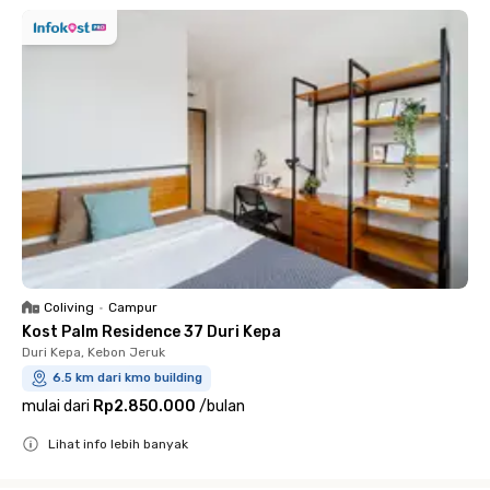
Coliving
•
Campur
Kost Palm Residence 37 Duri Kepa
Duri Kepa, Kebon Jeruk
6.5 km dari kmo building
mulai dari
Rp2.850.000
/
bulan
Lihat info lebih banyak
Close