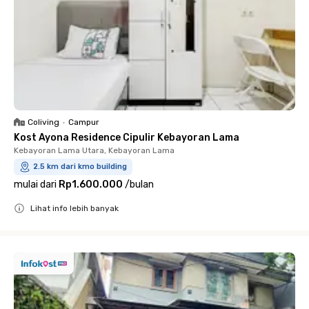
Coliving
•
Campur
Kost Ayona Residence Cipulir Kebayoran Lama
Kebayoran Lama Utara, Kebayoran Lama
2.5 km dari kmo building
mulai dari
Rp1.600.000
/
bulan
Lihat info lebih banyak
Close