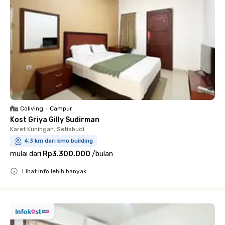
Coliving
•
Campur
Kost Griya Gilly Sudirman
Karet Kuningan, Setiabudi
4.3 km dari kmo building
mulai dari
Rp3.300.000
/
bulan
Lihat info lebih banyak
Close