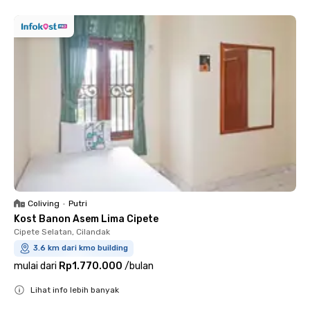
Coliving
•
Putri
Kost Banon Asem Lima Cipete
Cipete Selatan, Cilandak
3.6 km dari kmo building
mulai dari
Rp1.770.000
/
bulan
Lihat info lebih banyak
Close