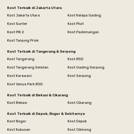
Kost Terbaik di Jakarta Utara
Kost Jakarta Utara
Kost Kelapa Gading
Kost Sunter
Kost Pluit
Kost PIK 2
Kost Pademangan
Kost Tanjung Priok
Kost Terbaik di Tangerang & Serpong
Kost Tangerang
Kost BSD
Kost Tangerang Selatan
Kost Gading Serpong
Kost Karawaci
Kost Serpong
Kost Vanya Park BSD
Kost Terbaik di Bekasi & Cikarang
Kost Bekasi
Kost Cikarang
Kost Terbaik di Depok, Bogor & Sekitarnya
Kost Bogor
Kost Depok
Kost Kukusan
Kost Cibinong