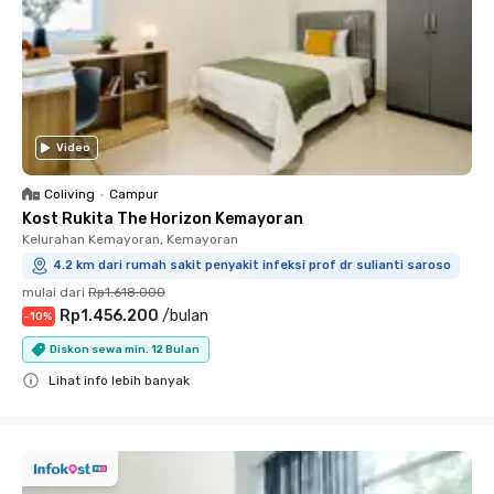
Video
Coliving
•
Campur
Kost Rukita The Horizon Kemayoran
Kelurahan Kemayoran, Kemayoran
4.2 km dari rumah sakit penyakit infeksi prof dr sulianti saroso
mulai dari
Rp1.618.000
Rp1.456.200
/
bulan
-
10
%
Diskon sewa min. 12 Bulan
Lihat info lebih banyak
Close