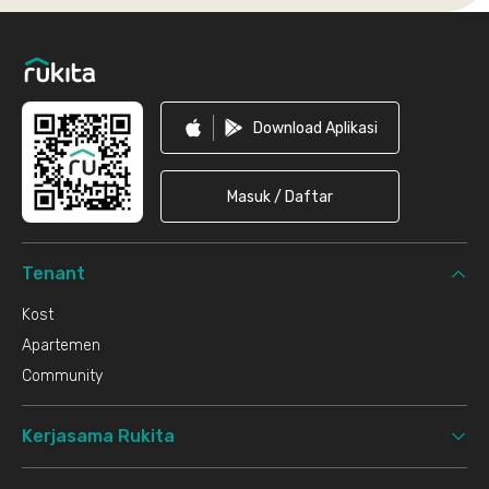
Footer
Download Aplikasi
Masuk / Daftar
Tenant
Kost
Apartemen
Community
Kerjasama Rukita