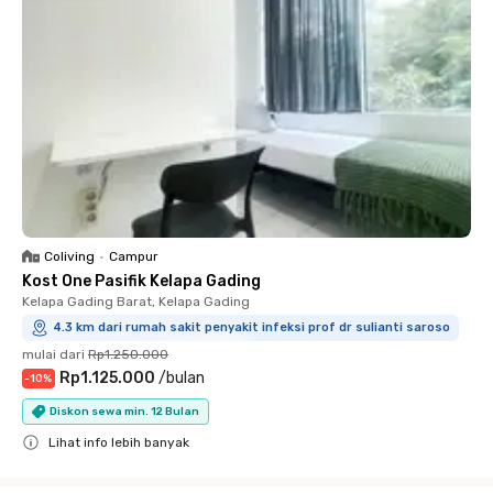
Coliving
•
Campur
Kost One Pasifik Kelapa Gading
Kelapa Gading Barat, Kelapa Gading
4.3 km dari rumah sakit penyakit infeksi prof dr sulianti saroso
mulai dari
Rp1.250.000
Rp1.125.000
/
bulan
-
10
%
Diskon sewa min. 12 Bulan
Lihat info lebih banyak
Close