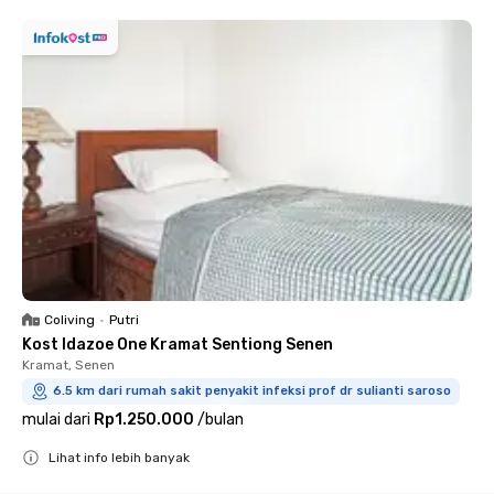
Coliving
•
Putri
Kost Idazoe One Kramat Sentiong Senen
Kramat, Senen
6.5 km dari rumah sakit penyakit infeksi prof dr sulianti saroso
mulai dari
Rp1.250.000
/
bulan
Lihat info lebih banyak
Close