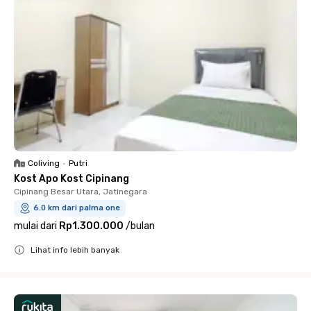
Coliving
•
Putri
Kost Apo Kost Cipinang
Cipinang Besar Utara, Jatinegara
6.0 km dari palma one
mulai dari
Rp1.300.000
/
bulan
Lihat info lebih banyak
Close