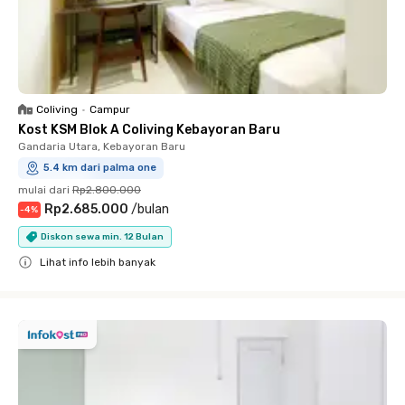
Coliving
•
Campur
Kost KSM Blok A Coliving Kebayoran Baru
Gandaria Utara, Kebayoran Baru
5.4 km dari palma one
mulai dari
Rp2.800.000
Rp2.685.000
/
bulan
-
4
%
Diskon sewa min. 12 Bulan
Lihat info lebih banyak
Close