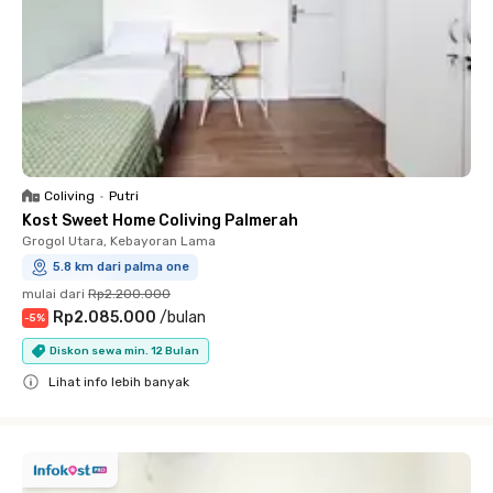
Coliving
•
Putri
Kost Sweet Home Coliving Palmerah
Grogol Utara, Kebayoran Lama
5.8 km dari palma one
mulai dari
Rp2.200.000
Rp2.085.000
/
bulan
-
5
%
Diskon sewa min. 12 Bulan
Lihat info lebih banyak
Close