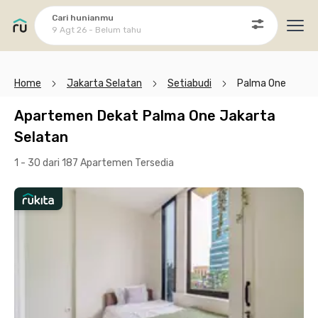
Cari hunianmu
9 Agt 26 - Belum tahu
Ope
Home
Jakarta Selatan
Setiabudi
Palma One
Apartemen Dekat Palma One Jakarta
Selatan
1 - 30 dari 187 Apartemen
Tersedia