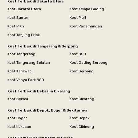
Kost Terbaik di Jakarta Utara
Kost Jakarta Utara
Kost Kelapa Gading
Kost Sunter
Kost Pluit
Kost PIK 2
Kost Pademangan
Kost Tanjung Priok
Kost Terbaik di Tangerang & Serpong
Kost Tangerang
Kost BSD
Kost Tangerang Selatan
Kost Gading Serpong
Kost Karawaci
Kost Serpong
Kost Vanya Park BSD
Kost Terbaik di Bekasi & Cikarang
Kost Bekasi
Kost Cikarang
Kost Terbaik di Depok, Bogor & Sekitarnya
Kost Bogor
Kost Depok
Kost Kukusan
Kost Cibinong