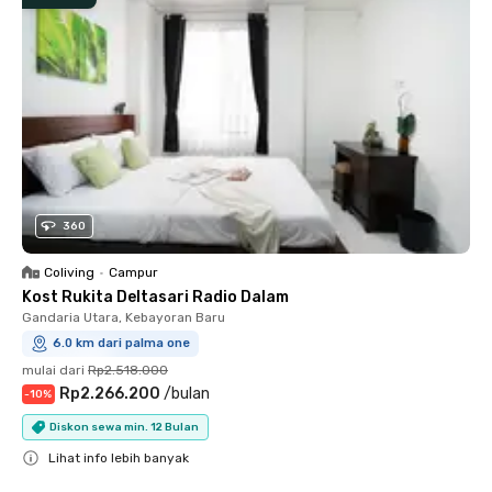
360
Coliving
•
Campur
Kost Rukita Deltasari Radio Dalam
Gandaria Utara, Kebayoran Baru
6.0 km dari palma one
mulai dari
Rp2.518.000
Rp2.266.200
/
bulan
-
10
%
Diskon sewa min. 12 Bulan
Lihat info lebih banyak
Close