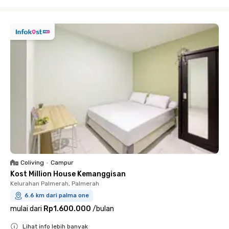
Close
Coliving
•
Campur
Kost Million House Kemanggisan
Kelurahan Palmerah, Palmerah
6.6 km dari palma one
mulai dari
Rp1.600.000
/
bulan
Lihat info lebih banyak