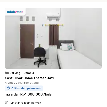
Coliving
•
Campur
Kost Dinar Home Kramat Jati
Kramat Jati, Kramat Jati
6.3 km dari palma one
mulai dari
Rp1.000.000
/
bulan
Lihat info lebih banyak