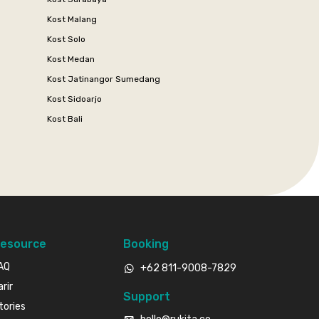
Kost Malang
Kost Solo
Kost Medan
Kost Jatinangor Sumedang
Kost Sidoarjo
Kost Bali
esource
Booking
AQ
+62 811-9008-7829
arir
Support
tories