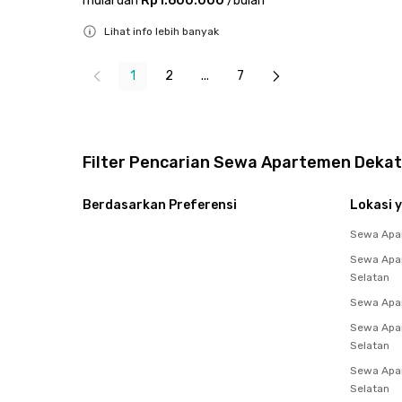
mulai dari
Rp1.600.000
/
bulan
Lihat info lebih banyak
Close
1
2
...
7
Filter Pencarian Sewa Apartemen Dekat
Berdasarkan Preferensi
Lokasi y
Sewa Apa
Sewa Apa
Selatan
Sewa Apar
Sewa Apa
Selatan
Sewa Apa
Selatan