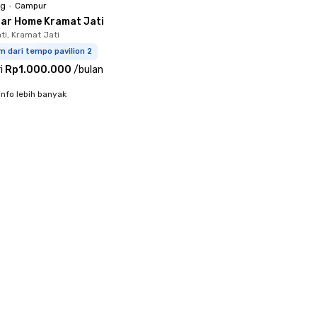
ng
•
Campur
nar Home Kramat Jati
ti, Kramat Jati
m dari tempo pavilion 2
i
Rp1.000.000
/
bulan
info lebih banyak