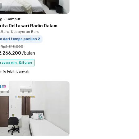
ng
•
Campur
kita Deltasari Radio Dalam
Utara, Kebayoran Baru
m dari tempo pavilion 2
Rp2.518.000
2.266.200
/
bulan
 sewa min. 12 Bulan
info lebih banyak