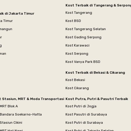
Kost Terbaik di Tangerang & Serpon
Kost Tangerang
ik di Jakarta Timur
ta Timur
Kost BSD
mangun
Kost Tangerang Selatan
ur
Kost Gading Serpong
g
Kost Karawaci
aman
Kost Serpong
Kost Vanya Park BSD
Kost Terbaik di Bekasi & Cikarang
Kost Bekasi
Kost Cikarang
t Stasiun, MRT & Moda Transportasi
Kost Putra, Putri & Pasutri Terbaik
 MRT Blok A
Kost Putri di Jogja
 Bandara Soekarno-Hatta
Kost Pasutri di Surabaya
Stasiun Cikini
Kost Putri di Surabaya
MRT Haji Nawi
Kost Putri di Jakarta Selatan