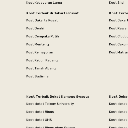
Kost Kebayoran Lama
Kost Slipi
Kost Terbaik di Jakarta Pusat
Kost Terba
Kost Jakarta Pusat
Kost Jakar
Kost Benhil
Kost Rawa
Kost Cempaka Putih
Kost Cibub
Kost Menteng
Kost Cakun
Kost Kemayoran
Kost Matr
Kost Kebon Kacang
Kost Tanah Abang
Kost Sudirman
Kost Terbaik Dekat Kampus Swasta
Kost Deka
Kost dekat Telkom University
Kost dekat
Kost dekat Binus
Kost dekat
Kost dekat UMS
Kost dekat 
Kost dekat Binus Alam Sutera
Kost dekat 