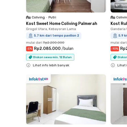
360
Coliving
•
Putri
Colivi
Kost Sweet Home Coliving Palmerah
Kost Ru
Grogol Utara, Kebayoran Lama
Gandaria 
5.7 km dari tempo pavilion 2
5.9 k
mulai dari
Rp2.200.000
mulai dari
Rp2.085.000
/
bulan
Rp
-
5
%
-
10
%
Diskon sewa min. 12 Bulan
Diskon
Lihat info lebih banyak
Lihat 
Close
Close