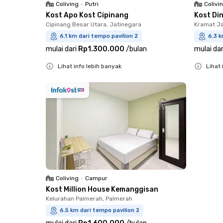
Coliving
•
Putri
Colivi
Kost Apo Kost Cipinang
Kost Di
Cipinang Besar Utara, Jatinegara
Kramat Ja
6.1 km dari tempo pavilion 2
6.3 k
mulai dari
Rp1.300.000
/
bulan
mulai dar
Lihat info lebih banyak
Lihat 
Close
Close
Coliving
•
Campur
Kost Million House Kemanggisan
Kelurahan Palmerah, Palmerah
6.5 km dari tempo pavilion 2