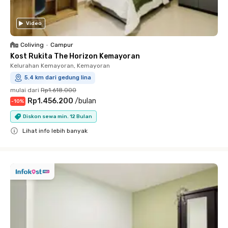
Video
Coliving
•
Campur
Kost Rukita The Horizon Kemayoran
Kelurahan Kemayoran, Kemayoran
5.4 km dari gedung lina
mulai dari
Rp1.618.000
Rp1.456.200
/
bulan
-
10
%
Diskon sewa min. 12 Bulan
Lihat info lebih banyak
Close