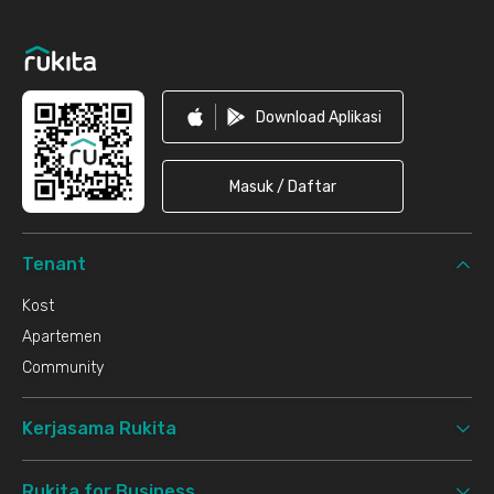
Footer
Download Aplikasi
Masuk / Daftar
Tenant
Kost
Apartemen
Community
Kerjasama Rukita
Rukita for Business