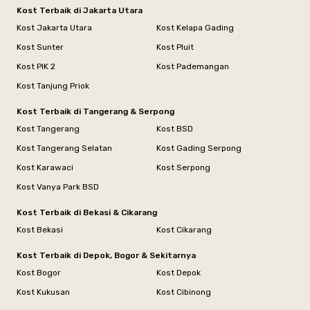
Kost Terbaik di Jakarta Utara
Kost Jakarta Utara
Kost Kelapa Gading
Kost Sunter
Kost Pluit
Kost PIK 2
Kost Pademangan
Kost Tanjung Priok
Kost Terbaik di Tangerang & Serpong
Kost Tangerang
Kost BSD
Kost Tangerang Selatan
Kost Gading Serpong
Kost Karawaci
Kost Serpong
Kost Vanya Park BSD
Kost Terbaik di Bekasi & Cikarang
Kost Bekasi
Kost Cikarang
Kost Terbaik di Depok, Bogor & Sekitarnya
Kost Bogor
Kost Depok
Kost Kukusan
Kost Cibinong