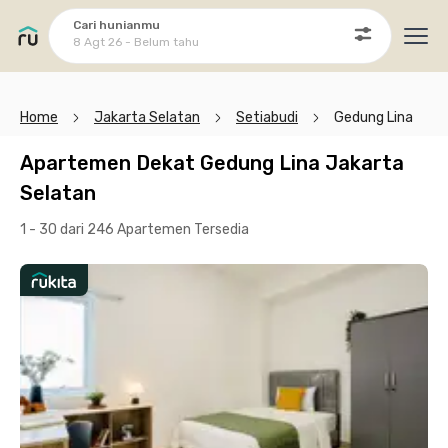
Cari hunianmu
8 Agt 26 - Belum tahu
Ope
Home
Jakarta Selatan
Setiabudi
Gedung Lina
Apartemen Dekat Gedung Lina Jakarta
Selatan
1 - 30 dari 246 Apartemen
Tersedia