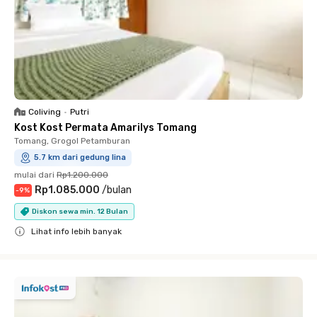
Coliving
•
Putri
Kost Kost Permata Amarilys Tomang
Tomang, Grogol Petamburan
5.7 km dari gedung lina
mulai dari
Rp1.200.000
Rp1.085.000
/
bulan
-
9
%
Diskon sewa min. 12 Bulan
Lihat info lebih banyak
Close