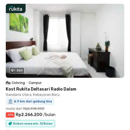
360
Coliving
•
Campur
Kost Rukita Deltasari Radio Dalam
Gandaria Utara, Kebayoran Baru
6.9 km dari gedung lina
mulai dari
Rp2.518.000
Rp2.266.200
/
bulan
-
10
%
Diskon sewa min. 12 Bulan