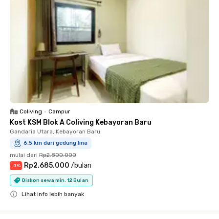
Coliving
•
Campur
Kost KSM Blok A Coliving Kebayoran Baru
Gandaria Utara, Kebayoran Baru
6.5 km dari gedung lina
mulai dari
Rp2.800.000
Rp2.685.000
/
bulan
-
4
%
Diskon sewa min. 12 Bulan
Lihat info lebih banyak
Close