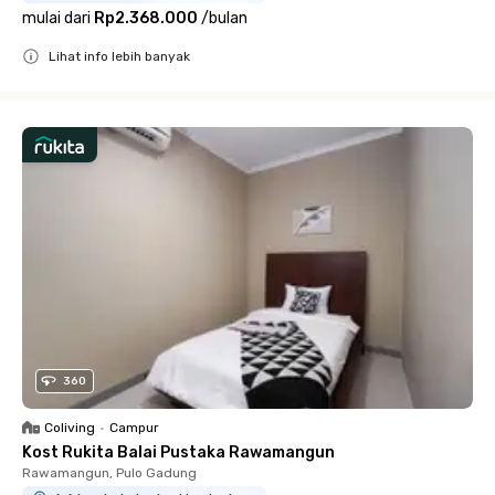
mulai dari
Rp2.368.000
/
bulan
Lihat info lebih banyak
Close
360
Coliving
•
Campur
Kost Rukita Balai Pustaka Rawamangun
Rawamangun, Pulo Gadung