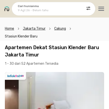
Cari hunianmu
9 Agt 26 - Belum tahu
Ope
Home
Jakarta Timur
Cakung
Stasiun Klender Baru
Apartemen Dekat Stasiun Klender Baru
Jakarta Timur
1 - 30 dari 52 Apartemen
Tersedia