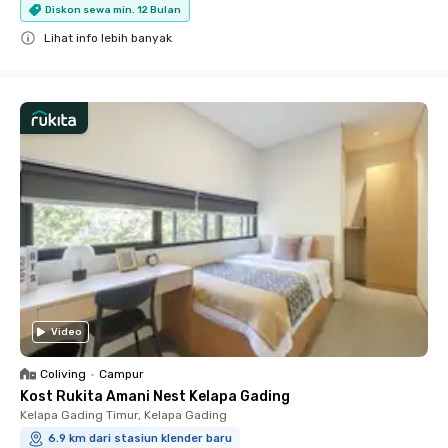
Diskon sewa min. 12 Bulan
Lihat info lebih banyak
Close
Video
Coliving
•
Campur
Kost Rukita Amani Nest Kelapa Gading
Kelapa Gading Timur, Kelapa Gading
6.9 km dari stasiun klender baru