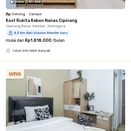
Video
360
Coliving
•
Campur
Kost Rukita Kebon Nanas Cipinang
Cipinang Besar Selatan, Jatinegara
6.5 km dari stasiun klender baru
mulai dari
Rp1.818.000
/
bulan
Lihat info lebih banyak
Close