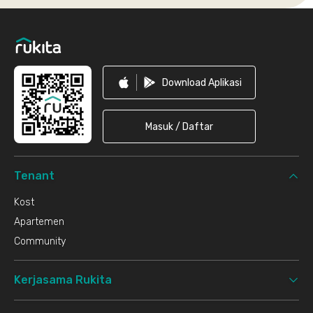
Footer
Download Aplikasi
Masuk / Daftar
Tenant
Kost
Apartemen
Community
Kerjasama Rukita