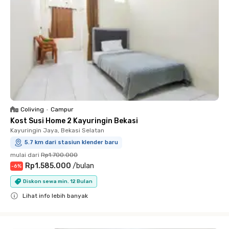
Coliving
•
Campur
Kost Susi Home 2 Kayuringin Bekasi
Kayuringin Jaya, Bekasi Selatan
5.7 km dari stasiun klender baru
mulai dari
Rp1.700.000
Rp1.585.000
/
bulan
-
6
%
Diskon sewa min. 12 Bulan
Lihat info lebih banyak
Close