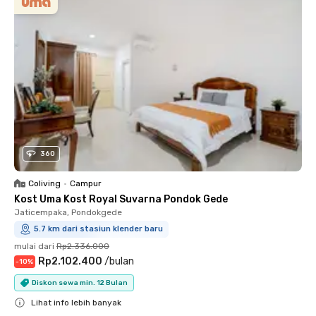
360
Coliving
•
Campur
Kost Uma Kost Royal Suvarna Pondok Gede
Jaticempaka, Pondokgede
5.7 km dari stasiun klender baru
mulai dari
Rp2.336.000
Rp2.102.400
/
bulan
-
10
%
Diskon sewa min. 12 Bulan
Lihat info lebih banyak