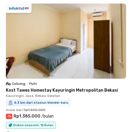
Coliving
•
Putri
Kost Tawes Homestay Kayuringin Metropolitan Bekasi
Kayuringin Jaya, Bekasi Selatan
6.3 km dari stasiun klender baru
mulai dari
Rp1.500.000
Rp1.385.000
/
bulan
-
7
%
Diskon sewa min. 12 Bulan