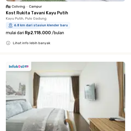
Coliving
•
Campur
Kost Rukita Tavani Kayu Putih
Kayu Putih, Pulo Gadung
6.8 km dari stasiun klender baru
mulai dari
Rp2.118.000
/
bulan
Lihat info lebih banyak
Close