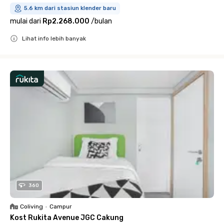
5.6 km dari stasiun klender baru
mulai dari
Rp2.268.000
/
bulan
Lihat info lebih banyak
Close
360
Coliving
•
Campur
Kost Rukita Avenue JGC Cakung