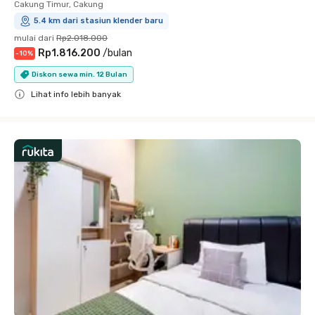
Cakung Timur, Cakung
5.4 km dari stasiun klender baru
mulai dari
Rp2.018.000
Rp1.816.200
/
bulan
-
10
%
Diskon sewa min. 12 Bulan
Lihat info lebih banyak
Close