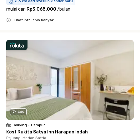
6.6 km dari stasiun klender baru
mulai dari
Rp3.068.000
/
bulan
Lihat info lebih banyak
Close
360
Coliving
•
Campur
Kost Rukita Satya Inn Harapan Indah
Pejuang, Medan Satria