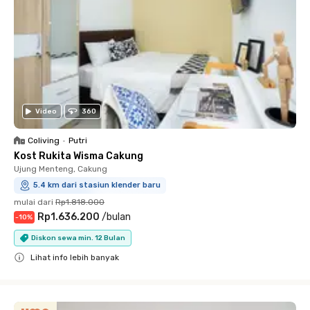
Video
360
Coliving
•
Putri
Kost Rukita Wisma Cakung
Ujung Menteng, Cakung
5.4 km dari stasiun klender baru
mulai dari
Rp1.818.000
Rp1.636.200
/
bulan
-
10
%
Diskon sewa min. 12 Bulan
Lihat info lebih banyak
Close