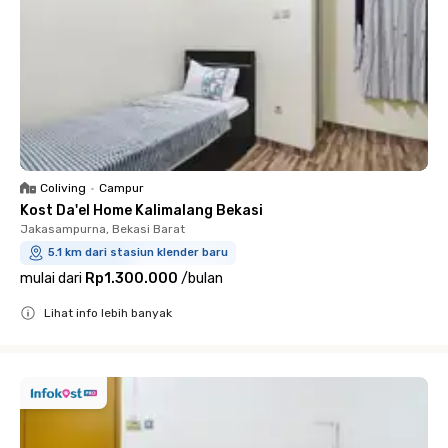
Coliving
•
Campur
Kost Da'el Home Kalimalang Bekasi
Jakasampurna, Bekasi Barat
5.1 km dari stasiun klender baru
mulai dari
Rp1.300.000
/
bulan
Lihat info lebih banyak
Close