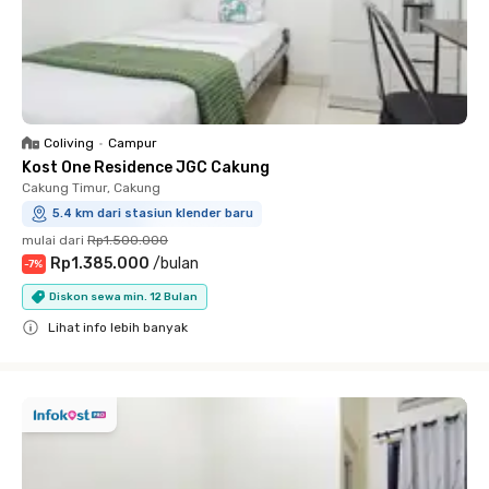
Coliving
•
Campur
Kost One Residence JGC Cakung
Cakung Timur, Cakung
5.4 km dari stasiun klender baru
mulai dari
Rp1.500.000
Rp1.385.000
/
bulan
-
7
%
Diskon sewa min. 12 Bulan
Lihat info lebih banyak
Close