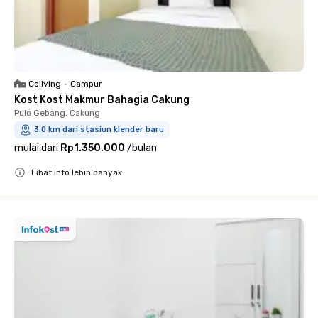
Coliving
•
Campur
Kost Kost Makmur Bahagia Cakung
Pulo Gebang, Cakung
3.0 km dari stasiun klender baru
mulai dari
Rp1.350.000
/
bulan
Lihat info lebih banyak
Close