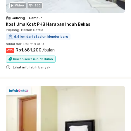
Video
360
Coliving
•
Campur
Kost Uma Kost PHB Harapan Indah Bekasi
Pejuang, Medan Satria
6.6 km dari stasiun klender baru
mulai dari
Rp1.918.000
Rp1.681.200
/
bulan
-
12
%
Diskon sewa min. 12 Bulan
Lihat info lebih banyak
Close