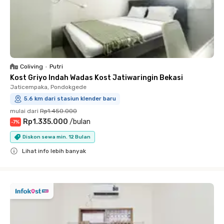
Coliving
•
Putri
Kost Griyo Indah Wadas Kost Jatiwaringin Bekasi
Jaticempaka, Pondokgede
5.6 km dari stasiun klender baru
mulai dari
Rp1.450.000
Rp1.335.000
/
bulan
-
7
%
Diskon sewa min. 12 Bulan
Lihat info lebih banyak
Close