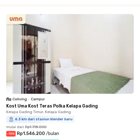
Close
Coliving
•
Campur
Kost Uma Kost Teras Polka Kelapa Gading
Kelapa Gading Timur, Kelapa Gading
6.3 km dari stasiun klender baru
mulai dari
Rp1.718.000
Rp1.546.200
/
bulan
-
10
%