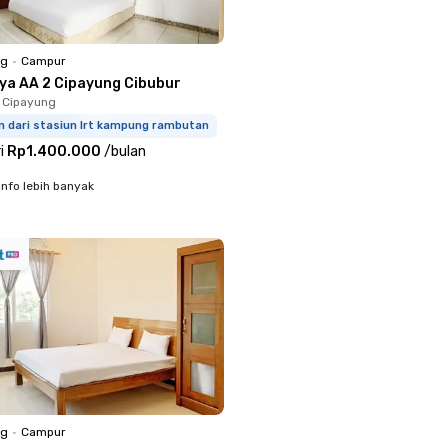
ng
•
Campur
iya AA 2 Cipayung Cibubur
 Cipayung
m dari stasiun lrt kampung rambutan
i
Rp1.400.000
/
bulan
info lebih banyak
ng
•
Campur