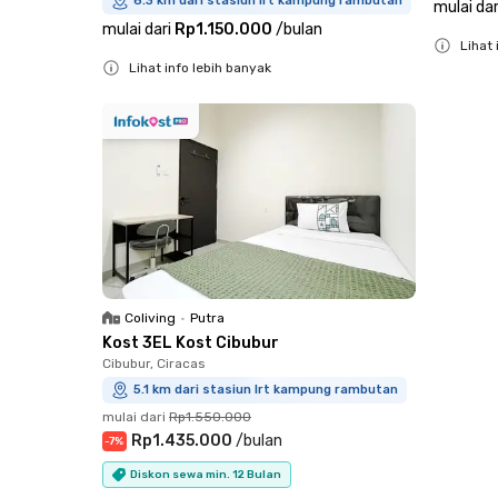
6.3 km dari stasiun lrt kampung rambutan
mulai dar
mulai dari
Rp1.150.000
/
bulan
Lihat 
Lihat info lebih banyak
Close
Close
Coliving
•
Putra
Kost 3EL Kost Cibubur
Cibubur, Ciracas
5.1 km dari stasiun lrt kampung rambutan
mulai dari
Rp1.550.000
Rp1.435.000
/
bulan
-
7
%
Diskon sewa min. 12 Bulan