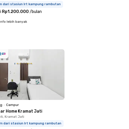
km dari stasiun lrt kampung rambutan
i
Rp1.200.000
/
bulan
info lebih banyak
ng
•
Campur
nar Home Kramat Jati
ti, Kramat Jati
km dari stasiun lrt kampung rambutan