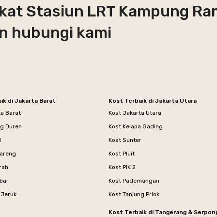
ekat Stasiun LRT Kampung R
an hubungi kami
ik di Jakarta Barat
Kost Terbaik di Jakarta Utara
ta Barat
Kost Jakarta Utara
ng Duren
Kost Kelapa Gading
l
Kost Sunter
areng
Kost Pluit
rah
Kost PIK 2
bar
Kost Pademangan
 Jeruk
Kost Tanjung Priok
Kost Terbaik di Tangerang & Serpon