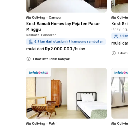
Coliving
•
Campur
Colivi
Kost Samali Homestay Pejaten Pasar
Kost Gr
Minggu
Cipayung,
Kalibata, Pancoran
4.1 k
6.9 km dari stasiun lrt kampung rambutan
mulai dar
mulai dari
Rp2.000.000
/
bulan
Lihat 
Lihat info lebih banyak
Close
Close
Coliving
•
Putri
Colivi