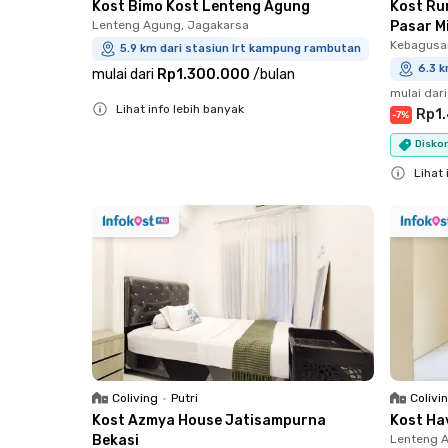
Kost Bimo Kost Lenteng Agung
Kost Ru
Lenteng Agung, Jagakarsa
Pasar M
Kebagusan
5.9 km dari stasiun lrt kampung rambutan
6.3 
mulai dari
Rp1.300.000
/
bulan
mulai dari
Lihat info lebih banyak
Rp1
-
7
%
Close
Diskon
Lihat 
Close
Coliving
•
Putri
Colivi
Kost Azmya House Jatisampurna
Kost Ha
Bekasi
Lenteng 