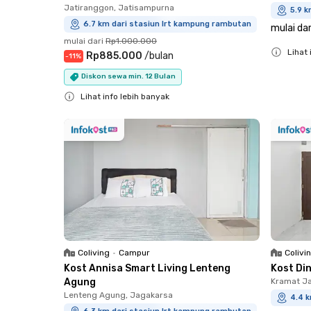
Jatiranggon, Jatisampurna
5.9 
6.7 km dari stasiun lrt kampung rambutan
mulai dar
mulai dari
Rp1.000.000
Lihat 
Rp885.000
/
bulan
-
11
%
Close
Diskon sewa min. 12 Bulan
Lihat info lebih banyak
Close
Coliving
•
Campur
Colivi
Kost Annisa Smart Living Lenteng
Kost Di
Agung
Kramat Ja
Lenteng Agung, Jagakarsa
4.4 