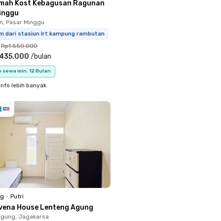
mah Kost Kebagusan Ragunan
inggu
, Pasar Minggu
km dari stasiun lrt kampung rambutan
Rp1.550.000
.435.000
/
bulan
 sewa min. 12 Bulan
info lebih banyak
ng
•
Putri
vena House Lenteng Agung
Agung, Jagakarsa