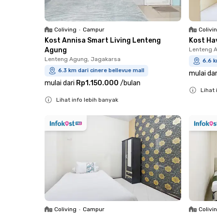
Coliving
•
Campur
Colivi
Kost Annisa Smart Living Lenteng
Kost Ha
Agung
Lenteng 
Lenteng Agung, Jagakarsa
6.6 k
6.3 km dari cinere bellevue mall
mulai dar
mulai dari
Rp1.150.000
/
bulan
Lihat 
Lihat info lebih banyak
Close
Close
Coliving
•
Campur
Colivi