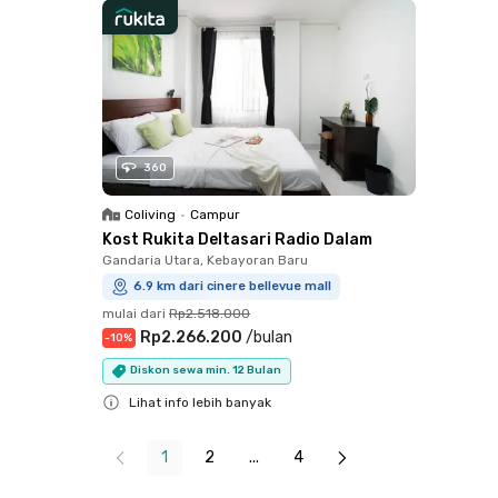
360
Coliving
•
Campur
Kost Rukita Deltasari Radio Dalam
Gandaria Utara, Kebayoran Baru
6.9 km dari cinere bellevue mall
mulai dari
Rp2.518.000
Rp2.266.200
/
bulan
-
10
%
Diskon sewa min. 12 Bulan
Lihat info lebih banyak
Close
1
2
...
4