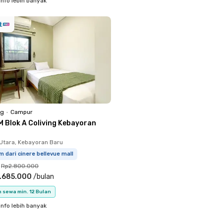
info lebih banyak
ng
•
Campur
M Blok A Coliving Kebayoran
Utara, Kebayoran Baru
m dari cinere bellevue mall
Rp2.800.000
.685.000
/
bulan
 sewa min. 12 Bulan
info lebih banyak