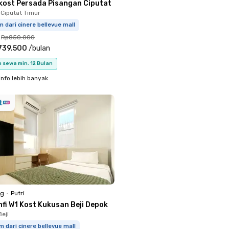
kost Persada Pisangan Ciputat
 Ciputat Timur
m dari cinere bellevue mall
Rp850.000
739.500
/
bulan
 sewa min. 12 Bulan
info lebih banyak
ng
•
Putri
hfi W1 Kost Kukusan Beji Depok
eji
m dari cinere bellevue mall