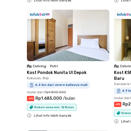
Lihat info lebih banyak
Lihat 
Close
Close
Coliving
•
Putri
Colivi
Kost Pondok Nunita UI Depok
Kost KS
Kukusan, Beji
Baru
Gandaria 
6.4 km dari cinere bellevue mall
6.9 k
mulai dari
Rp1.800.000
Rp1.685.000
/
bulan
mulai dari
-
6
%
Rp2
-
4
%
Diskon sewa min. 12 Bulan
Diskon
Lihat info lebih banyak
Lihat 
Close
Close