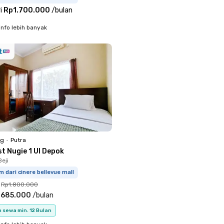
i
Rp1.700.000
/
bulan
info lebih banyak
ng
•
Putra
t Nugie 1 UI Depok
eji
m dari cinere bellevue mall
Rp1.800.000
.685.000
/
bulan
 sewa min. 12 Bulan