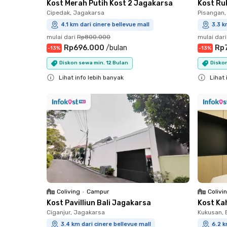
Kost Merah Putih Kost 2 Jagakarsa
Kost Ru
Cipedak, Jagakarsa
Pisangan,
4.1 km dari cinere bellevue mall
3.3 k
mulai dari
Rp800.000
mulai dari
Rp696.000
/
bulan
Rp
-
13
%
-
13
%
Diskon sewa min. 12 Bulan
Diskon
Lihat info lebih banyak
Lihat 
Close
Close
Coliving
•
Campur
Colivi
Kost Pavilliun Bali Jagakarsa
Kost Ka
Ciganjur, Jagakarsa
Kukusan, B
3.4 km dari cinere bellevue mall
6.2 k