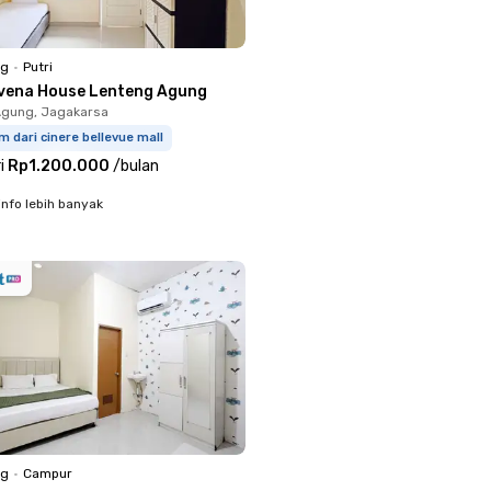
ng
•
Putri
vena House Lenteng Agung
Agung, Jagakarsa
m dari cinere bellevue mall
i
Rp1.200.000
/
bulan
info lebih banyak
ng
•
Campur