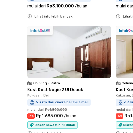
mulai dari
Rp3.100.000
/
bulan
mulai dar
Lihat info lebih banyak
Lihat 
Close
Close
Coliving
•
Putra
Colivi
Kost Kost Nugie 2 UI Depok
Kost Kos
Kukusan, Beji
Kukusan, B
6.3 km dari cinere bellevue mall
6.3 k
mulai dari
Rp1.800.000
mulai dari
Rp1.685.000
/
bulan
Rp1
-
6
%
-
6
%
Diskon sewa min. 12 Bulan
Diskon