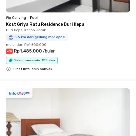
Coliving
•
Putri
Kost Griya Ratu Residence Duri Kepa
Duri Kepa, Kebon Jeruk
5.6 km dari gedung mpr dpr ri
mulai dari
Rp1.600.000
Rp1.485.000
/
bulan
-
7
%
Diskon sewa min. 12 Bulan
Lihat info lebih banyak
Close