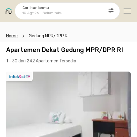
Cari hunianmu
10 Agt 26 - Belum tahu
Ope
Home
Gedung MPR/DPR RI
Apartemen Dekat Gedung MPR/DPR RI
1 - 30 dari 242 Apartemen
Tersedia