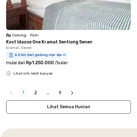
Coliving
•
Putri
Kost Idazoe One Kramat Sentiong Senen
Kramat, Senen
6.0 km dari gedung mpr dpr ri
mulai dari
Rp1.250.000
/
bulan
Lihat info lebih banyak
Close
1
2
...
9
Lihat Semua Hunian