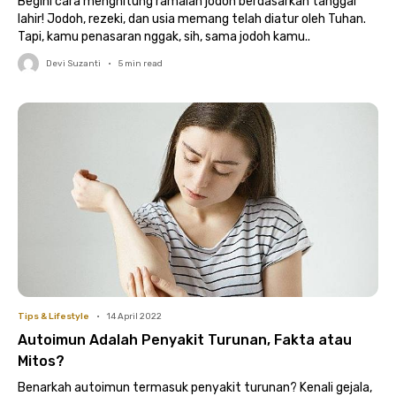
Begini cara menghitung ramalan jodoh berdasarkan tanggal
lahir! Jodoh, rezeki, dan usia memang telah diatur oleh Tuhan.
Tapi, kamu penasaran nggak, sih, sama jodoh kamu..
Devi Suzanti
•
5
min read
Tips & Lifestyle
•
14 April 2022
Autoimun Adalah Penyakit Turunan, Fakta atau
Mitos?
Benarkah autoimun termasuk penyakit turunan? Kenali gejala,