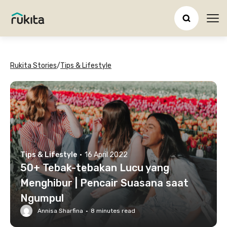
Ope
Rukita Stories
/
Tips & Lifestyle
Tips & Lifestyle
·
16 April 2022
50+ Tebak-tebakan Lucu yang
Menghibur | Pencair Suasana saat
Ngumpul
Annisa Sharfina
·
8
minutes read