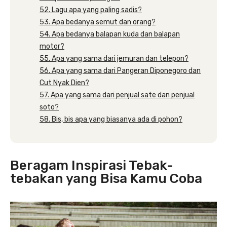
52. Lagu apa yang paling sadis?
53. Apa bedanya semut dan orang?
54. Apa bedanya balapan kuda dan balapan
motor?
55. Apa yang sama dari jemuran dan telepon?
56. Apa yang sama dari Pangeran Diponegoro dan
Cut Nyak Dien?
57. Apa yang sama dari penjual sate dan penjual
soto?
58. Bis, bis apa yang biasanya ada di pohon?
Beragam Inspirasi Tebak-
tebakan yang Bisa Kamu Coba