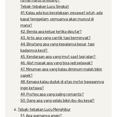
rumah harus ditebang?
Tebak-tebakan Lucu Singkat
41. Kalau ada bus kecelakaan, pesawat jatuh, ada
kapal tenggelam, semuanya akan muncul di
mana?
42. Benda apa keluar ketika diputar?
43. Artis apa yang cantik tapi berminyak?
44. Binatang apa yang kepalanya besar, tapi
badannya kecil?
45. Kendaraan apa yang imut saat lagi jalan?
46. Alat masak apa yang bisa jadi pelawak?
47. Minuman apa yang kalau diminum malah bikin
capek?
48. Kenapa kalau duduk di atas motor bawaannya
ingin ketawa?
49. Profesi apa yang paling romantis?
50. Gang apa yang selalu bikin ibu-ibu kesal?
Tebak-tebakan Lucu Menghibur
51. Apa warnanya angin?