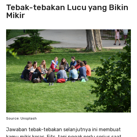
Tebak-tebakan Lucu yang Bikin
Mikir
Source: Unsplash
Jawaban tebak-tebakan selanjutnya ini membuat
kamu
mikir keras. Eits, tapi nggak perlu serius saat