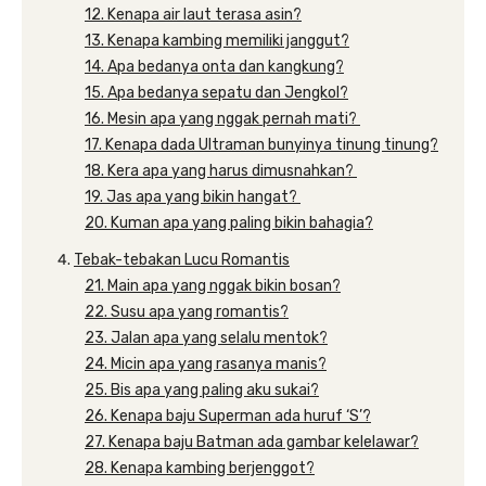
12. Kenapa air laut terasa asin?
13. Kenapa kambing memiliki janggut?
14. Apa bedanya onta dan kangkung?
15. Apa bedanya sepatu dan Jengkol?
16. Mesin apa yang nggak pernah mati?
17. Kenapa dada Ultraman bunyinya tinung tinung?
18. Kera apa yang harus dimusnahkan?
19. Jas apa yang bikin hangat?
20. Kuman apa yang paling bikin bahagia?
Tebak-tebakan Lucu Romantis
21. Main apa yang nggak bikin bosan?
22. Susu apa yang romantis?
23. Jalan apa yang selalu mentok?
24. Micin apa yang rasanya manis?
25. Bis apa yang paling aku sukai?
26. Kenapa baju Superman ada huruf ‘S’?
27. Kenapa baju Batman ada gambar kelelawar?
28. Kenapa kambing berjenggot?