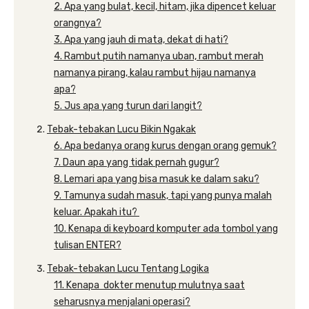
2. Apa yang bulat, kecil, hitam, jika dipencet keluar
orangnya?
3. Apa yang jauh di mata, dekat di hati?
4. Rambut putih namanya uban, rambut merah
namanya pirang, kalau rambut hijau namanya
apa?
5. Jus apa yang turun dari langit?
Tebak-tebakan Lucu Bikin Ngakak
6. Apa bedanya orang kurus dengan orang gemuk?
7. Daun apa yang tidak pernah gugur?
8. Lemari apa yang bisa masuk ke dalam saku?
9. Tamunya sudah masuk, tapi yang punya malah
keluar. Apakah itu?
10. Kenapa di keyboard komputer ada tombol yang
tulisan ENTER?
Tebak-tebakan Lucu Tentang Logika
11. Kenapa dokter menutup mulutnya saat
seharusnya menjalani operasi?