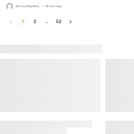
Annisa Sharfina
•
14
min read
1
2
...
52