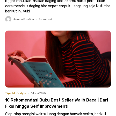
Nggak mau, kan, makan daging alot? Kamu harus perhatikan
cara merebus daging biar cepat empuk. Langsung saja ikuti tips
berikut ini, yuk!
Annisa Sharfina
•
6
min read
Tips & Lifestyle
•
14 Mei 2025
10 Rekomendasi Buku Best Seller Wajib Baca | Dari
Fiksi hingga Self Improvement!
Siap-siap mengisi waktu luang dengan banyak cerita, berikut