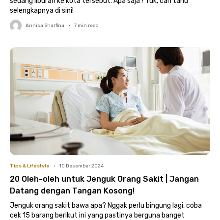
sedang liburan ke kota tersebut. Apa saja? Yuk, cari tahu
selengkapnya di sini!
Annisa Sharfina
•
7
min read
Tips & Lifestyle
•
10 Desember 2024
20 Oleh-oleh untuk Jenguk Orang Sakit | Jangan
Datang dengan Tangan Kosong!
Jenguk orang sakit bawa apa? Nggak perlu bingung lagi, coba
cek 15 barang berikut ini yang pastinya berguna banget