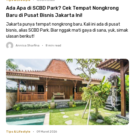
Tips & Lifestyle
•
15 Juni 2026
Ada Apa di SCBD Park? Cek Tempat Nongkrong
Baru di Pusat Bisnis Jakarta Ini!
Jakarta punya tempat nongkrong baru. Kali ini ada di pusat
bisnis, alias SCBD Park. Biar nggak mati gaya di sana, yuk, simak
ulasan berikut!
Annisa Sharfina
•
8
min read
Tips & Lifestyle
•
09 Maret 2026