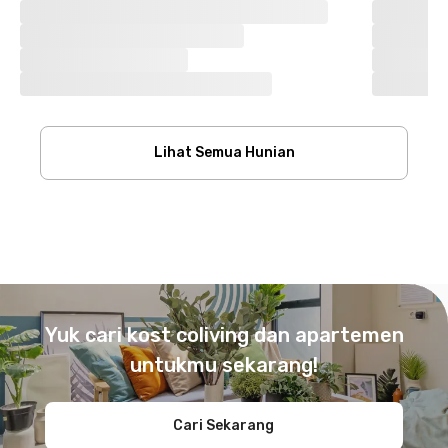
Lihat Semua Hunian
Footer
Yuk cari kost coliving dan apartemen
untukmu sekarang!
Cari Sekarang