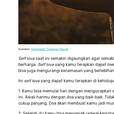
Sumber:
Unsplash/Jackson David
Self love
saat ini semakin digaungkan agar semak
berharga.
Self love
yang kamu terapkan dapat mem
bisa juga mengurangi kecemasan yang berlebihan
Ini
self love
yang dapat kamu terapkan di kehidupan s
1. Kamu bisa memulai hari dengan mengucapkan s
ini. Awali harimu dengan doa yang baik-baik. Tid
cukup panjang. Doa akan membuat kamu jadi mudah
2. Setelah itu kamu bisa mengecek jadwal kegiatan