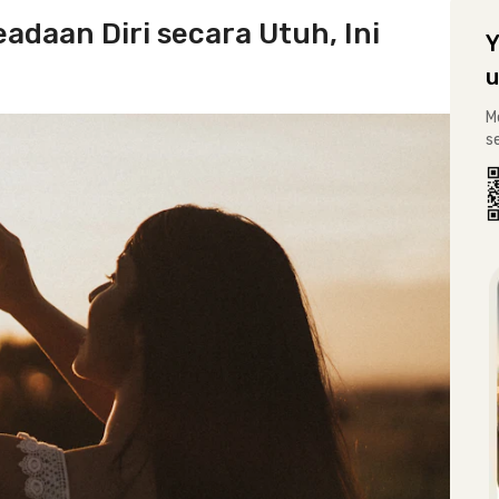
adaan Diri secara Utuh, Ini
Y
u
M
s