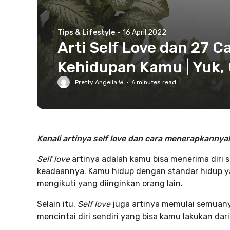
Tips & Lifestyle
·
16 April 2022
Arti Self Love dan 27 
Kehidupan Kamu | Yuk, C
Pretty Angelia W
·
6
minutes read
Kenali artinya self love dan cara menerapkannya!
Self love
artinya adalah kamu bisa menerima diri 
keadaannya. Kamu hidup dengan standar hidup ya
mengikuti yang diinginkan orang lain.
Selain itu,
Self love
juga artinya memulai semuanya 
mencintai diri sendiri yang bisa kamu lakukan dar