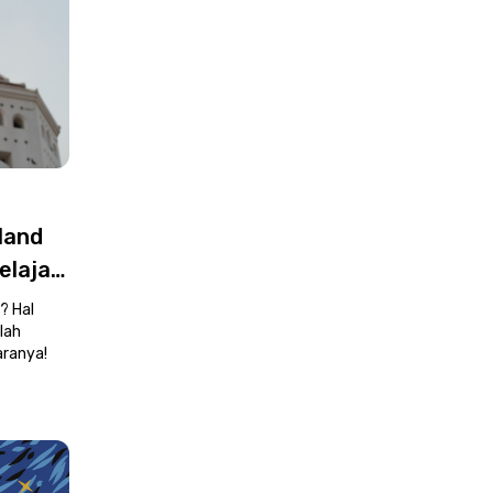
land
elajar
? Hal
lah
aranya!
d