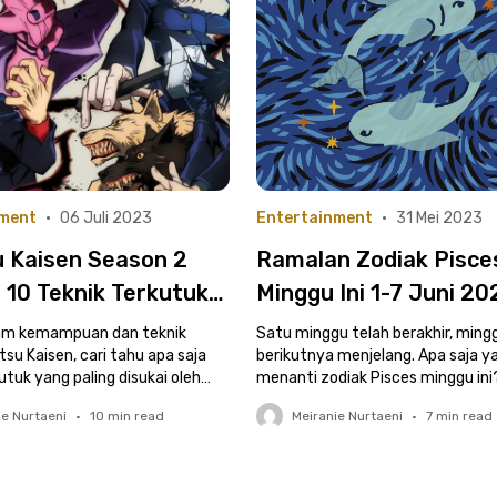
nment
•
06 Juli 2023
Entertainment
•
31 Mei 2023
u Kaisen Season 2
Ramalan Zodiak Pisce
ni 10 Teknik Terkutuk
Minggu Ini 1-7 Juni 20
ling Diinginkan
Asmara Rumit, Keuan
gam kemampuan dan teknik
Satu minggu telah berakhir, ming
emar
su Kaisen, cari tahu apa saja
Harus Irit!
berikutnya menjelang. Apa saja y
utuk yang paling disukai oleh
menanti zodiak Pisces minggu ini
 Cek, yuk!
informasinya berikut ini!
ie Nurtaeni
•
10
min read
Meiranie Nurtaeni
•
7
min read