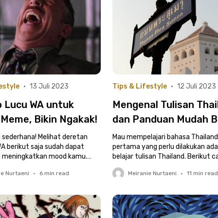
estyle
•
13 Juli 2023
Tips & Lifestyle
•
12 Juli 2023
o Lucu WA untuk
Mengenal Tulisan Thai
 Meme, Bikin Ngakak!
dan Panduan Mudah B
Bahasanya
u sederhana! Melihat deretan
Mau mempelajari bahasa Thailand
WA berikut saja sudah dapat
pertama yang perlu dilakukan ada
meningkatkan mood kamu.
belajar tulisan Thailand. Berikut c
 grup WA kamu, ya!
ie Nurtaeni
•
6
min read
Meiranie Nurtaeni
•
11
min rea