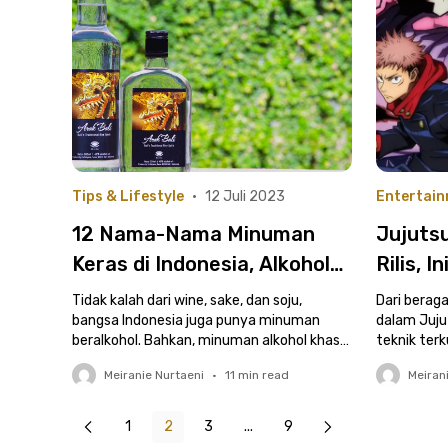
Tips & Lifestyle
•
12 Juli 2023
Entertai
12 Nama-Nama Minuman
Jujuts
Keras di Indonesia, Alkohol
Rilis, I
Warisan Budaya Nusantara
yang Pa
Tidak kalah dari wine, sake, dan soju,
Dari bera
bangsa Indonesia juga punya minuman
Pengg
dalam Jujut
beralkohol. Bahkan, minuman alkohol khas
teknik terk
Indonesia lebih beragam!
penggemar.
Meiranie Nurtaeni
•
11
min read
Meiran
1
2
3
...
9