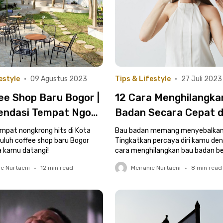
estyle
•
09 Agustus 2023
Tips & Lifestyle
•
27 Juli 2023
ee Shop Baru Bogor |
12 Cara Menghilangka
ndasi Tempat Ngopi
Badan Secara Cepat 
n yang Strategis!
Alami, Makin Pede!
empat nongkrong hits di Kota
Bau badan memang menyebalkan
uluh coffee shop baru Bogor
Tingkatkan percaya diri kamu de
a kamu datangi!
cara menghilangkan bau badan be
Simpel, tapi efektif, tuh!
ie Nurtaeni
•
12
min read
Meiranie Nurtaeni
•
8
min read