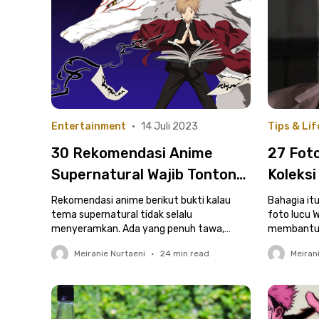
Entertainment
•
14 Juli 2023
Tips & Lif
30 Rekomendasi Anime
27 Fot
Supernatural Wajib Tonton
Koleksi
di Kost, Nggak Selalu Horor!
Rekomendasi anime berikut bukti kalau
Bahagia it
tema supernatural tidak selalu
foto lucu 
menyeramkan. Ada yang penuh tawa,
membantu 
menyentuh dan romantis!
Bagikan ke
Meiranie Nurtaeni
•
24
min read
Meiran