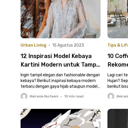
Urban Living
•
15 Agustus 2023
Tips & Lif
12 Inspirasi Model Kebaya
10 Coff
Kartini Modern untuk Tampil
Rekome
Elegan di Acara Spesial
Kekinia
Ingin tampil elegan dan fashionable dengan
Lagi cari t
kebaya? Berikut inspirasi kebaya modern
Hujan? Sep
terbaru dengan gaya hijab ataupun model
berikut bis
panjang.
Meiranie Nurtaeni
•
10
min read
Meiran