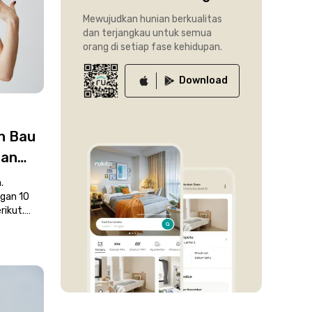
Mewujudkan hunian berkualitas
dan terjangkau untuk semua
orang di setiap fase kehidupan.
Download
n Bau
dan
.
ngan 10
rikut.